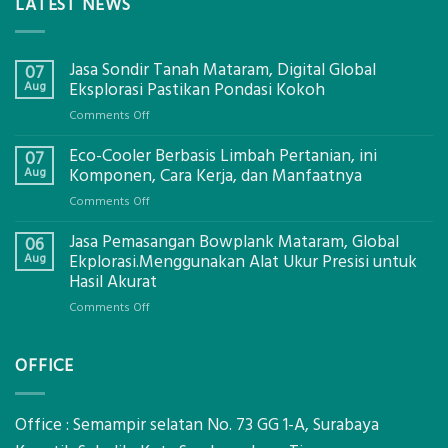
LATEST NEWS
Jasa Sondir Tanah Mataram, Digital Global
07
Aug
Eksplorasi Pastikan Pondasi Kokoh
on
Comments Off
Jasa
Eco-Cooler Berbasis Limbah Pertanian, ini
Sondir
07
Tanah
Aug
Komponen, Cara Kerja, dan Manfaatnya
Mataram,
on
Comments Off
Digital
Eco-
Global
Jasa Pemasangan Bowplank Mataram, Global
Cooler
06
Eksplorasi
Berbasis
Aug
Ekplorasi.Menggunakan Alat Ukur Presisi untuk
Pastikan
Limbah
Hasil Akurat
Pondasi
Pertanian,
Kokoh
on
Comments Off
ini
Jasa
Komponen,
Pemasangan
Cara
OFFICE
Bowplank
Kerja,
Mataram,
dan
Global
Manfaatnya
Ekplorasi.Menggunakan
Office : Semampir selatan No. 73 GG 1-A, Surabaya
Alat