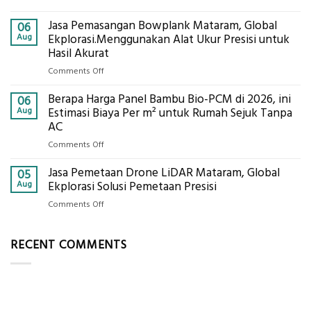
Digital
Eco-
Global
Jasa Pemasangan Bowplank Mataram, Global
Cooler
06
Eksplorasi
Berbasis
Aug
Ekplorasi.Menggunakan Alat Ukur Presisi untuk
Pastikan
Limbah
Hasil Akurat
Pondasi
Pertanian,
Kokoh
on
Comments Off
ini
Jasa
Komponen,
Berapa Harga Panel Bambu Bio-PCM di 2026, ini
Pemasangan
06
Cara
Bowplank
Aug
Estimasi Biaya Per m² untuk Rumah Sejuk Tanpa
Kerja,
Mataram,
AC
dan
Global
Manfaatnya
on
Comments Off
Ekplorasi.Menggunakan
Berapa
Alat
Jasa Pemetaan Drone LiDAR Mataram, Global
Harga
05
Ukur
Panel
Aug
Ekplorasi Solusi Pemetaan Presisi
Presisi
Bambu
untuk
on
Comments Off
Bio-
Hasil
Jasa
PCM
Akurat
Pemetaan
di
RECENT COMMENTS
Drone
2026,
LiDAR
ini
Mataram,
Estimasi
Global
Biaya
Ekplorasi
Per
Solusi