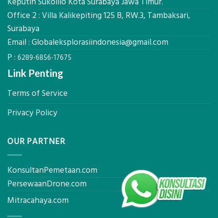
Keputih Sukolilo Kota Surabaya Jawa Timur.
Ukur
Office 2 : Villa Kalikepiting 125 B, RW.3, Tambaksari,
Presisi
untuk
Surabaya
Hasil
Email :
Globaleksplorasiindonesia@gmail.com
Akurat
P :
6289-6856-17675
Link Penting
Terms of Service
Privacy Policy
OUR PARTNER
KonsultanPemetaan.com
PersewaanDrone.com
Mitracahaya.com