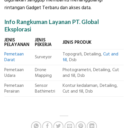
rintangan Gadget Terbaru dan akses data.
Info Rangkuman Layanan PT. Global
Eksplorasi
JENIS
JENIS
JENIS PRODUK
PELAYANAN
PEKERJA
Pemetaan
Topografi, Detailing,
Cut and
Surveyor
Darat
fill
, Dsb
Pemetaan
Drone
Photogrametri, Detailing, Cut
Udara
Mapping
and fill, Dsb
Pemetaan
Sensor
Kontur kedalaman, Detailing,
Perairan
Bathimetri
Cut and fill, Dsb