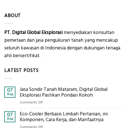
ABOUT
PT. Digital Global Eksplorasi
menyediakan konsultan
pemetaan dan jasa pengukuran tanah yang mencakup
seluruh kawasan di Indonesia dengan dukungan tenaga
ahli bersertifikat.
LATEST POSTS
Jasa Sondir Tanah Mataram, Digital Global
07
Aug
Eksplorasi Pastikan Pondasi Kokoh
on
Comments Off
Jasa
Eco-Cooler Berbasis Limbah Pertanian, ini
Sondir
07
Tanah
Aug
Komponen, Cara Kerja, dan Manfaatnya
Mataram,
on
Comments Off