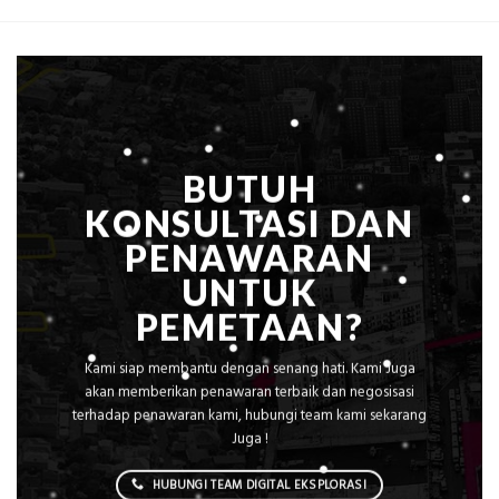
m²
Pemetaan
untuk
Presisi
Rumah
Sejuk
Tanpa
AC
BUTUH
KONSULTASI DAN
PENAWARAN
UNTUK
PEMETAAN?
Kami siap membantu dengan senang hati. Kami Juga
akan memberikan penawaran terbaik dan negosisasi
terhadap penawaran kami, hubungi team kami sekarang
Juga !
HUBUNGI TEAM DIGITAL EKSPLORASI