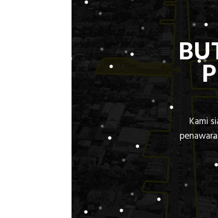
BU
Kami s
penawaran