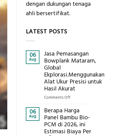
dengan dukungan tenaga
ahli bersertifikat.
LATEST POSTS
Jasa Pemasangan
06
Aug
Bowplank Mataram,
Global
Ekplorasi.Menggunakan
Alat Ukur Presisi untuk
Hasil Akurat
on
Comments Off
Jasa
Berapa Harga
Pemasangan
06
Aug
Panel Bambu Bio-
Bowplank
PCM di 2026, ini
Mataram,
Estimasi Biaya Per
Global