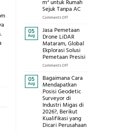
Ekplorasi.Menggunakan
m² untuk Rumah
Alat
Sejuk Tanpa AC
Ukur
om
on
Comments Off
Presisi
Berapa
ya
untuk
Jasa Pemetaan
Harga
05
.
Hasil
Aug
Drone LiDAR
Panel
Akurat
a
Mataram, Global
Bambu
Ekplorasi Solusi
Bio-
PCM
Pemetaan Presisi
di
on
Comments Off
2026,
Jasa
ini
Bagaimana Cara
Pemetaan
05
Estimasi
Aug
Mendapatkan
Drone
Biaya
Posisi Geodetic
LiDAR
Per
Surveyor di
Mataram,
m²
Global
Industri Migas di
untuk
Ekplorasi
2026?, Berikut
Rumah
Solusi
Kualifikasi yang
Sejuk
Pemetaan
Dicari Perusahaan
Tanpa
Presisi