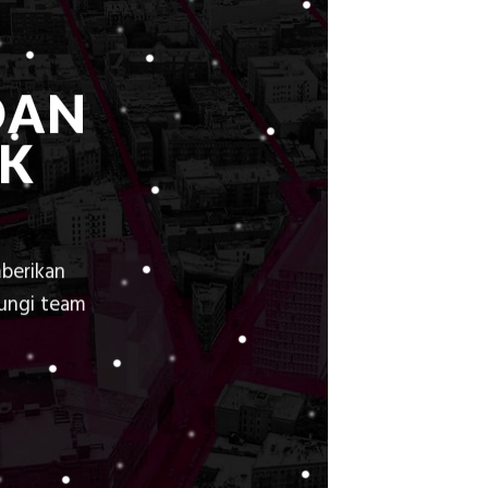
Elevasi,
&
Rekomendasi
Teknis
DAN
Konstruksi
K
berikan
bungi team