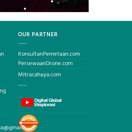
OUR PARTNER
an
KonsultanPemetaan.com
PersewaanDrone.com
Mitracahaya.com
ing
sia@gmail.com