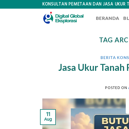
Skip
KONSULTAN PEMETAAN DAN JASA UKUR 
to
BERANDA
B
content
TAG ARC
BERITA KON
Jasa Ukur Tanah 
POSTED ON
11
Aug