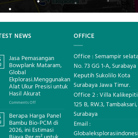
TEST NEWS
OFFICE
Office : Semampir selat
Jasa Pemasangan
6
g
Bowplank Mataram,
No. 73 GG 1-A, Surabaya
Global
Keputih Sukolilo Kota
Ekplorasi.Menggunakan
Surabaya Jawa Timur.
Alat Ukur Presisi untuk
Hasil Akurat
Office 2 : Villa Kalikepit
on
Comments Off
125 B, RW.3, Tambaksari,
Jasa
Surabaya
Berapa Harga Panel
Pemasangan
6
g
Bambu Bio-PCM di
Bowplank
Email :
2026, ini Estimasi
Mataram,
Globaleksplorasiindone
Biaya Per m² untuk
Global