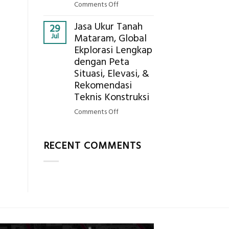
AC
on
Comments Off
Bagaimana
Jasa Ukur Tanah
Cara
29
Jul
Mataram, Global
Mendapatkan
Ekplorasi Lengkap
Posisi
dengan Peta
Geodetic
Surveyor
Situasi, Elevasi, &
di
Rekomendasi
Industri
Teknis Konstruksi
Migas
on
Comments Off
di
Jasa
2026?,
Ukur
Berikut
RECENT COMMENTS
Tanah
Kualifikasi
Mataram,
yang
Global
Dicari
Ekplorasi
Perusahaan
Lengkap
dengan
Peta
Situasi,