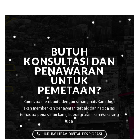
Kedalaman
Lengkap
Peralatan
Modern
BUTUH
KONSULTASI DAN
PENAWARAN
UNTUK
PEMETAAN?
Kami siap membantu dengan senang hati. Kami Juga
akan memberikan penawaran terbaik dan negosisasi
terhadap penawaran kami, hubungi team kami sekarang
Juga !
HUBUNGI TEAM DIGITAL EKSPLORASI