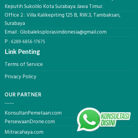
Lengkap
Kualifikasi
Keputih Sukolilo Kota Surabaya Jawa Timur.
dengan
yang
Office 2 : Villa Kalikepiting 125 B, RW.3, Tambaksari,
Peta
Dicari
Situasi,
Surabaya
Perusahaan
Elevasi,
Email :
Globaleksplorasiindonesia@gmail.com
&
Rekomendasi
P :
6289-6856-17675
Teknis
Konstruksi
Link Penting
Terms of Service
Privacy Policy
OUR PARTNER
KonsultanPemetaan.com
PersewaanDrone.com
Mitracahaya.com