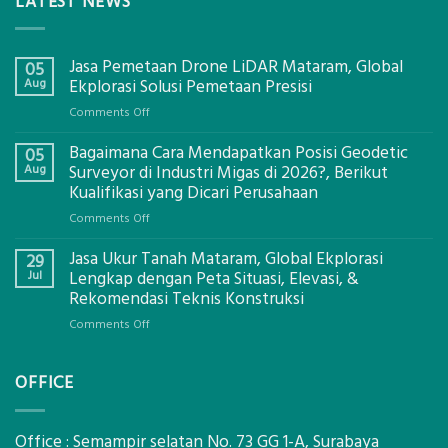
LATEST NEWS
Jasa Pemetaan Drone LiDAR Mataram, Global
05
Aug
Ekplorasi Solusi Pemetaan Presisi
on
Comments Off
Jasa
Bagaimana Cara Mendapatkan Posisi Geodetic
Pemetaan
05
Drone
Aug
Surveyor di Industri Migas di 2026?, Berikut
LiDAR
Kualifikasi yang Dicari Perusahaan
Mataram,
on
Comments Off
Global
Bagaimana
Ekplorasi
Jasa Ukur Tanah Mataram, Global Ekplorasi
Cara
29
Solusi
Mendapatkan
Jul
Lengkap dengan Peta Situasi, Elevasi, &
Pemetaan
Posisi
Rekomendasi Teknis Konstruksi
Presisi
Geodetic
on
Comments Off
Surveyor
Jasa
di
Ukur
Industri
OFFICE
Tanah
Migas
Mataram,
di
Global
2026?,
Ekplorasi
Office : Semampir selatan No. 73 GG 1-A, Surabaya
Berikut