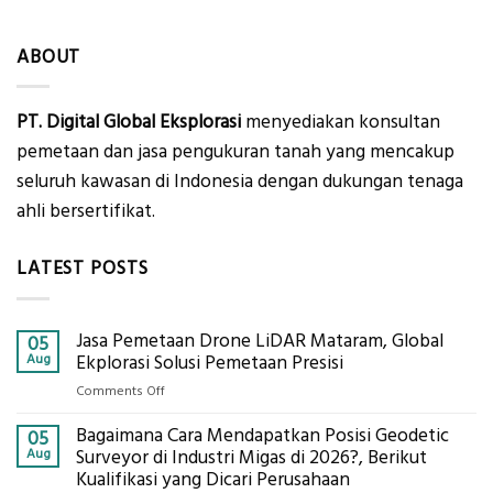
ABOUT
PT. Digital Global Eksplorasi
menyediakan konsultan
pemetaan dan jasa pengukuran tanah yang mencakup
seluruh kawasan di Indonesia dengan dukungan tenaga
ahli bersertifikat.
LATEST POSTS
Jasa Pemetaan Drone LiDAR Mataram, Global
05
Aug
Ekplorasi Solusi Pemetaan Presisi
on
Comments Off
Jasa
Bagaimana Cara Mendapatkan Posisi Geodetic
Pemetaan
05
Drone
Aug
Surveyor di Industri Migas di 2026?, Berikut
LiDAR
Kualifikasi yang Dicari Perusahaan