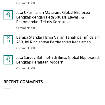
Mataram,
on
Comments Off
Global
Bagaimana
Ekplorasi
Jasa Ukur Tanah Mataram, Global Ekplorasi
Cara
29
Solusi
Mendapatkan
Jul
Lengkap dengan Peta Situasi, Elevasi, &
Pemetaan
Posisi
Rekomendasi Teknis Konstruksi
Presisi
Geodetic
on
Comments Off
Surveyor
Jasa
di
Berapa Standar Harga Galian Tanah per m³ dalam
Ukur
29
Industri
Tanah
Jul
ASB, ini Rinciannya Berdasarkan Kedalaman
Migas
Mataram,
di
on
Comments Off
Global
2026?,
Berapa
Ekplorasi
Berikut
Jasa Survey Batimetri di Bima, Global Ekplorasi di
Standar
27
Lengkap
Kualifikasi
Harga
Jul
Lengkap Peralatan Modern
dengan
yang
Galian
Peta
on
Comments Off
Dicari
Tanah
Situasi,
Jasa
Perusahaan
per
Elevasi,
Survey
m³
RECENT COMMENTS
&
Batimetri
dalam
Rekomendasi
di
ASB,
Teknis
Bima,
ini
Konstruksi
Global
Rinciannya
Ekplorasi
Berdasarkan
di