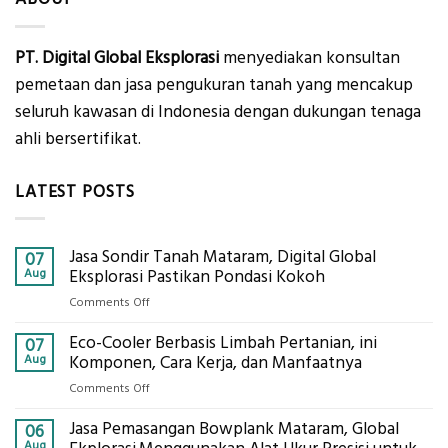
PT. Digital Global Eksplorasi
menyediakan konsultan
pemetaan dan jasa pengukuran tanah yang mencakup
seluruh kawasan di Indonesia dengan dukungan tenaga
ahli bersertifikat.
LATEST POSTS
Jasa Sondir Tanah Mataram, Digital Global
07
Aug
Eksplorasi Pastikan Pondasi Kokoh
on
Comments Off
Jasa
Eco-Cooler Berbasis Limbah Pertanian, ini
Sondir
07
Tanah
Aug
Komponen, Cara Kerja, dan Manfaatnya
Mataram,
on
Comments Off
Digital
Eco-
Global
Jasa Pemasangan Bowplank Mataram, Global
Cooler
06
Eksplorasi
Berbasis
Aug