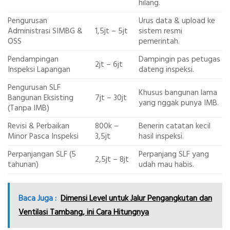
hilang.
Pengurusan
Urus data & upload ke
Administrasi SIMBG &
1,5jt – 5jt
sistem resmi
OSS
pemerintah.
Pendampingan
Dampingin pas petugas
2jt – 6jt
Inspeksi Lapangan
dateng inspeksi.
Pengurusan SLF
Khusus bangunan lama
Bangunan Eksisting
7jt – 30jt
yang nggak punya IMB.
(Tanpa IMB)
Revisi & Perbaikan
800k –
Benerin catatan kecil
Minor Pasca Inspeksi
3,5jt
hasil inspeksi.
Perpanjangan SLF (5
Perpanjang SLF yang
2,5jt – 8jt
tahunan)
udah mau habis.
Baca Juga :
Dimensi Level untuk Jalur Pengangkutan dan
Ventilasi Tambang, ini Cara Hitungnya