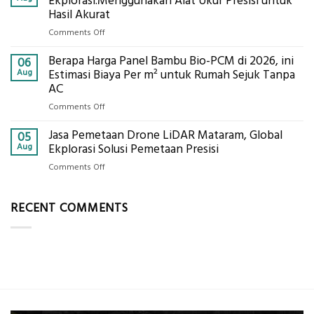
Ekplorasi.Menggunakan Alat Ukur Presisi untuk
Pastikan
Limbah
Hasil Akurat
Pondasi
Pertanian,
Kokoh
on
Comments Off
ini
Jasa
Komponen,
Berapa Harga Panel Bambu Bio-PCM di 2026, ini
Pemasangan
06
Cara
Bowplank
Aug
Estimasi Biaya Per m² untuk Rumah Sejuk Tanpa
Kerja,
Mataram,
AC
dan
Global
Manfaatnya
on
Comments Off
Ekplorasi.Menggunakan
Berapa
Alat
Jasa Pemetaan Drone LiDAR Mataram, Global
Harga
05
Ukur
Panel
Aug
Ekplorasi Solusi Pemetaan Presisi
Presisi
Bambu
untuk
on
Comments Off
Bio-
Hasil
Jasa
PCM
Akurat
Pemetaan
di
RECENT COMMENTS
Drone
2026,
LiDAR
ini
Mataram,
Estimasi
Global
Biaya
Ekplorasi
Per
Solusi
m²
Pemetaan
untuk
Presisi
Rumah