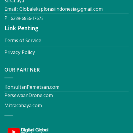
Surabaya
Hasil
Email :
Globaleksplorasiindonesia@gmail.com
Akurat
P :
6289-6856-17675
Link Penting
Terms of Service
Privacy Policy
OUR PARTNER
KonsultanPemetaan.com
PersewaanDrone.com
Mitracahaya.com