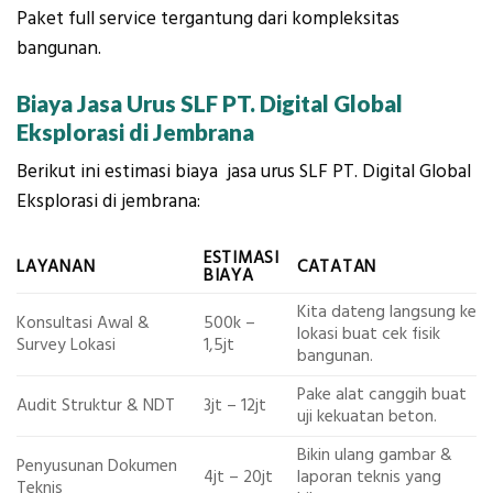
Paket full service tergantung dari kompleksitas
bangunan.
Biaya
Jasa Urus SLF
PT. Digital Global
Eksplorasi di
Jembrana
Berikut ini estimasi biaya jasa urus SLF PT. Digital Global
Eksplorasi di jembrana:
ESTIMASI
LAYANAN
CATATAN
BIAYA
Kita dateng langsung ke
Konsultasi Awal &
500k –
lokasi buat cek fisik
Survey Lokasi
1,5jt
bangunan.
Pake alat canggih buat
Audit Struktur & NDT
3jt – 12jt
uji kekuatan beton.
Bikin ulang gambar &
Penyusunan Dokumen
4jt – 20jt
laporan teknis yang
Teknis