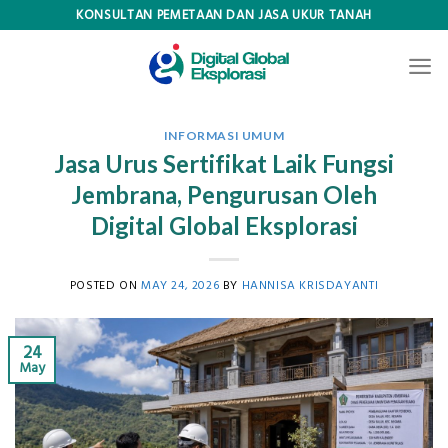
Skip
KONSULTAN PEMETAAN DAN JASA UKUR TANAH
to
content
INFORMASI UMUM
Jasa Urus Sertifikat Laik Fungsi
Jembrana, Pengurusan Oleh
Digital Global Eksplorasi
POSTED ON
MAY 24, 2026
BY
HANNISA KRISDAYANTI
24
May