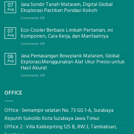
Jasa Sondir Tanah Mataram, Digital Global
07
Aug
Eksplorasi Pastikan Pondasi Kokoh
on
Comments Off
Jasa
Eco-Cooler Berbasis Limbah Pertanian, ini
Sondir
07
Tanah
Aug
Komponen, Cara Kerja, dan Manfaatnya
Mataram,
on
Comments Off
Digital
Eco-
Global
Jasa Pemasangan Bowplank Mataram, Global
Cooler
06
Eksplorasi
Berbasis
Aug
Ekplorasi.Menggunakan Alat Ukur Presisi untuk
Pastikan
Limbah
Hasil Akurat
Pondasi
Pertanian,
Kokoh
on
Comments Off
ini
Jasa
Komponen,
Pemasangan
Cara
OFFICE
Bowplank
Kerja,
Mataram,
dan
Global
Manfaatnya
Ekplorasi.Menggunakan
Office : Semampir selatan No. 73 GG 1-A, Surabaya
Alat
Keputih Sukolilo Kota Surabaya Jawa Timur.
Ukur
Office 2 : Villa Kalikepiting 125 B, RW.3, Tambaksari,
Presisi
untuk