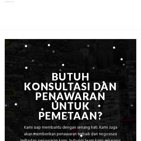
dan
Global
Manfaatnya
Ekplorasi.Menggunakan
Alat
Ukur
Presisi
untuk
Hasil
Akurat
BUTUH
KONSULTASI DAN
PENAWARAN
UNTUK
PEMETAAN?
Kami siap membantu dengan senang hati. Kami Juga
akan memberikan penawaran terbaik dan negosisasi
terhadap penawaran kami, hubungi team kami sekarang