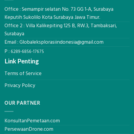
Digital
C
Global
Office : Semampir selatan No. 73 GG 1-A, Surabaya
Eksplorasi
Keputih Sukolilo Kota Surabaya Jawa Timur.
Pastikan
Office 2 : Villa Kalikepiting 125 B, RW.3, Tambaksari,
Pondasi
Kokoh
Surabaya
Email :
Globaleksplorasiindonesia@gmail.com
P :
6289-6856-17675
Link Penting
Terms of Service
Privacy Policy
OUR PARTNER
KonsultanPemetaan.com
PersewaanDrone.com