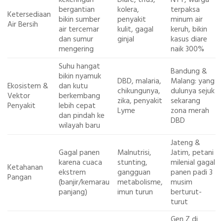
bergantian
kolera,
terpaksa
Ketersediaan
bikin sumber
penyakit
minum air
Air Bersih
air tercemar
kulit, gagal
keruh, bikin
dan sumur
ginjal
kasus diare
mengering
naik 300%
Suhu hangat
Bandung &
bikin nyamuk
DBD, malaria,
Malang: yang
Ekosistem &
dan kutu
chikungunya,
dulunya sejuk
Vektor
berkembang
zika, penyakit
sekarang
Penyakit
lebih cepat
Lyme
zona merah
dan pindah ke
DBD
wilayah baru
Jateng &
Gagal panen
Malnutrisi,
Jatim, petani
karena cuaca
stunting,
milenial gagal
Ketahanan
ekstrem
gangguan
panen padi 3
Pangan
(banjir/kemarau
metabolisme,
musim
panjang)
imun turun
berturut-
turut
Gen Z di