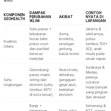
iklim:
DAMPAK
CONTOH
KOMPONEN
PERUBAHAN
AKIBAT
NYATA DI
GEOHEALTH
IKLIM
LAPANGAN
Suhu panas +
Jakarta &
kebakaran
Asma,
sekitarnya,
hutan bikin
bronkitis,
polusi
Kualitas
polusi ozon
serangan
tembus 150+
Udara
dan partikel
jantung,
AQI, anak
beracun
batuk kronis
muda pada
meledak
sesak napas
Surabaya &
Gelombang
Heatstroke,
Medan,
panas makin
dehidrasi,
pekerja
Suhu
sering dan
gangguan
outdoor
Lingkungan
ekstrem (suhu
ginjal akut,
mulai banyak
tembus 40°C
kelelahan
yang pingsan
di kota besar)
ekstrem
dan dirawat
Banjir +
Semarang &
kekeringan
Diare, tifus,
NTT, warga