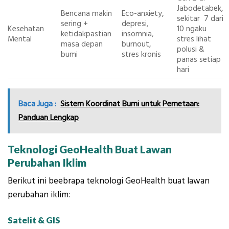
Jabodetabek,
Bencana makin
Eco-anxiety,
sekitar 7 dari
sering +
depresi,
Kesehatan
10 ngaku
ketidakpastian
insomnia,
Mental
stres lihat
masa depan
burnout,
polusi &
bumi
stres kronis
panas setiap
hari
Baca Juga :
Sistem Koordinat Bumi untuk Pemetaan:
Panduan Lengkap
Teknologi GeoHealth Buat Lawan
Perubahan Iklim
Berikut ini beebrapa teknologi GeoHealth buat lawan
perubahan iklim:
Satelit & GIS