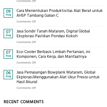
on
Comments Off
Jasa
Cara Menentukan Produktivitas Alat Berat untuk
Izin
09
Galian
Aug
AHSP Tambang Galian C
C
on
Comments Off
Mataram,
Cara
Konsultasi
Jasa Sondir Tanah Mataram, Digital Global
Menentukan
07
Lengkap
Produktivitas
Aug
Eksplorasi Pastikan Pondasi Kokoh
Dengan
Alat
Global
on
Comments Off
Berat
Eksplorasi
Jasa
untuk
Eco-Cooler Berbasis Limbah Pertanian, ini
Sondir
07
AHSP
Tanah
Aug
Komponen, Cara Kerja, dan Manfaatnya
Tambang
Mataram,
Galian
on
Comments Off
Digital
C
Eco-
Global
Jasa Pemasangan Bowplank Mataram, Global
Cooler
06
Eksplorasi
Berbasis
Aug
Ekplorasi.Menggunakan Alat Ukur Presisi untuk
Pastikan
Limbah
Hasil Akurat
Pondasi
Pertanian,
Kokoh
on
Comments Off
ini
Jasa
Komponen,
Pemasangan
Cara
RECENT COMMENTS
Bowplank
Kerja,
Mataram,