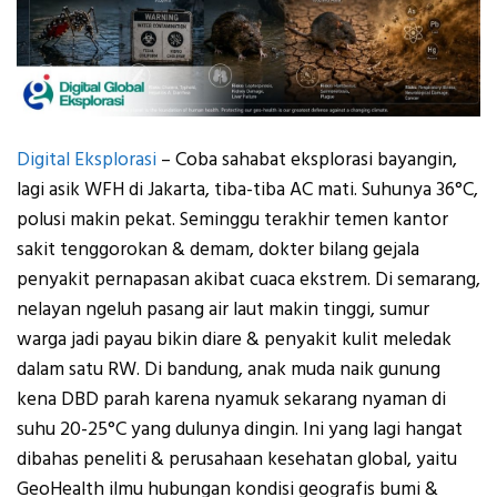
Digital Eksplorasi
– Coba sahabat eksplorasi bayangin,
lagi asik WFH di Jakarta, tiba-tiba AC mati. Suhunya 36°C,
polusi makin pekat. Seminggu terakhir temen kantor
sakit tenggorokan & demam, dokter bilang gejala
penyakit pernapasan akibat cuaca ekstrem. Di semarang,
nelayan ngeluh pasang air laut makin tinggi, sumur
warga jadi payau bikin diare & penyakit kulit meledak
dalam satu RW. Di bandung, anak muda naik gunung
kena DBD parah karena nyamuk sekarang nyaman di
suhu 20-25°C yang dulunya dingin. Ini yang lagi hangat
dibahas peneliti & perusahaan kesehatan global, yaitu
GeoHealth ilmu hubungan kondisi geografis bumi &