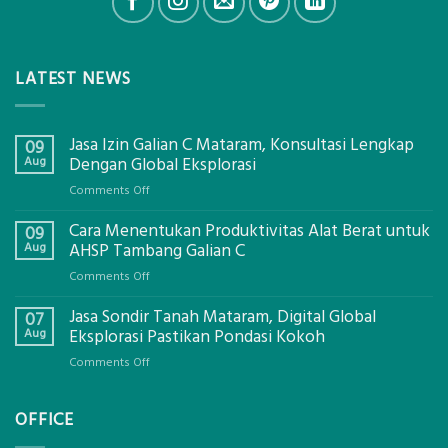
LATEST NEWS
Jasa Izin Galian C Mataram, Konsultasi Lengkap
09
Aug
Dengan Global Eksplorasi
on
Comments Off
Jasa
Cara Menentukan Produktivitas Alat Berat untuk
Izin
09
Galian
Aug
AHSP Tambang Galian C
C
on
Comments Off
Mataram,
Cara
Konsultasi
Jasa Sondir Tanah Mataram, Digital Global
Menentukan
07
Lengkap
Produktivitas
Aug
Eksplorasi Pastikan Pondasi Kokoh
Dengan
Alat
Global
on
Comments Off
Berat
Eksplorasi
Jasa
untuk
Sondir
AHSP
OFFICE
Tanah
Tambang
Mataram,
Galian