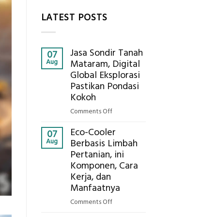
LATEST POSTS
Jasa Sondir Tanah
07
Aug
Mataram, Digital
Global Eksplorasi
Pastikan Pondasi
Kokoh
on
Comments Off
Jasa
Eco-Cooler
Sondir
07
Aug
Berbasis Limbah
Tanah
Pertanian, ini
Mataram,
Komponen, Cara
Digital
Global
Kerja, dan
Eksplorasi
Manfaatnya
Pastikan
on
Comments Off
Pondasi
Eco-