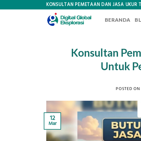
Skip
KONSULTAN PEMETAAN DAN JASA UKUR 
to
BERANDA
B
content
Konsultan Pem
Untuk P
POSTED O
12
Mar