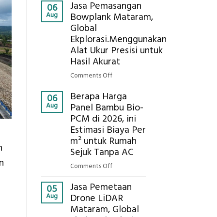
Kokoh
Jasa Pemasangan
Cooler
06
Aug
Bowplank Mataram,
Berbasis
Global
Limbah
Ekplorasi.Menggunakan
Pertanian,
ini
Alat Ukur Presisi untuk
Komponen,
Hasil Akurat
Cara
on
Comments Off
Kerja,
Jasa
dan
Berapa Harga
Pemasangan
06
Manfaatnya
Aug
Panel Bambu Bio-
Bowplank
PCM di 2026, ini
Mataram,
Estimasi Biaya Per
Global
Ekplorasi.Menggunakan
m² untuk Rumah
n
Alat
Sejuk Tanpa AC
Ukur
n
on
Comments Off
Presisi
Berapa
untuk
Jasa Pemetaan
Harga
05
Hasil
Aug
Drone LiDAR
Panel
Akurat
Mataram, Global
Bambu