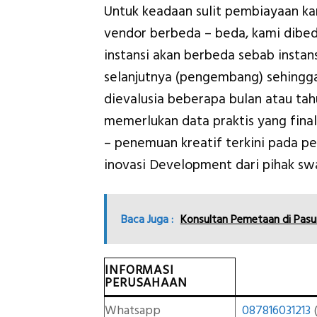
Untuk keadaan sulit pembiayaan k
vendor berbeda – beda, kami dibe
instansi akan berbeda sebab insta
selanjutnya (pengembang) sehingga
dievalusia beberapa bulan atau t
memerlukan data praktis yang final
– penemuan kreatif terkini pada 
inovasi Development dari pihak sw
Baca Juga :
Konsultan Pemetaan di Pas
INFORMASI
PERUSAHAAN
Whatsapp
087816031213
(