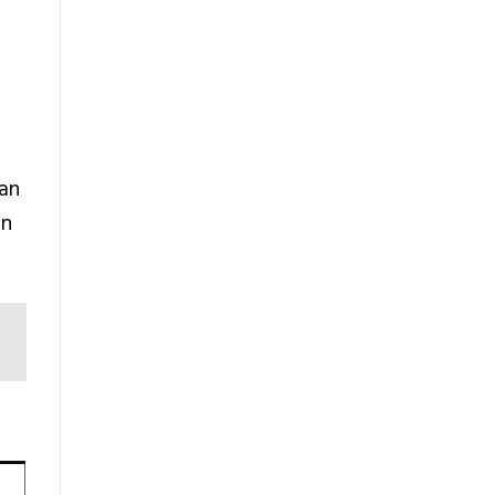
uan
an