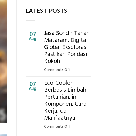
LATEST POSTS
Jasa Sondir Tanah
07
Aug
Mataram, Digital
Global Eksplorasi
Pastikan Pondasi
Kokoh
on
Comments Off
Jasa
Eco-Cooler
Sondir
07
Aug
Berbasis Limbah
Tanah
Pertanian, ini
Mataram,
Komponen, Cara
Digital
Global
Kerja, dan
Eksplorasi
Manfaatnya
Pastikan
on
Comments Off
Pondasi
Eco-