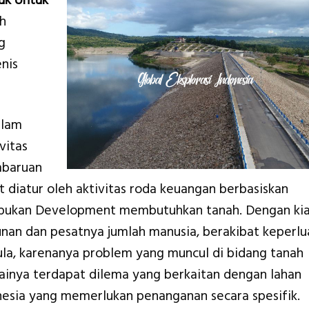
uk Untuk
h
g
nis
alam
vitas
mbaruan
iatur oleh aktivitas roda keuangan berbasiskan
ibukan Development membutuhkan tanah. Dengan ki
an dan pesatnya jumlah manusia, berakibat keperlu
la, karenanya problem yang muncul di bidang tanah
inya terdapat dilema yang berkaitan dengan lahan
onesia yang memerlukan penanganan secara spesifik.