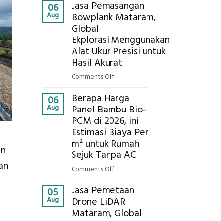
Kokoh
Jasa Pemasangan
Cooler
06
Aug
Bowplank Mataram,
Berbasis
Global
Limbah
Ekplorasi.Menggunakan
Pertanian,
ini
Alat Ukur Presisi untuk
Komponen,
Hasil Akurat
Cara
on
Comments Off
Kerja,
Jasa
dan
Berapa Harga
Pemasangan
06
Manfaatnya
Aug
Panel Bambu Bio-
Bowplank
PCM di 2026, ini
Mataram,
Estimasi Biaya Per
Global
Ekplorasi.Menggunakan
m² untuk Rumah
an
Alat
Sejuk Tanpa AC
Ukur
an
on
Comments Off
Presisi
Berapa
untuk
Jasa Pemetaan
Harga
05
Hasil
Aug
Drone LiDAR
Panel
Akurat
Mataram, Global
Bambu