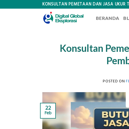
Skip
KONSULTAN PEMETAAN DAN JASA UKUR 
to
BERANDA
B
content
Konsultan Peme
Pemb
POSTED ON
F
22
Feb