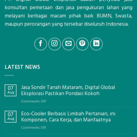
konsultan pemetaan dan jasa pengukuran lahan yang
melayani berbagai macam pihak baik BUMN, Swasta,
maupun perorangan yang tersebar diseluruh Indonesia.
LATEST NEWS
Jasa Sondir Tanah Mataram, Digital Global
07
Aug
Eksplorasi Pastikan Pondasi Kokoh
on
Comments Off
Jasa
Eco-Cooler Berbasis Limbah Pertanian, ini
Sondir
07
Tanah
Aug
Komponen, Cara Kerja, dan Manfaatnya
Mataram,
on
Comments Off
Digital
Eco-
Global