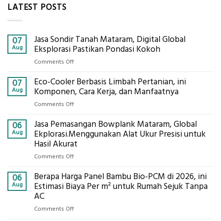
LATEST POSTS
Jasa Sondir Tanah Mataram, Digital Global
07
Aug
Eksplorasi Pastikan Pondasi Kokoh
on
Comments Off
Jasa
Eco-Cooler Berbasis Limbah Pertanian, ini
Sondir
07
Tanah
Aug
Komponen, Cara Kerja, dan Manfaatnya
Mataram,
on
Comments Off
Digital
Eco-
Global
Jasa Pemasangan Bowplank Mataram, Global
Cooler
06
Eksplorasi
Berbasis
Aug
Ekplorasi.Menggunakan Alat Ukur Presisi untuk
Pastikan
Limbah
Hasil Akurat
Pondasi
Pertanian,
Kokoh
on
Comments Off
ini
Jasa
Komponen,
Berapa Harga Panel Bambu Bio-PCM di 2026, ini
Pemasangan
06
Cara
Bowplank
Aug
Estimasi Biaya Per m² untuk Rumah Sejuk Tanpa
Kerja,
Mataram,
AC
dan
Global
Manfaatnya
on
Comments Off
Ekplorasi.Menggunakan
Berapa