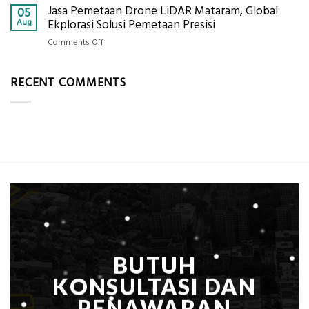
Alat
Jasa Pemetaan Drone LiDAR Mataram, Global
Harga
05
Ukur
Panel
Aug
Ekplorasi Solusi Pemetaan Presisi
Presisi
Bambu
untuk
on
Comments Off
Bio-
Hasil
Jasa
PCM
Akurat
Pemetaan
di
RECENT COMMENTS
Drone
2026,
LiDAR
ini
Mataram,
Estimasi
Global
Biaya
Ekplorasi
Per
Solusi
m²
Pemetaan
untuk
Presisi
Rumah
Sejuk
Tanpa
AC
BUTUH
KONSULTASI DAN
PENAWARAN