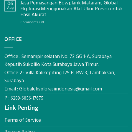
Jasa Pemasangan Bowplank Mataram, Global
Cooler
06
Eksplorasi
Berbasis
Aug
Ekplorasi.Menggunakan Alat Ukur Presisi untuk
Pastikan
Limbah
Hasil Akurat
Pondasi
Pertanian,
Kokoh
on
Comments Off
ini
Jasa
Komponen,
Pemasangan
Cara
OFFICE
Bowplank
Kerja,
Mataram,
dan
Global
Manfaatnya
Ekplorasi.Menggunakan
Office : Semampir selatan No. 73 GG 1-A, Surabaya
Alat
Keputih Sukolilo Kota Surabaya Jawa Timur.
Ukur
Office 2 : Villa Kalikepiting 125 B, RW.3, Tambaksari,
Presisi
untuk
Surabaya
Hasil
Email :
Globaleksplorasiindonesia@gmail.com
Akurat
P :
6289-6856-17675
Link Penting
Terms of Service
Privacy Policy