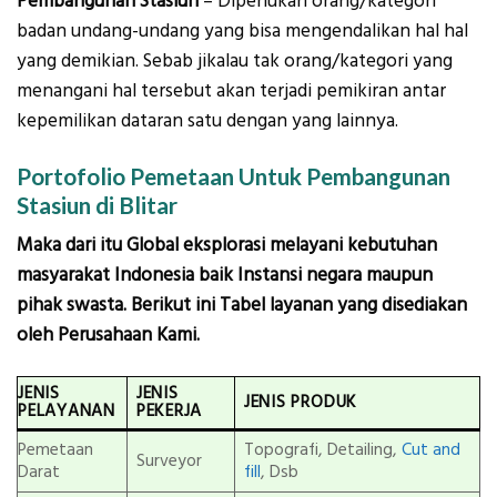
Pembangunan Stasiun
– Diperlukan orang/kategori
badan undang-undang yang bisa mengendalikan hal hal
yang demikian. Sebab jikalau tak orang/kategori yang
menangani hal tersebut akan terjadi pemikiran antar
kepemilikan dataran satu dengan yang lainnya.
Portofolio Pemetaan Untuk Pembangunan
Stasiun di Blitar
Maka dari itu Global eksplorasi melayani kebutuhan
masyarakat Indonesia baik Instansi negara maupun
pihak swasta. Berikut ini Tabel layanan yang disediakan
oleh Perusahaan Kami.
JENIS
JENIS
JENIS PRODUK
PELAYANAN
PEKERJA
Pemetaan
Topografi, Detailing,
Cut and
Surveyor
Darat
fill
, Dsb