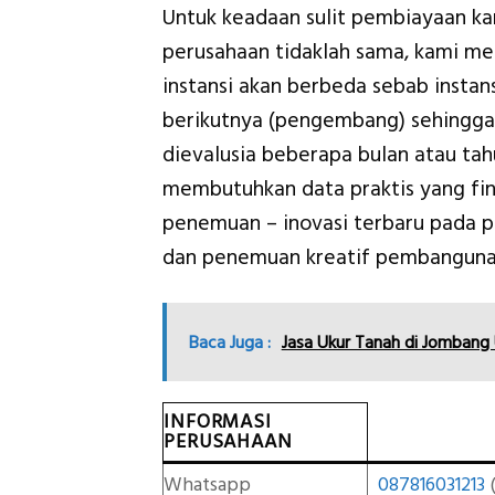
Untuk keadaan sulit pembiayaan k
perusahaan tidaklah sama, kami m
instansi akan berbeda sebab insta
berikutnya (pengembang) sehingga 
dievalusia beberapa bulan atau t
membutuhkan data praktis yang fina
penemuan – inovasi terbaru pada
dan penemuan kreatif pembanguna
Baca Juga :
Jasa Ukur Tanah di Jomban
INFORMASI
PERUSAHAAN
Whatsapp
087816031213
(