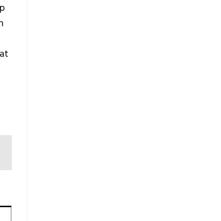
ap
n
at
n