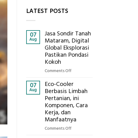
LATEST POSTS
Jasa Sondir Tanah
07
Aug
Mataram, Digital
Global Eksplorasi
Pastikan Pondasi
Kokoh
on
Comments Off
Jasa
Eco-Cooler
Sondir
07
Aug
Berbasis Limbah
Tanah
Pertanian, ini
Mataram,
Komponen, Cara
Digital
Global
Kerja, dan
Eksplorasi
Manfaatnya
Pastikan
on
Comments Off
Pondasi
Eco-