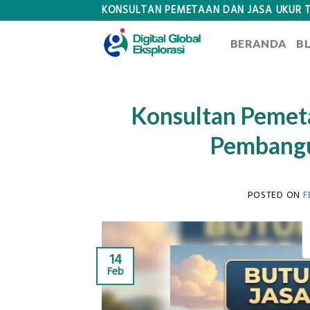
Skip
KONSULTAN PEMETAAN DAN JASA UKUR 
to
BERANDA
B
content
Konsultan Pemeta
Pembangu
POSTED ON
F
14
Feb