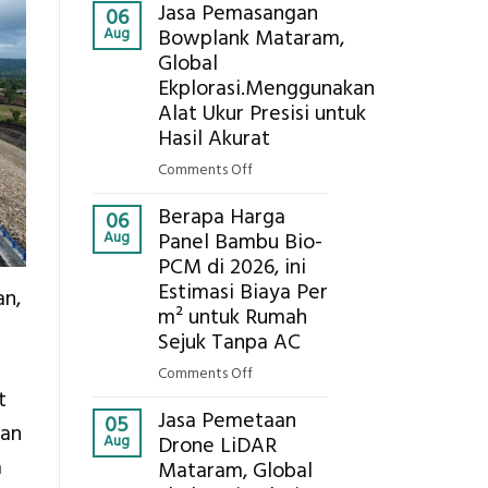
Kokoh
Jasa Pemasangan
Cooler
06
Aug
Bowplank Mataram,
Berbasis
Global
Limbah
Ekplorasi.Menggunakan
Pertanian,
ini
Alat Ukur Presisi untuk
Komponen,
Hasil Akurat
Cara
on
Comments Off
Kerja,
Jasa
dan
Berapa Harga
Pemasangan
06
Manfaatnya
Aug
Panel Bambu Bio-
Bowplank
PCM di 2026, ini
Mataram,
Estimasi Biaya Per
Global
an,
Ekplorasi.Menggunakan
m² untuk Rumah
Alat
Sejuk Tanpa AC
Ukur
on
Comments Off
Presisi
t
Berapa
untuk
Jasa Pemetaan
Harga
05
gan
Hasil
Aug
Drone LiDAR
Panel
Akurat
a
Mataram, Global
Bambu