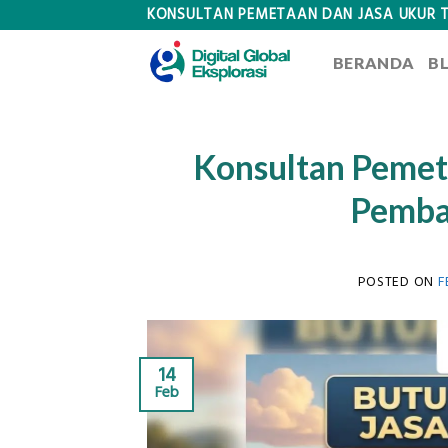
Skip
KONSULTAN PEMETAAN DAN JASA UKUR 
to
BERANDA
B
content
Konsultan Pemet
Pemba
POSTED ON
F
14
Feb