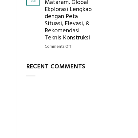
Jul
Mataram, Global
Mendapatkan
Ekplorasi Lengkap
Posisi
dengan Peta
Geodetic
Surveyor
Situasi, Elevasi, &
di
Rekomendasi
Industri
Teknis Konstruksi
Migas
on
Comments Off
di
Jasa
2026?,
Ukur
Berikut
RECENT COMMENTS
Tanah
Kualifikasi
Mataram,
yang
Global
Dicari
Ekplorasi
Perusahaan
Lengkap
dengan
Peta
Situasi,
Elevasi,
&
Rekomendasi