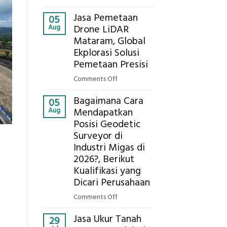
Presisi
Berapa
untuk
Jasa Pemetaan
Harga
05
Hasil
Aug
Drone LiDAR
Panel
Akurat
Mataram, Global
Bambu
Ekplorasi Solusi
Bio-
PCM
Pemetaan Presisi
di
on
Comments Off
2026,
Jasa
ini
Bagaimana Cara
Pemetaan
05
Estimasi
Aug
Mendapatkan
Drone
Biaya
Posisi Geodetic
LiDAR
Per
Surveyor di
Mataram,
m²
Global
Industri Migas di
untuk
Ekplorasi
2026?, Berikut
Rumah
Solusi
Kualifikasi yang
Sejuk
Pemetaan
Dicari Perusahaan
Tanpa
Presisi
AC
on
Comments Off
Bagaimana
Jasa Ukur Tanah
Cara
29