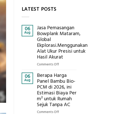
LATEST POSTS
Jasa Pemasangan
06
Aug
Bowplank Mataram,
Global
Ekplorasi.Menggunakan
Alat Ukur Presisi untuk
Hasil Akurat
on
Comments Off
Jasa
Berapa Harga
Pemasangan
06
Aug
Panel Bambu Bio-
Bowplank
PCM di 2026, ini
Mataram,
Estimasi Biaya Per
Global
Ekplorasi.Menggunakan
m² untuk Rumah
Alat
Sejuk Tanpa AC
Ukur
on
Comments Off