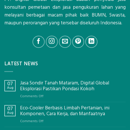
konsultan pemetaan dan jasa pengukuran lahan yang
melayani berbagai macam pihak baik BUMN, Swasta,
maupun perorangan yang tersebar diseluruh Indonesia.
LATEST NEWS
Jasa Sondir Tanah Mataram, Digital Global
07
Aug
Eksplorasi Pastikan Pondasi Kokoh
on
Comments Off
Jasa
Eco-Cooler Berbasis Limbah Pertanian, ini
Sondir
07
Tanah
Aug
Komponen, Cara Kerja, dan Manfaatnya
Mataram,
on
Comments Off
Digital
Eco-
Global