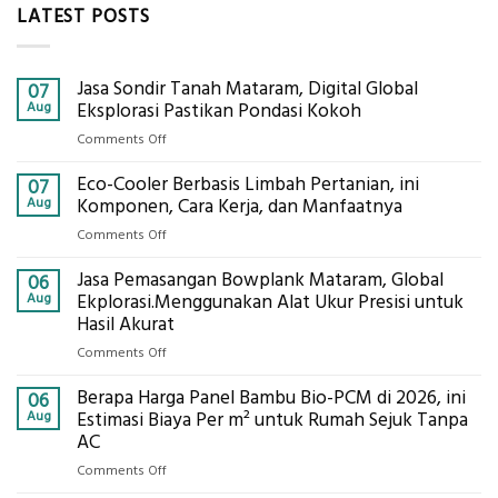
LATEST POSTS
Jasa Sondir Tanah Mataram, Digital Global
07
Aug
Eksplorasi Pastikan Pondasi Kokoh
on
Comments Off
Jasa
Eco-Cooler Berbasis Limbah Pertanian, ini
Sondir
07
Tanah
Aug
Komponen, Cara Kerja, dan Manfaatnya
Mataram,
on
Comments Off
Digital
Eco-
Global
Jasa Pemasangan Bowplank Mataram, Global
Cooler
06
Eksplorasi
Berbasis
Aug
Ekplorasi.Menggunakan Alat Ukur Presisi untuk
Pastikan
Limbah
Hasil Akurat
Pondasi
Pertanian,
Kokoh
on
Comments Off
ini
Jasa
Komponen,
Berapa Harga Panel Bambu Bio-PCM di 2026, ini
Pemasangan
06
Cara
Bowplank
Aug
Estimasi Biaya Per m² untuk Rumah Sejuk Tanpa
Kerja,
Mataram,
AC
dan
Global
Manfaatnya
on
Comments Off
Ekplorasi.Menggunakan
Berapa