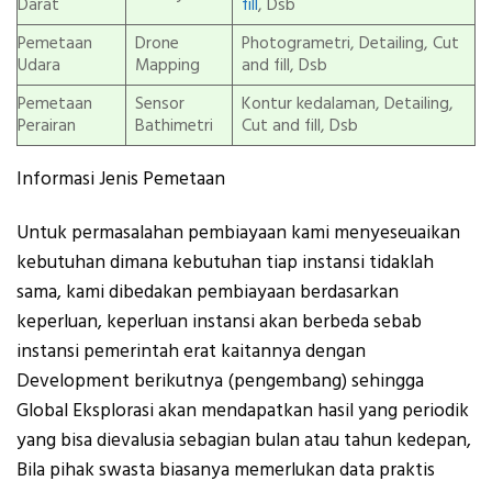
Darat
fill
, Dsb
Pemetaan
Drone
Photogrametri, Detailing, Cut
Udara
Mapping
and fill, Dsb
Pemetaan
Sensor
Kontur kedalaman, Detailing,
Perairan
Bathimetri
Cut and fill, Dsb
Informasi Jenis Pemetaan
Untuk permasalahan pembiayaan kami menyeseuaikan
kebutuhan dimana kebutuhan tiap instansi tidaklah
sama, kami dibedakan pembiayaan berdasarkan
keperluan, keperluan instansi akan berbeda sebab
instansi pemerintah erat kaitannya dengan
Development berikutnya (pengembang) sehingga
Global Eksplorasi akan mendapatkan hasil yang periodik
yang bisa dievalusia sebagian bulan atau tahun kedepan,
Bila pihak swasta biasanya memerlukan data praktis