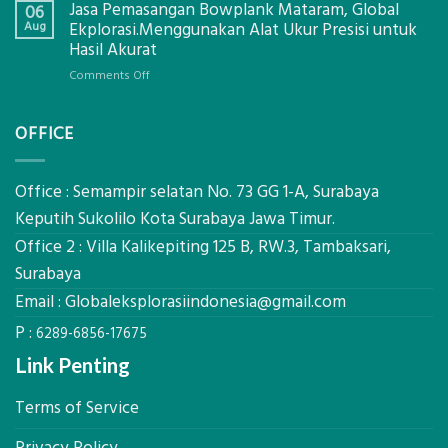
Jasa Pemasangan Bowplank Mataram, Global
Cooler
06
Eksplorasi
Berbasis
Aug
Ekplorasi.Menggunakan Alat Ukur Presisi untuk
Pastikan
Limbah
Hasil Akurat
Pondasi
Pertanian,
Kokoh
on
Comments Off
ini
Jasa
Komponen,
Pemasangan
Cara
OFFICE
Bowplank
Kerja,
Mataram,
dan
Global
Manfaatnya
Ekplorasi.Menggunakan
Office : Semampir selatan No. 73 GG 1-A, Surabaya
Alat
Keputih Sukolilo Kota Surabaya Jawa Timur.
Ukur
Office 2 : Villa Kalikepiting 125 B, RW.3, Tambaksari,
Presisi
untuk
Surabaya
Hasil
Email :
Globaleksplorasiindonesia@gmail.com
Akurat
P :
6289-6856-17675
Link Penting
Terms of Service
Privacy Policy