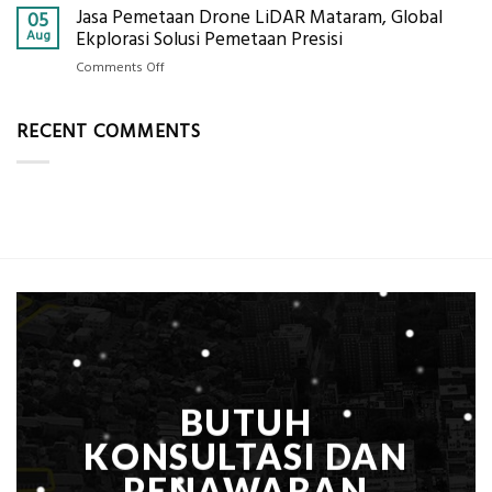
Alat
Jasa Pemetaan Drone LiDAR Mataram, Global
Harga
05
Ukur
Panel
Aug
Ekplorasi Solusi Pemetaan Presisi
Presisi
Bambu
untuk
on
Comments Off
Bio-
Hasil
Jasa
PCM
Akurat
Pemetaan
di
RECENT COMMENTS
Drone
2026,
LiDAR
ini
Mataram,
Estimasi
Global
Biaya
Ekplorasi
Per
Solusi
m²
Pemetaan
untuk
Presisi
Rumah
Sejuk
Tanpa
AC
BUTUH
KONSULTASI DAN
PENAWARAN