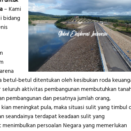
n untuk
a
– Kami
i bidang
nis
am
am
karena
betul-betul ditentukan oleh kesibukan roda keuang
r seluruh aktivitas pembangunan membutuhkan tanah
an pembangunan dan pesatnya jumlah orang,
kian meningkat pula, maka situasi sulit yang timbul d
an seandainya terdapat keadaan sulit yang
t menimbulkan persoalan Negara yang memerlukan