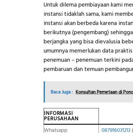
Untuk dilema pembiayaan kami men
instansi tidaklah sama, kami memb
instansi akan berbeda karena inst
berikutnya (pengembang) sehingga
berjangka yang bisa dievalusia beb
umumnya memerlukan data praktis ya
penemuan – penemuan terkini pa
pembaruan dan temuan pembanguna
Baca Juga :
Konsultan Pemetaan di Pon
INFORMASI
PERUSAHAAN
Whatsapp
087816031213
(