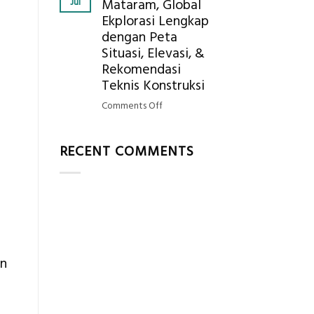
Jul
Mataram, Global
Mendapatkan
Ekplorasi Lengkap
Posisi
dengan Peta
Geodetic
Surveyor
Situasi, Elevasi, &
di
Rekomendasi
Industri
Teknis Konstruksi
Migas
on
Comments Off
di
Jasa
2026?,
Ukur
Berikut
RECENT COMMENTS
Tanah
Kualifikasi
Mataram,
yang
Global
Dicari
Ekplorasi
Perusahaan
Lengkap
dengan
Peta
Situasi,
an
Elevasi,
&
Rekomendasi