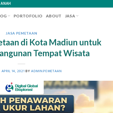
TANAH
LOG
PORTOFOLIO
ABOUT
JASA
JASA PEMETAAN
taan di Kota Madiun untuk
angunan Tempat Wisata
N
APRIL 14, 2021
BY
ADMIN.PEMETAAN