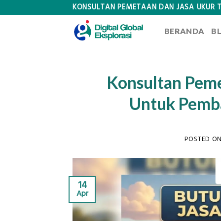
Skip
KONSULTAN PEMETAAN DAN JASA UKUR 
to
BERANDA
B
content
Konsultan Peme
Untuk Pemb
POSTED O
14
Apr