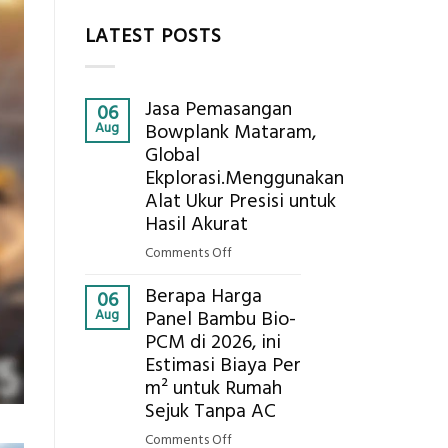
LATEST POSTS
Jasa Pemasangan
06
Aug
Bowplank Mataram,
Global
Ekplorasi.Menggunakan
Alat Ukur Presisi untuk
Hasil Akurat
on
Comments Off
Jasa
Berapa Harga
Pemasangan
06
Aug
Panel Bambu Bio-
Bowplank
PCM di 2026, ini
Mataram,
Estimasi Biaya Per
Global
Ekplorasi.Menggunakan
m² untuk Rumah
Alat
Sejuk Tanpa AC
Ukur
on
Comments Off