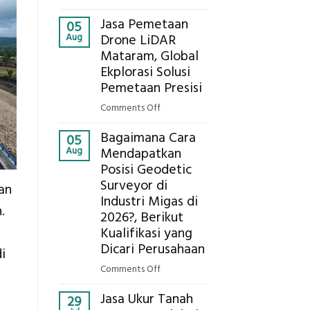
Presisi
Berapa
untuk
Jasa Pemetaan
Harga
05
Hasil
Aug
Drone LiDAR
Panel
Akurat
Mataram, Global
Bambu
Ekplorasi Solusi
Bio-
PCM
Pemetaan Presisi
di
on
Comments Off
2026,
Jasa
ini
Bagaimana Cara
Pemetaan
05
Estimasi
Aug
Mendapatkan
Drone
Biaya
Posisi Geodetic
LiDAR
Per
Surveyor di
Mataram,
an
m²
Global
Industri Migas di
untuk
.
Ekplorasi
2026?, Berikut
Rumah
Solusi
Kualifikasi yang
Sejuk
Pemetaan
Dicari Perusahaan
i
Tanpa
Presisi
AC
on
Comments Off
Bagaimana
Jasa Ukur Tanah
Cara
29