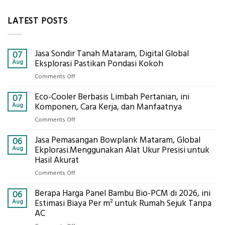
LATEST POSTS
Jasa Sondir Tanah Mataram, Digital Global
07
Aug
Eksplorasi Pastikan Pondasi Kokoh
on
Comments Off
Jasa
Eco-Cooler Berbasis Limbah Pertanian, ini
Sondir
07
Tanah
Aug
Komponen, Cara Kerja, dan Manfaatnya
Mataram,
on
Comments Off
Digital
Eco-
Global
Jasa Pemasangan Bowplank Mataram, Global
Cooler
06
Eksplorasi
Berbasis
Aug
Ekplorasi.Menggunakan Alat Ukur Presisi untuk
Pastikan
Limbah
Hasil Akurat
Pondasi
Pertanian,
Kokoh
on
Comments Off
ini
Jasa
Komponen,
Berapa Harga Panel Bambu Bio-PCM di 2026, ini
Pemasangan
06
Cara
Bowplank
Aug
Estimasi Biaya Per m² untuk Rumah Sejuk Tanpa
Kerja,
Mataram,
AC
dan
Global
Manfaatnya