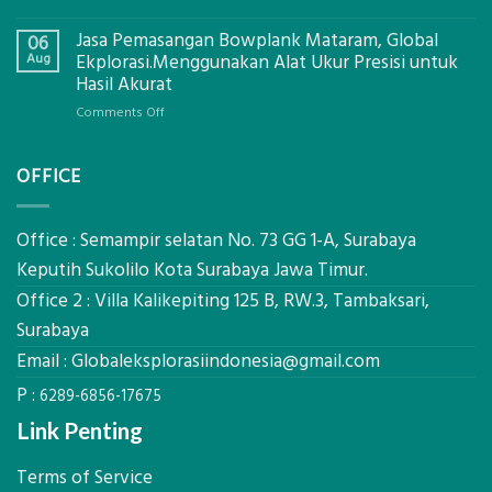
Digital
Eco-
Global
Jasa Pemasangan Bowplank Mataram, Global
Cooler
06
Eksplorasi
Berbasis
Aug
Ekplorasi.Menggunakan Alat Ukur Presisi untuk
Pastikan
Limbah
Hasil Akurat
Pondasi
Pertanian,
Kokoh
on
Comments Off
ini
Jasa
Komponen,
Pemasangan
Cara
OFFICE
Bowplank
Kerja,
Mataram,
dan
Global
Manfaatnya
Ekplorasi.Menggunakan
Office : Semampir selatan No. 73 GG 1-A, Surabaya
Alat
Keputih Sukolilo Kota Surabaya Jawa Timur.
Ukur
Office 2 : Villa Kalikepiting 125 B, RW.3, Tambaksari,
Presisi
untuk
Surabaya
Hasil
Email :
Globaleksplorasiindonesia@gmail.com
Akurat
P :
6289-6856-17675
Link Penting
Terms of Service