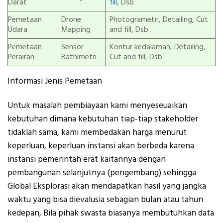
Darat
fill
, Dsb
Pemetaan
Drone
Photogrametri, Detailing, Cut
Udara
Mapping
and fill, Dsb
Pemetaan
Sensor
Kontur kedalaman, Detailing,
Perairan
Bathimetri
Cut and fill, Dsb
Informasi Jenis Pemetaan
Untuk masalah pembiayaan kami menyeseuaikan
kebutuhan dimana kebutuhan tiap-tiap stakeholder
tidaklah sama, kami membedakan harga menurut
keperluan, keperluan instansi akan berbeda karena
instansi pemerintah erat kaitannya dengan
pembangunan selanjutnya (pengembang) sehingga
Global Eksplorasi akan mendapatkan hasil yang jangka
waktu yang bisa dievalusia sebagian bulan atau tahun
kedepan, Bila pihak swasta biasanya membutuhkan data