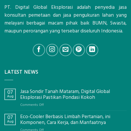
PT. Digital Global Eksplorasi adalah penyedia jasa
konsultan pemetaan dan jasa pengukuran lahan yang
melayani berbagai macam pihak baik BUMN, Swasta,
maupun perorangan yang tersebar diseluruh Indonesia.
LATEST NEWS
Jasa Sondir Tanah Mataram, Digital Global
07
Aug
Eksplorasi Pastikan Pondasi Kokoh
on
Comments Off
Jasa
Eco-Cooler Berbasis Limbah Pertanian, ini
Sondir
07
Tanah
Aug
Komponen, Cara Kerja, dan Manfaatnya
Mataram,
on
Comments Off