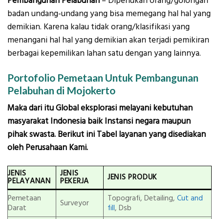
Pembangunan Pelabuhan
– Diperlukan orang/golongan
badan undang-undang yang bisa memegang hal hal yang
demikian. Karena kalau tidak orang/klasifikasi yang
menangani hal hal yang demikian akan terjadi pemikiran
berbagai kepemilikan lahan satu dengan yang lainnya.
Portofolio Pemetaan Untuk Pembangunan
Pelabuhan di Mojokerto
Maka dari itu Global eksplorasi melayani kebutuhan
masyarakat Indonesia baik Instansi negara maupun
pihak swasta. Berikut ini Tabel layanan yang disediakan
oleh Perusahaan Kami.
JENIS
JENIS
JENIS PRODUK
PELAYANAN
PEKERJA
Pemetaan
Topografi, Detailing,
Cut and
Surveyor
Darat
fill
, Dsb