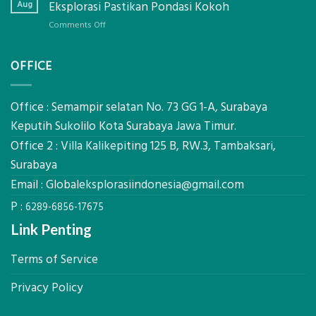
Produktivitas
Aug
Eksplorasi Pastikan Pondasi Kokoh
Dengan
Alat
Global
on
Comments Off
Berat
Eksplorasi
Jasa
untuk
Sondir
AHSP
OFFICE
Tanah
Tambang
Mataram,
Galian
Digital
C
Global
Office : Semampir selatan No. 73 GG 1-A, Surabaya
Eksplorasi
Keputih Sukolilo Kota Surabaya Jawa Timur.
Pastikan
Office 2 : Villa Kalikepiting 125 B, RW.3, Tambaksari,
Pondasi
Kokoh
Surabaya
Email :
Globaleksplorasiindonesia@gmail.com
P :
6289-6856-17675
Link Penting
Terms of Service
Privacy Policy