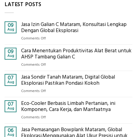
LATEST POSTS
Jasa Izin Galian C Mataram, Konsultasi Lengkap
09
Aug
Dengan Global Eksplorasi
on
Comments Off
Jasa
Cara Menentukan Produktivitas Alat Berat untuk
Izin
09
Galian
Aug
AHSP Tambang Galian C
C
on
Comments Off
Mataram,
Cara
Konsultasi
Jasa Sondir Tanah Mataram, Digital Global
Menentukan
07
Lengkap
Produktivitas
Aug
Eksplorasi Pastikan Pondasi Kokoh
Dengan
Alat
Global
on
Comments Off
Berat
Eksplorasi
Jasa
untuk
Eco-Cooler Berbasis Limbah Pertanian, ini
Sondir
07
AHSP
Tanah
Aug
Komponen, Cara Kerja, dan Manfaatnya
Tambang
Mataram,
Galian
on
Comments Off
Digital
C
Eco-
Global
Jasa Pemasangan Bowplank Mataram, Global
Cooler
06
Eksplorasi
Berbasis
Aug
Ekplorasi.Menggunakan Alat Ukur Presisi untuk