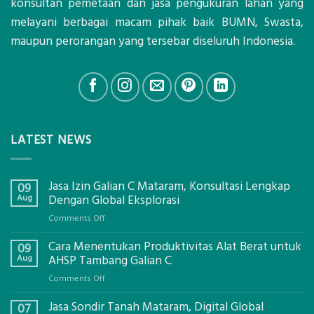
konsultan pemetaan dan jasa pengukuran lahan yang
melayani berbagai macam pihak baik BUMN, Swasta,
maupun perorangan yang tersebar diseluruh Indonesia.
LATEST NEWS
Jasa Izin Galian C Mataram, Konsultasi Lengkap
09
Aug
Dengan Global Eksplorasi
on
Comments Off
Jasa
Cara Menentukan Produktivitas Alat Berat untuk
Izin
09
Galian
Aug
AHSP Tambang Galian C
C
on
Comments Off
Mataram,
Cara
Konsultasi
Jasa Sondir Tanah Mataram, Digital Global
Menentukan
07
Lengkap