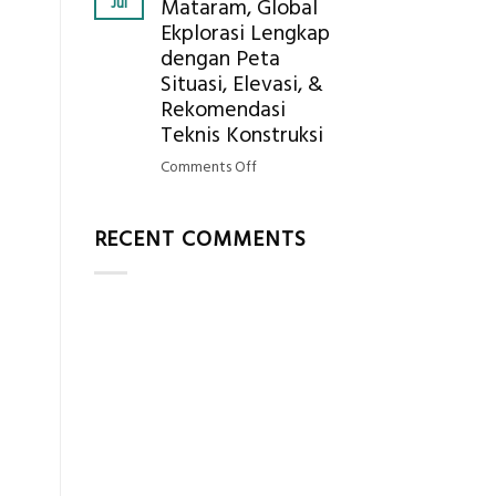
Jul
Mataram, Global
Mendapatkan
Ekplorasi Lengkap
Posisi
dengan Peta
Geodetic
Surveyor
Situasi, Elevasi, &
di
Rekomendasi
Industri
Teknis Konstruksi
Migas
on
Comments Off
di
Jasa
2026?,
Ukur
Berikut
RECENT COMMENTS
Tanah
Kualifikasi
Mataram,
yang
Global
Dicari
Ekplorasi
Perusahaan
Lengkap
dengan
Peta
Situasi,
Elevasi,
&
i
Rekomendasi