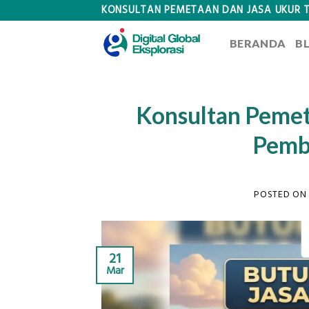
Skip
KONSULTAN PEMETAAN DAN JASA UKUR 
to
BERANDA
B
content
Konsultan Pemet
Pemb
POSTED O
21
Mar