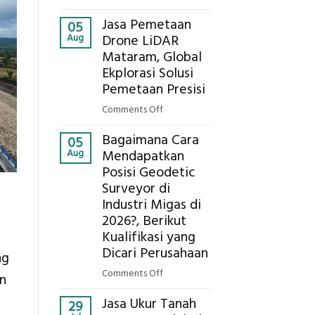
Presisi
Berapa
untuk
Jasa Pemetaan
Harga
05
Hasil
Aug
Drone LiDAR
Panel
Akurat
Mataram, Global
Bambu
Ekplorasi Solusi
Bio-
PCM
Pemetaan Presisi
di
on
Comments Off
2026,
Jasa
ini
Bagaimana Cara
Pemetaan
05
Estimasi
Aug
Mendapatkan
Drone
Biaya
Posisi Geodetic
LiDAR
Per
Surveyor di
Mataram,
m²
Global
Industri Migas di
untuk
Ekplorasi
2026?, Berikut
Rumah
Solusi
Kualifikasi yang
Sejuk
Pemetaan
Dicari Perusahaan
ng
Tanpa
Presisi
AC
on
Comments Off
an
Bagaimana
Jasa Ukur Tanah
Cara
29