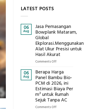
LATEST POSTS
Jasa Pemasangan
06
Aug
Bowplank Mataram,
Global
Ekplorasi.Menggunakan
Alat Ukur Presisi untuk
Hasil Akurat
on
Comments Off
Jasa
Berapa Harga
Pemasangan
06
Aug
Panel Bambu Bio-
Bowplank
PCM di 2026, ini
Mataram,
Estimasi Biaya Per
Global
Ekplorasi.Menggunakan
m² untuk Rumah
Alat
Sejuk Tanpa AC
Ukur
on
Comments Off