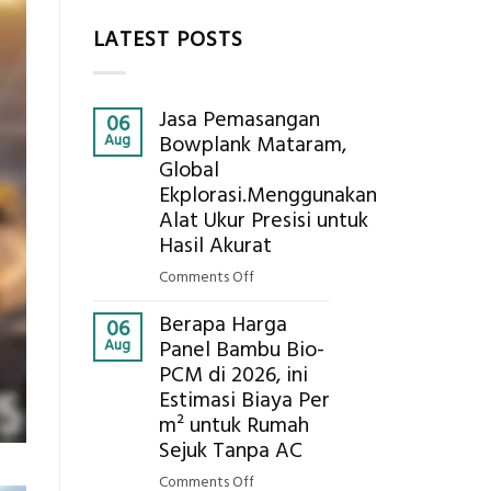
LATEST POSTS
Jasa Pemasangan
06
Aug
Bowplank Mataram,
Global
Ekplorasi.Menggunakan
Alat Ukur Presisi untuk
Hasil Akurat
on
Comments Off
Jasa
Berapa Harga
Pemasangan
06
Aug
Panel Bambu Bio-
Bowplank
PCM di 2026, ini
Mataram,
Estimasi Biaya Per
Global
Ekplorasi.Menggunakan
m² untuk Rumah
Alat
Sejuk Tanpa AC
Ukur
on
Comments Off