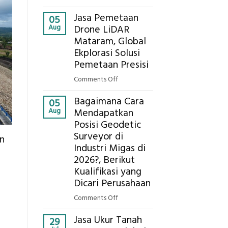
Presisi
Berapa
untuk
Jasa Pemetaan
Harga
05
Hasil
Aug
Drone LiDAR
Panel
Akurat
Mataram, Global
Bambu
Ekplorasi Solusi
Bio-
PCM
Pemetaan Presisi
di
on
Comments Off
2026,
Jasa
ini
Bagaimana Cara
Pemetaan
05
Estimasi
Aug
Mendapatkan
Drone
Biaya
Posisi Geodetic
LiDAR
Per
Surveyor di
Mataram,
n
m²
Global
Industri Migas di
untuk
Ekplorasi
2026?, Berikut
Rumah
Solusi
Kualifikasi yang
Sejuk
Pemetaan
Dicari Perusahaan
Tanpa
Presisi
AC
on
Comments Off
Bagaimana
Jasa Ukur Tanah
Cara
29