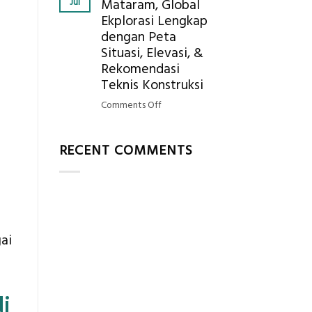
Jul
Mataram, Global
Mendapatkan
Ekplorasi Lengkap
Posisi
dengan Peta
Geodetic
Surveyor
Situasi, Elevasi, &
di
Rekomendasi
Industri
Teknis Konstruksi
Migas
on
Comments Off
di
Jasa
2026?,
Ukur
Berikut
RECENT COMMENTS
Tanah
Kualifikasi
Mataram,
yang
Global
Dicari
Ekplorasi
Perusahaan
Lengkap
dengan
ai
Peta
Situasi,
Elevasi,
&
i
Rekomendasi