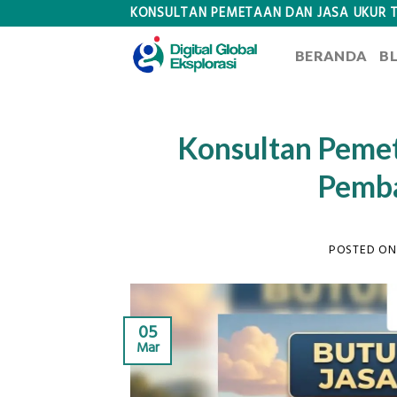
Skip
KONSULTAN PEMETAAN DAN JASA UKUR 
to
BERANDA
B
content
Konsultan Pemet
Pemba
POSTED O
05
Mar