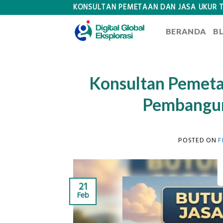
Skip
KONSULTAN PEMETAAN DAN JASA UKUR 
to
BERANDA
B
content
Konsultan Pemeta
Pembangun
POSTED ON
F
21
Feb