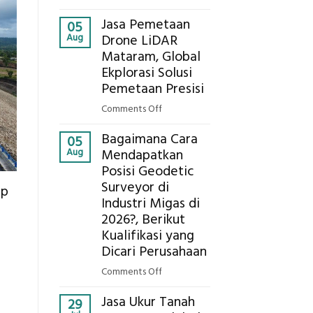
Presisi
Berapa
untuk
Jasa Pemetaan
Harga
05
Hasil
Aug
Drone LiDAR
Panel
Akurat
Mataram, Global
Bambu
Ekplorasi Solusi
Bio-
PCM
Pemetaan Presisi
di
on
Comments Off
2026,
Jasa
ini
Bagaimana Cara
Pemetaan
05
Estimasi
Aug
Mendapatkan
Drone
Biaya
Posisi Geodetic
LiDAR
Per
Surveyor di
Mataram,
ip
m²
Global
Industri Migas di
untuk
Ekplorasi
2026?, Berikut
Rumah
Solusi
Kualifikasi yang
Sejuk
Pemetaan
Dicari Perusahaan
Tanpa
Presisi
AC
on
Comments Off
Bagaimana
Jasa Ukur Tanah
Cara
29