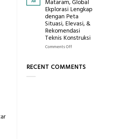
Jul
Mataram, Global
Mendapatkan
Ekplorasi Lengkap
Posisi
dengan Peta
Geodetic
Surveyor
Situasi, Elevasi, &
di
Rekomendasi
Industri
Teknis Konstruksi
Migas
on
Comments Off
di
Jasa
2026?,
Ukur
Berikut
RECENT COMMENTS
Tanah
Kualifikasi
Mataram,
yang
Global
Dicari
Ekplorasi
Perusahaan
Lengkap
dengan
Peta
Situasi,
tar
Elevasi,
&
Rekomendasi