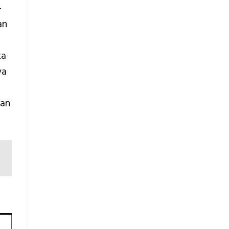
-
an
ka
ya
uan