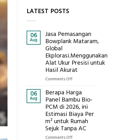
LATEST POSTS
Jasa Pemasangan
06
Aug
Bowplank Mataram,
Global
Ekplorasi.Menggunakan
Alat Ukur Presisi untuk
Hasil Akurat
on
Comments Off
Jasa
Berapa Harga
Pemasangan
06
Aug
Panel Bambu Bio-
Bowplank
PCM di 2026, ini
Mataram,
Estimasi Biaya Per
Global
Ekplorasi.Menggunakan
m² untuk Rumah
Alat
Sejuk Tanpa AC
Ukur
on
Comments Off