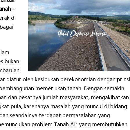
 untuk
anah
–
rak di
rbagai
alam
esibukan
embaruan
r diatur oleh kesibukan perekonomian dengan prins
as pembangunan memerlukan tanah. Dengan semakin
an dan pesatnya jumlah masyarakat, mengakibatkan
gkat pula, karenanya masalah yang muncul di bidang
 dan seandainya terdapat permasalahan yang
memunculkan problem Tanah Air yang membutuhkan