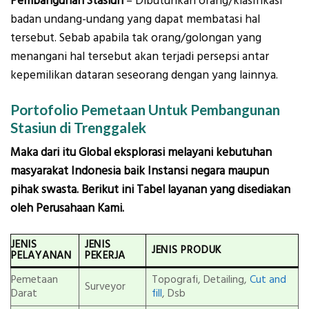
Pembangunan Stasiun
– Dibutuhkan orang/klasifikasi
badan undang-undang yang dapat membatasi hal
tersebut. Sebab apabila tak orang/golongan yang
menangani hal tersebut akan terjadi persepsi antar
kepemilikan dataran seseorang dengan yang lainnya.
Portofolio Pemetaan Untuk Pembangunan
Stasiun di Trenggalek
Maka dari itu Global eksplorasi melayani kebutuhan
masyarakat Indonesia baik Instansi negara maupun
pihak swasta. Berikut ini Tabel layanan yang disediakan
oleh Perusahaan Kami.
JENIS
JENIS
JENIS PRODUK
PELAYANAN
PEKERJA
Pemetaan
Topografi, Detailing,
Cut and
Surveyor
Darat
fill
, Dsb