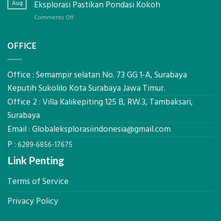
Produktivitas
Aug
Eksplorasi Pastikan Pondasi Kokoh
Dengan
Alat
Global
on
Comments Off
Berat
Eksplorasi
Jasa
untuk
Sondir
AHSP
OFFICE
Tanah
Tambang
Mataram,
Galian
Digital
C
Global
Office : Semampir selatan No. 73 GG 1-A, Surabaya
Eksplorasi
Keputih Sukolilo Kota Surabaya Jawa Timur.
Pastikan
Office 2 : Villa Kalikepiting 125 B, RW.3, Tambaksari,
Pondasi
Kokoh
Surabaya
Email :
Globaleksplorasiindonesia@gmail.com
P :
6289-6856-17675
Link Penting
Terms of Service
Privacy Policy