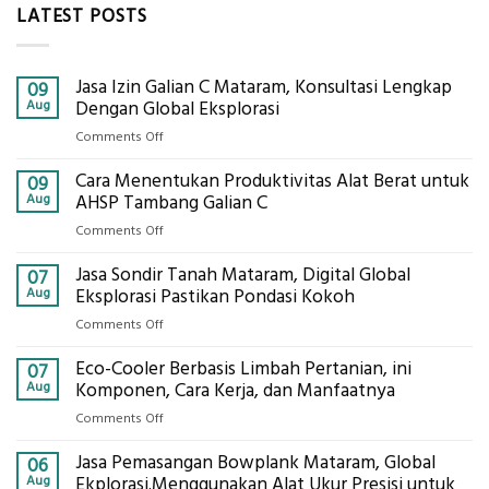
LATEST POSTS
Jasa Izin Galian C Mataram, Konsultasi Lengkap
09
Aug
Dengan Global Eksplorasi
on
Comments Off
Jasa
Cara Menentukan Produktivitas Alat Berat untuk
Izin
09
Galian
Aug
AHSP Tambang Galian C
C
on
Comments Off
Mataram,
Cara
Konsultasi
Jasa Sondir Tanah Mataram, Digital Global
Menentukan
07
Lengkap
Produktivitas
Aug
Eksplorasi Pastikan Pondasi Kokoh
Dengan
Alat
Global
on
Comments Off
Berat
Eksplorasi
Jasa
untuk
Eco-Cooler Berbasis Limbah Pertanian, ini
Sondir
07
AHSP
Tanah
Aug
Komponen, Cara Kerja, dan Manfaatnya
Tambang
Mataram,
Galian
on
Comments Off
Digital
C
Eco-
Global
Jasa Pemasangan Bowplank Mataram, Global
Cooler
06
Eksplorasi
Berbasis
Aug
Ekplorasi.Menggunakan Alat Ukur Presisi untuk