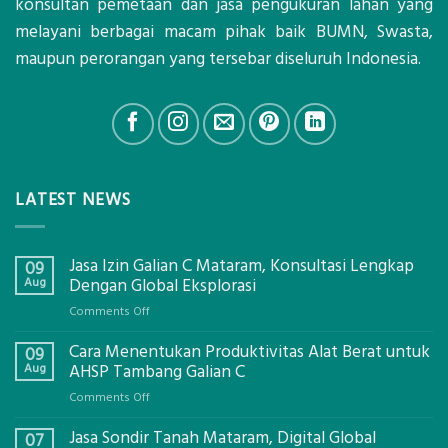
konsultan pemetaan dan jasa pengukuran lahan yang
melayani berbagai macam pihak baik BUMN, Swasta,
maupun perorangan yang tersebar diseluruh Indonesia.
LATEST NEWS
Jasa Izin Galian C Mataram, Konsultasi Lengkap
09
Aug
Dengan Global Eksplorasi
on
Comments Off
Jasa
Cara Menentukan Produktivitas Alat Berat untuk
Izin
09
Galian
Aug
AHSP Tambang Galian C
C
on
Comments Off
Mataram,
Cara
Konsultasi
Jasa Sondir Tanah Mataram, Digital Global
Menentukan
07
Lengkap