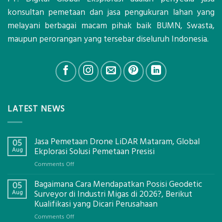
konsultan pemetaan dan jasa pengukuran lahan yang
melayani berbagai macam pihak baik BUMN, Swasta,
maupun perorangan yang tersebar diseluruh Indonesia.
LATEST NEWS
Jasa Pemetaan Drone LiDAR Mataram, Global
05
Aug
Ekplorasi Solusi Pemetaan Presisi
on
Comments Off
Jasa
Bagaimana Cara Mendapatkan Posisi Geodetic
Pemetaan
05
Drone
Aug
Surveyor di Industri Migas di 2026?, Berikut
LiDAR
Kualifikasi yang Dicari Perusahaan
Mataram,
on
Comments Off
Global