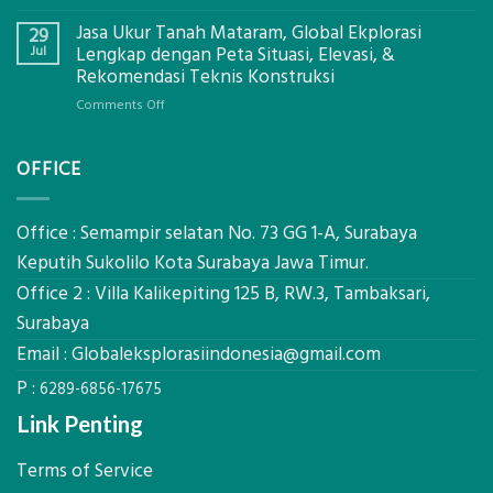
Bagaimana
Ekplorasi
Jasa Ukur Tanah Mataram, Global Ekplorasi
Cara
29
Solusi
Mendapatkan
Jul
Lengkap dengan Peta Situasi, Elevasi, &
Pemetaan
Posisi
Rekomendasi Teknis Konstruksi
Presisi
Geodetic
on
Comments Off
Surveyor
Jasa
di
Ukur
Industri
OFFICE
Tanah
Migas
Mataram,
di
Global
2026?,
Ekplorasi
Office : Semampir selatan No. 73 GG 1-A, Surabaya
Berikut
Lengkap
Kualifikasi
Keputih Sukolilo Kota Surabaya Jawa Timur.
dengan
yang
Office 2 : Villa Kalikepiting 125 B, RW.3, Tambaksari,
Peta
Dicari
Situasi,
Surabaya
Perusahaan
Elevasi,
Email :
Globaleksplorasiindonesia@gmail.com
&
Rekomendasi
P :
6289-6856-17675
Teknis
Konstruksi
Link Penting
Terms of Service