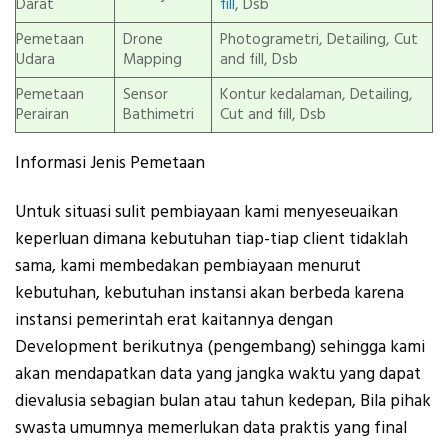
Darat
fill
, Dsb
Pemetaan
Drone
Photogrametri, Detailing, Cut
Udara
Mapping
and fill, Dsb
Pemetaan
Sensor
Kontur kedalaman, Detailing,
Perairan
Bathimetri
Cut and fill, Dsb
Informasi Jenis Pemetaan
Untuk situasi sulit pembiayaan kami menyeseuaikan
keperluan dimana kebutuhan tiap-tiap client tidaklah
sama, kami membedakan pembiayaan menurut
kebutuhan, kebutuhan instansi akan berbeda karena
instansi pemerintah erat kaitannya dengan
Development berikutnya (pengembang) sehingga kami
akan mendapatkan data yang jangka waktu yang dapat
dievalusia sebagian bulan atau tahun kedepan, Bila pihak
swasta umumnya memerlukan data praktis yang final