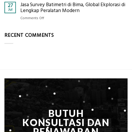
Ekplorasi
Berikut
Jasa Survey Batimetri di Bima, Global Ekplorasi di
Standar
27
Lengkap
Kualifikasi
Harga
Jul
Lengkap Peralatan Modern
dengan
yang
Galian
Peta
on
Comments Off
Dicari
Tanah
Situasi,
Jasa
Perusahaan
per
Elevasi,
Survey
m³
RECENT COMMENTS
&
Batimetri
dalam
Rekomendasi
di
ASB,
Teknis
Bima,
ini
Konstruksi
Global
Rinciannya
Ekplorasi
Berdasarkan
di
Kedalaman
Lengkap
Peralatan
Modern
BUTUH
KONSULTASI DAN
PENAWARAN