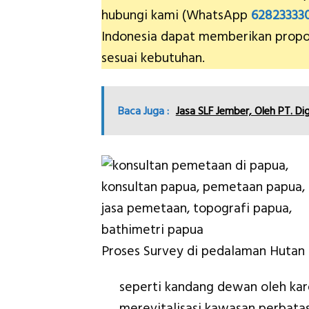
hubungi kami (WhatsApp
62823333
Indonesia dapat memberikan propo
sesuai kebutuhan.
Baca Juga :
Jasa SLF Jember, Oleh PT. Dig
Proses Survey di pedalaman Hutan
seperti kandang dewan oleh kare
merevitalisasi kawasan perbatas