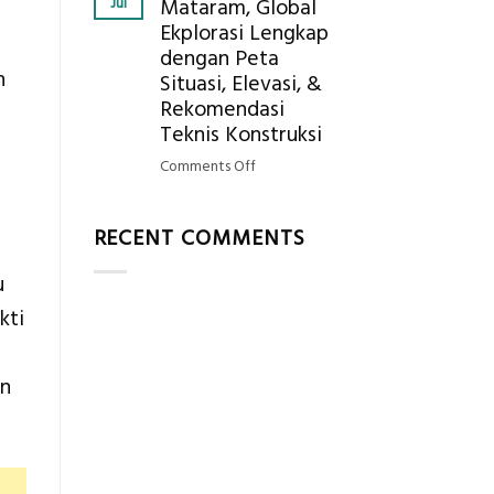
Jul
Mataram, Global
Mendapatkan
Ekplorasi Lengkap
Posisi
dengan Peta
Geodetic
n
Surveyor
Situasi, Elevasi, &
di
Rekomendasi
Industri
Teknis Konstruksi
Migas
on
Comments Off
di
Jasa
2026?,
Ukur
Berikut
RECENT COMMENTS
Tanah
Kualifikasi
Mataram,
yang
u
Global
Dicari
Ekplorasi
kti
Perusahaan
Lengkap
dengan
Peta
en
Situasi,
Elevasi,
&
Rekomendasi