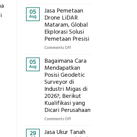
Presisi
Berapa
ma
untuk
Jasa Pemetaan
Harga
05
Hasil
i
Aug
Drone LiDAR
Panel
Akurat
Mataram, Global
Bambu
Ekplorasi Solusi
Bio-
PCM
Pemetaan Presisi
di
on
Comments Off
2026,
Jasa
ini
Bagaimana Cara
Pemetaan
05
Estimasi
Aug
Mendapatkan
Drone
Biaya
Posisi Geodetic
LiDAR
Per
Surveyor di
Mataram,
m²
Global
Industri Migas di
untuk
Ekplorasi
2026?, Berikut
Rumah
Solusi
Kualifikasi yang
Sejuk
Pemetaan
Dicari Perusahaan
Tanpa
Presisi
AC
on
Comments Off
Bagaimana
Jasa Ukur Tanah
Cara
29