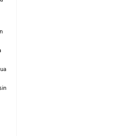
un
a
pua
sin