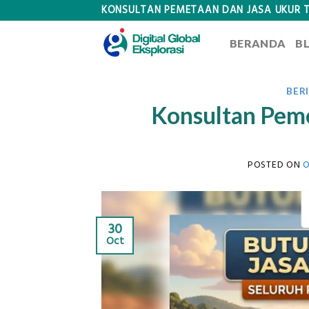
Skip
KONSULTAN PEMETAAN DAN JASA UKUR 
to
BERANDA
B
content
BER
Konsultan Peme
POSTED ON
O
30
Oct