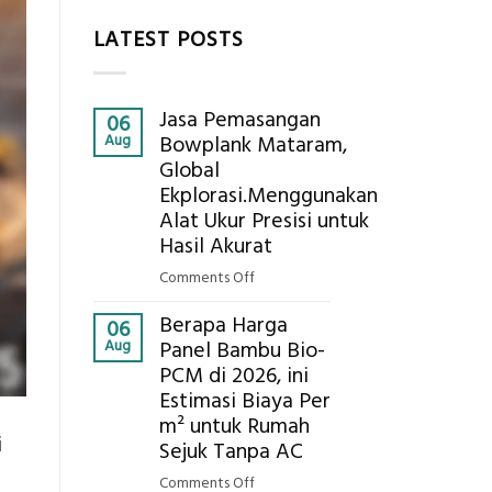
LATEST POSTS
Jasa Pemasangan
06
Aug
Bowplank Mataram,
Global
Ekplorasi.Menggunakan
Alat Ukur Presisi untuk
Hasil Akurat
on
Comments Off
Jasa
Berapa Harga
Pemasangan
06
Aug
Panel Bambu Bio-
Bowplank
PCM di 2026, ini
Mataram,
Estimasi Biaya Per
Global
Ekplorasi.Menggunakan
m² untuk Rumah
i
Alat
Sejuk Tanpa AC
Ukur
on
Comments Off