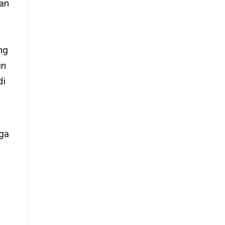
an
ng
in
di
ga