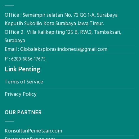
Mataram,
dan
Global
Manfaatnya
Ekplorasi.Menggunakan
Office : Semampir selatan No. 73 GG 1-A, Surabaya
Alat
Keputih Sukolilo Kota Surabaya Jawa Timur.
Ukur
Office 2 : Villa Kalikepiting 125 B, RW.3, Tambaksari,
Presisi
untuk
Surabaya
Hasil
Email :
Globaleksplorasiindonesia@gmail.com
Akurat
P :
6289-6856-17675
Link Penting
Terms of Service
Privacy Policy
OUR PARTNER
KonsultanPemetaan.com