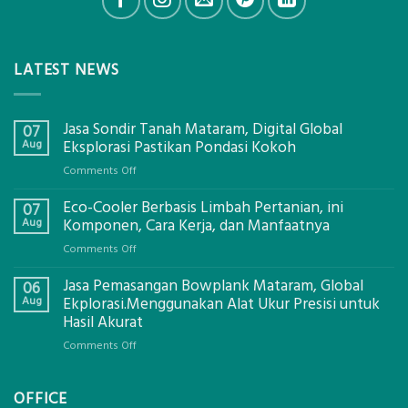
LATEST NEWS
Jasa Sondir Tanah Mataram, Digital Global
07
Aug
Eksplorasi Pastikan Pondasi Kokoh
on
Comments Off
Jasa
Eco-Cooler Berbasis Limbah Pertanian, ini
Sondir
07
Tanah
Aug
Komponen, Cara Kerja, dan Manfaatnya
Mataram,
on
Comments Off
Digital
Eco-
Global
Jasa Pemasangan Bowplank Mataram, Global
Cooler
06
Eksplorasi
Berbasis
Aug
Ekplorasi.Menggunakan Alat Ukur Presisi untuk
Pastikan
Limbah
Hasil Akurat
Pondasi
Pertanian,
Kokoh
on
Comments Off
ini
Jasa
Komponen,
Pemasangan
Cara
OFFICE
Bowplank
Kerja,