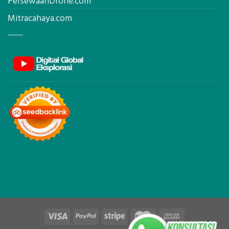
PersewaanDrone.com
Mitracahaya.com