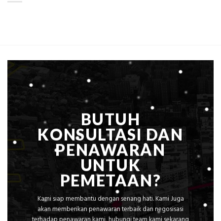
ini
Mataram,
Estimasi
Global
Biaya
Ekplorasi
Per
Solusi
m²
Pemetaan
untuk
Presisi
Rumah
Sejuk
Tanpa
AC
BUTUH
KONSULTASI DAN
PENAWARAN
UNTUK
PEMETAAN?
Kami siap membantu dengan senang hati. Kami Juga
akan memberikan penawaran terbaik dan negosisasi
terhadap penawaran kami, hubungi team kami sekarang