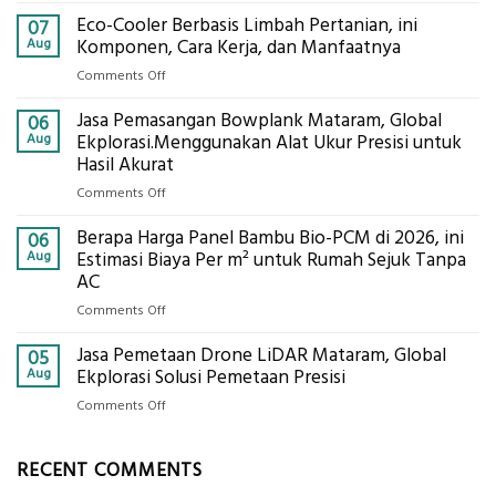
Jasa
Eco-Cooler Berbasis Limbah Pertanian, ini
Sondir
07
Tanah
Aug
Komponen, Cara Kerja, dan Manfaatnya
Mataram,
on
Comments Off
Digital
Eco-
Global
Jasa Pemasangan Bowplank Mataram, Global
Cooler
06
Eksplorasi
Berbasis
Aug
Ekplorasi.Menggunakan Alat Ukur Presisi untuk
Pastikan
Limbah
Hasil Akurat
Pondasi
Pertanian,
Kokoh
on
Comments Off
ini
Jasa
Komponen,
Berapa Harga Panel Bambu Bio-PCM di 2026, ini
Pemasangan
06
Cara
Bowplank
Aug
Estimasi Biaya Per m² untuk Rumah Sejuk Tanpa
Kerja,
Mataram,
AC
dan
Global
Manfaatnya
on
Comments Off
Ekplorasi.Menggunakan
Berapa
Alat
Jasa Pemetaan Drone LiDAR Mataram, Global
Harga
05
Ukur
Panel
Aug
Ekplorasi Solusi Pemetaan Presisi
Presisi
Bambu
untuk
on
Comments Off
Bio-
Hasil
Jasa
PCM
Akurat
Pemetaan
di
RECENT COMMENTS
Drone
2026,
LiDAR