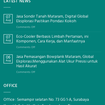
LATEST NEWS
Jasa Sondir Tanah Mataram, Digital Global
07
Aug
Eksplorasi Pastikan Pondasi Kokoh
on
Comments Off
Jasa
Eco-Cooler Berbasis Limbah Pertanian, ini
Sondir
07
Tanah
Aug
Komponen, Cara Kerja, dan Manfaatnya
Mataram,
on
Comments Off
Digital
Eco-
Global
Jasa Pemasangan Bowplank Mataram, Global
Cooler
06
Eksplorasi
Berbasis
Aug
Ekplorasi.Menggunakan Alat Ukur Presisi untuk
Pastikan
Limbah
Hasil Akurat
Pondasi
Pertanian,
Kokoh
on
Comments Off
ini
Jasa
Komponen,
Pemasangan
Cara
OFFICE
Bowplank
Kerja,
Mataram,
dan
Global
Manfaatnya
Ekplorasi.Menggunakan
Office : Semampir selatan No. 73 GG 1-A, Surabaya
Alat