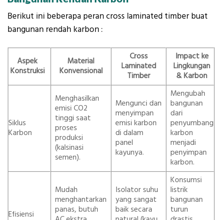
Berikut ini beberapa peran cross laminated timber buat
bangunan rendah karbon :
Cross
Impact ke
Aspek
Material
Laminated
Lingkungan
Konstruksi
Konvensional
Timber
& Karbon
Mengubah
Menghasilkan
Mengunci dan
bangunan
emisi CO2
menyimpan
dari
tinggi saat
Siklus
emisi karbon
penyumbang
proses
Karbon
di dalam
karbon
produksi
panel
menjadi
(kalsinasi
kayunya.
penyimpan
semen).
karbon.
Konsumsi
Mudah
Isolator suhu
listrik
menghantarkan
yang sangat
bangunan
panas, butuh
baik secara
turun
Efisiensi
AC ekstra
natural (kayu
drastis,