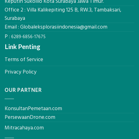
Keputih Sukolilo Kota Surabaya Jawa Timur.
Ukur
Office 2 : Villa Kalikepiting 125 B, RW.3, Tambaksari,
Presisi
untuk
Surabaya
Hasil
Email :
Globaleksplorasiindonesia@gmail.com
Akurat
P :
6289-6856-17675
Link Penting
Terms of Service
Privacy Policy
OUR PARTNER
KonsultanPemetaan.com
PersewaanDrone.com
Mitracahaya.com