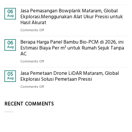
Digital
Eco-
Global
Jasa Pemasangan Bowplank Mataram, Global
Cooler
06
Eksplorasi
Berbasis
Aug
Ekplorasi.Menggunakan Alat Ukur Presisi untuk
Pastikan
Limbah
Hasil Akurat
Pondasi
Pertanian,
Kokoh
on
Comments Off
ini
Jasa
Komponen,
Berapa Harga Panel Bambu Bio-PCM di 2026, ini
Pemasangan
06
Cara
Bowplank
Aug
Estimasi Biaya Per m² untuk Rumah Sejuk Tanpa
Kerja,
Mataram,
AC
dan
Global
Manfaatnya
on
Comments Off
Ekplorasi.Menggunakan
Berapa
Alat
Jasa Pemetaan Drone LiDAR Mataram, Global
Harga
05
Ukur
Panel
Aug
Ekplorasi Solusi Pemetaan Presisi
Presisi
Bambu
untuk
on
Comments Off
Bio-
Hasil
Jasa
PCM
Akurat
Pemetaan
di
RECENT COMMENTS
Drone
2026,
LiDAR
ini
Mataram,
Estimasi
Global
Biaya
Ekplorasi
Per
Solusi