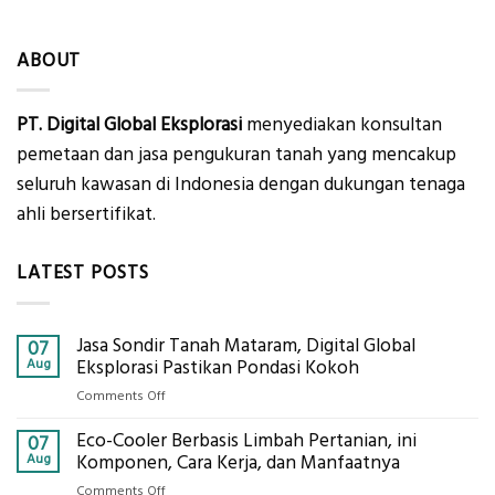
ABOUT
PT. Digital Global Eksplorasi
menyediakan konsultan
pemetaan dan jasa pengukuran tanah yang mencakup
seluruh kawasan di Indonesia dengan dukungan tenaga
ahli bersertifikat.
LATEST POSTS
Jasa Sondir Tanah Mataram, Digital Global
07
Aug
Eksplorasi Pastikan Pondasi Kokoh
on
Comments Off
Jasa
Eco-Cooler Berbasis Limbah Pertanian, ini
Sondir
07
Tanah
Aug
Komponen, Cara Kerja, dan Manfaatnya
Mataram,
on
Comments Off