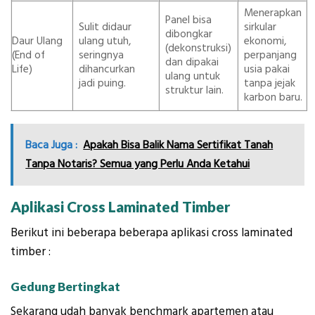
Menerapkan
Panel bisa
Sulit didaur
sirkular
dibongkar
Daur Ulang
ulang utuh,
ekonomi,
(dekonstruksi)
(End of
seringnya
perpanjang
dan dipakai
Life)
dihancurkan
usia pakai
ulang untuk
jadi puing.
tanpa jejak
struktur lain.
karbon baru.
Baca Juga :
Apakah Bisa Balik Nama Sertifikat Tanah
Tanpa Notaris? Semua yang Perlu Anda Ketahui
Aplikasi Cross Laminated Timber
Berikut ini beberapa beberapa aplikasi cross laminated
timber :
Gedung Bertingkat
Sekarang udah banyak benchmark apartemen atau