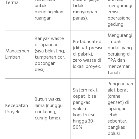
Termal
untuk
tidak
mengurangi
mendinginkan
menyimpan
emisi
ruangan.
panas).
operasional
gedung.
Mengurangi
Banyak waste
Prefabricated
limbah
di lapangan
(dibuat presisi
padat yang
Manajemen
(sisa bekisting,
di pabrik),
berujung di
Limbah
tumpahan cor,
zero waste di
TPA dan
potongan
lokasi proyek.
mencemari
besi).
tanah.
Penggunaan
Sistem rakit
alat berat
cepat, bisa
(crane,
Butuh waktu
pangkas
genset) di
Kecepatan
lama (nunggu
waktu
lapangan
Proyek
cor kering,
konstruksi
lebih
curing time).
hingga 30-
sebentar,
50%.
pangkas
polusi.