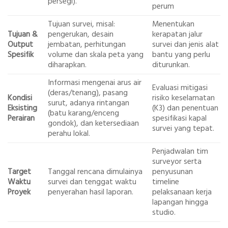
persegi).
perum
Tujuan survei, misal:
Menentukan
Tujuan &
pengerukan, desain
kerapatan jalur
Output
jembatan, perhitungan
survei dan jenis alat
Spesifik
volume dan skala peta yang
bantu yang perlu
diharapkan.
diturunkan.
Informasi mengenai arus air
Evaluasi mitigasi
(deras/tenang), pasang
Kondisi
risiko keselamatan
surut, adanya rintangan
Eksisting
(K3) dan penentuan
(batu karang/enceng
Perairan
spesifikasi kapal
gondok), dan ketersediaan
survei yang tepat.
perahu lokal.
Penjadwalan tim
surveyor serta
Target
Tanggal rencana dimulainya
penyusunan
Waktu
survei dan tenggat waktu
timeline
Proyek
penyerahan hasil laporan.
pelaksanaan kerja
lapangan hingga
studio.