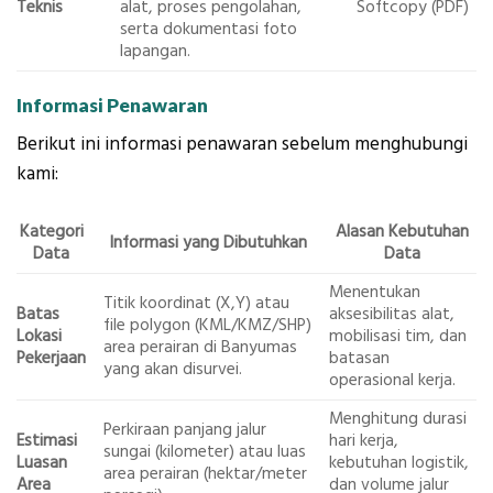
Teknis
alat, proses pengolahan,
Softcopy (PDF)
serta dokumentasi foto
lapangan.
Informasi Penawaran
Berikut ini informasi penawaran sebelum menghubungi
kami:
Kategori
Alasan Kebutuhan
Informasi yang Dibutuhkan
Data
Data
Menentukan
Titik koordinat (X,Y) atau
Batas
aksesibilitas alat,
file polygon (KML/KMZ/SHP)
Lokasi
mobilisasi tim, dan
area perairan di Banyumas
Pekerjaan
batasan
yang akan disurvei.
operasional kerja.
Menghitung durasi
Perkiraan panjang jalur
Estimasi
hari kerja,
sungai (kilometer) atau luas
Luasan
kebutuhan logistik,
area perairan (hektar/meter
Area
dan volume jalur