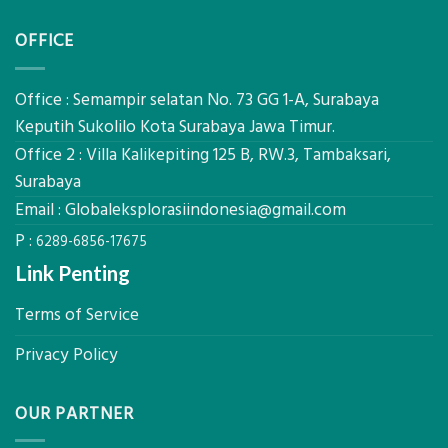
Jasa
Komponen,
Pemasangan
Cara
OFFICE
Bowplank
Kerja,
Mataram,
dan
Global
Manfaatnya
Ekplorasi.Menggunakan
Office : Semampir selatan No. 73 GG 1-A, Surabaya
Alat
Keputih Sukolilo Kota Surabaya Jawa Timur.
Ukur
Office 2 : Villa Kalikepiting 125 B, RW.3, Tambaksari,
Presisi
untuk
Surabaya
Hasil
Email :
Globaleksplorasiindonesia@gmail.com
Akurat
P :
6289-6856-17675
Link Penting
Terms of Service
Privacy Policy
OUR PARTNER