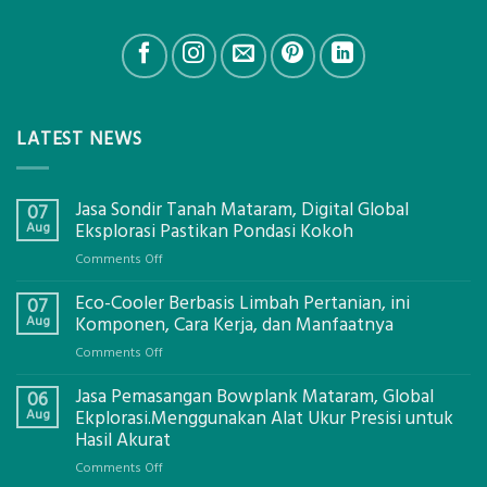
LATEST NEWS
Jasa Sondir Tanah Mataram, Digital Global
07
Aug
Eksplorasi Pastikan Pondasi Kokoh
on
Comments Off
Jasa
Eco-Cooler Berbasis Limbah Pertanian, ini
Sondir
07
Tanah
Aug
Komponen, Cara Kerja, dan Manfaatnya
Mataram,
on
Comments Off
Digital
Eco-
Global
Jasa Pemasangan Bowplank Mataram, Global
Cooler
06
Eksplorasi
Berbasis
Aug
Ekplorasi.Menggunakan Alat Ukur Presisi untuk
Pastikan
Limbah
Hasil Akurat
Pondasi
Pertanian,
Kokoh
on
Comments Off
ini