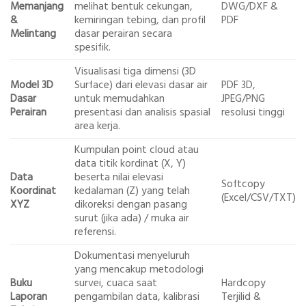
Memanjang
melihat bentuk cekungan,
DWG/DXF &
&
kemiringan tebing, dan profil
PDF
Melintang
dasar perairan secara
spesifik.
Visualisasi tiga dimensi (3D
Model 3D
Surface) dari elevasi dasar air
PDF 3D,
Dasar
untuk memudahkan
JPEG/PNG
Perairan
presentasi dan analisis spasial
resolusi tinggi
area kerja.
Kumpulan point cloud atau
data titik kordinat (X, Y)
Data
beserta nilai elevasi
Softcopy
Koordinat
kedalaman (Z) yang telah
(Excel/CSV/TXT)
XYZ
dikoreksi dengan pasang
surut (jika ada) / muka air
referensi.
Dokumentasi menyeluruh
yang mencakup metodologi
Buku
survei, cuaca saat
Hardcopy
Laporan
pengambilan data, kalibrasi
Terjilid &