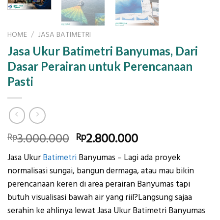
HOME
/
JASA BATIMETRI
Jasa Ukur Batimetri Banyumas, Dari
Dasar Perairan untuk Perencanaan
Pasti
Original
Current
3.000.000
2.800.000
Rp
Rp
price
price
Jasa Ukur
Batimetri
Banyumas – Lagi ada proyek
was:
is:
normalisasi sungai, bangun dermaga, atau mau bikin
Rp3.000.000.
Rp2.800.000.
perencanaan keren di area perairan Banyumas tapi
butuh visualisasi bawah air yang riil?Langsung sajaa
serahin ke ahlinya lewat Jasa Ukur Batimetri Banyumas