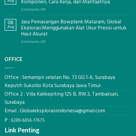
Tanah
Aug
Komponen, Cara Kerja, dan Manfaatnya
Mataram,
on
Comments Off
Digital
Eco-
Global
Jasa Pemasangan Bowplank Mataram, Global
Cooler
06
Eksplorasi
Berbasis
Aug
Ekplorasi.Menggunakan Alat Ukur Presisi untuk
Pastikan
Limbah
Hasil Akurat
Pondasi
Pertanian,
Kokoh
on
Comments Off
ini
Jasa
Komponen,
Pemasangan
Cara
OFFICE
Bowplank
Kerja,
Mataram,
dan
Global
Manfaatnya
Ekplorasi.Menggunakan
Office : Semampir selatan No. 73 GG 1-A, Surabaya
Alat
Keputih Sukolilo Kota Surabaya Jawa Timur.
Ukur
Office 2 : Villa Kalikepiting 125 B, RW.3, Tambaksari,
Presisi
untuk
Surabaya
Hasil
Email :
Globaleksplorasiindonesia@gmail.com
Akurat
P :
6289-6856-17675
Link Penting