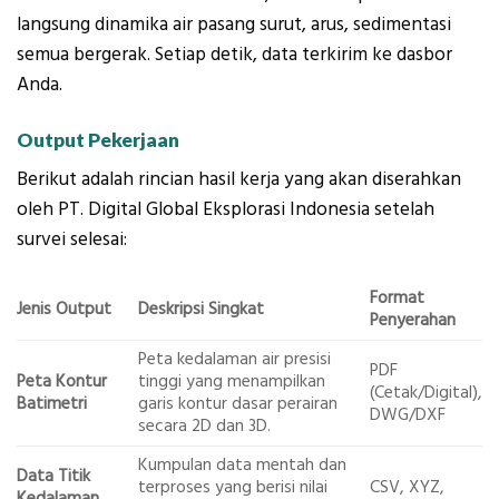
langsung dinamika air pasang surut, arus, sedimentasi
semua bergerak. Setiap detik, data terkirim ke dasbor
Anda.
Output Pekerjaan
Berikut adalah rincian hasil kerja yang akan diserahkan
oleh PT. Digital Global Eksplorasi Indonesia setelah
survei selesai:
Format
Jenis Output
Deskripsi Singkat
Penyerahan
Peta kedalaman air presisi
PDF
Peta Kontur
tinggi yang menampilkan
(Cetak/Digital),
Batimetri
garis kontur dasar perairan
DWG/DXF
secara 2D dan 3D.
Kumpulan data mentah dan
Data Titik
terproses yang berisi nilai
CSV, XYZ,
Kedalaman