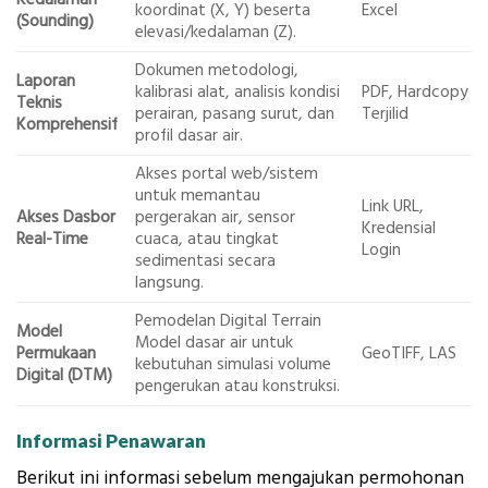
koordinat (X, Y) beserta
Excel
(Sounding)
elevasi/kedalaman (Z).
Dokumen metodologi,
Laporan
kalibrasi alat, analisis kondisi
PDF, Hardcopy
Teknis
perairan, pasang surut, dan
Terjilid
Komprehensif
profil dasar air.
Akses portal web/sistem
untuk memantau
Link URL,
Akses Dasbor
pergerakan air, sensor
Kredensial
Real-Time
cuaca, atau tingkat
Login
sedimentasi secara
langsung.
Pemodelan Digital Terrain
Model
Model dasar air untuk
Permukaan
GeoTIFF, LAS
kebutuhan simulasi volume
Digital (DTM)
pengerukan atau konstruksi.
Informasi Penawaran
Berikut ini informasi sebelum mengajukan permohonan