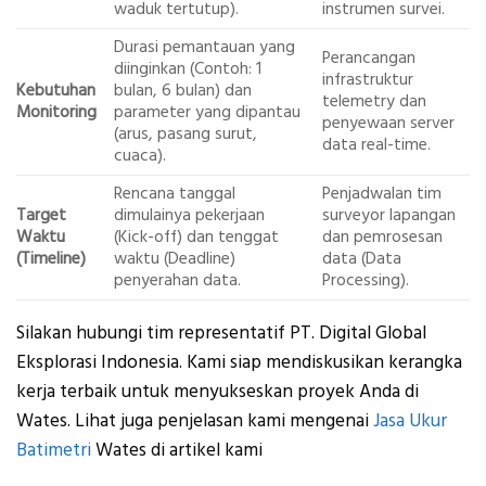
waduk tertutup).
instrumen survei.
Durasi pemantauan yang
Perancangan
diinginkan (Contoh: 1
infrastruktur
Kebutuhan
bulan, 6 bulan) dan
telemetry dan
Monitoring
parameter yang dipantau
penyewaan server
(arus, pasang surut,
data real-time.
cuaca).
Rencana tanggal
Penjadwalan tim
Target
dimulainya pekerjaan
surveyor lapangan
Waktu
(Kick-off) dan tenggat
dan pemrosesan
(Timeline)
waktu (Deadline)
data (Data
penyerahan data.
Processing).
Silakan hubungi tim representatif PT. Digital Global
Eksplorasi Indonesia. Kami siap mendiskusikan kerangka
kerja terbaik untuk menyukseskan proyek Anda di
Wates. Lihat juga penjelasan kami mengenai
Jasa Ukur
Batimetri
Wates di artikel kami