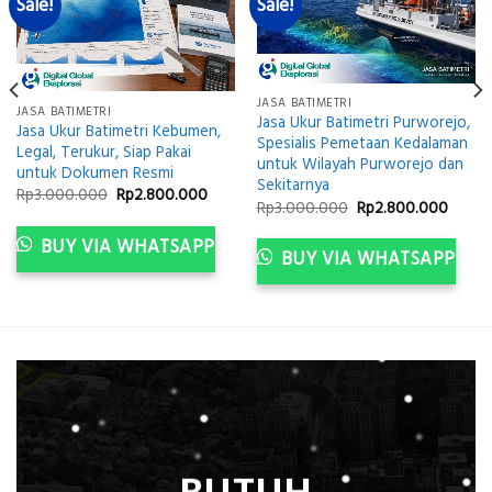
Sale!
Sale!
JASA BATIMETRI
JASA BATIMETRI
Jasa Ukur Batimetri Purworejo,
Jasa Ukur Batimetri Kebumen,
Spesialis Pemetaan Kedalaman
Legal, Terukur, Siap Pakai
untuk Wilayah Purworejo dan
untuk Dokumen Resmi
Sekitarnya
Original
Current
Rp
3.000.000
Rp
2.800.000
Original
Curre
ent
Rp
3.000.000
Rp
2.800.000
price
price
price
price
e
was:
is:
was:
is:
Rp3.000.000.
Rp2.800.000.
BUY VIA WHATSAPP
Rp3.000.000.
Rp2.8
800.000.
BUY VIA WHATSAPP
BUTUH