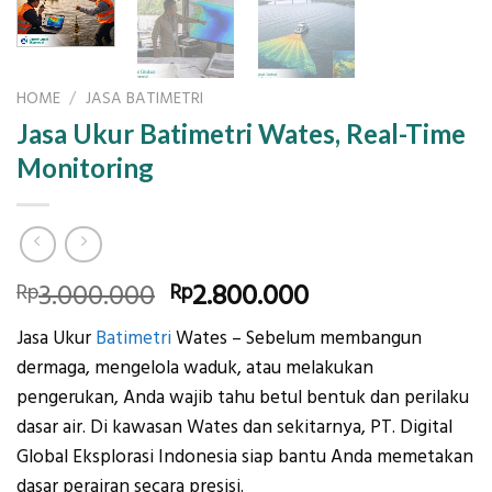
HOME
/
JASA BATIMETRI
Jasa Ukur Batimetri Wates, Real-Time
Monitoring
Original
Current
3.000.000
2.800.000
Rp
Rp
price
price
Jasa Ukur
Batimetri
Wates –
Sebelum membangun
was:
is:
dermaga, mengelola waduk, atau melakukan
Rp3.000.000.
Rp2.800.000.
pengerukan, Anda wajib tahu betul bentuk dan perilaku
dasar air.
Di kawasan Wates dan sekitarnya, PT. Digital
Global Eksplorasi Indonesia siap bantu Anda memetakan
dasar perairan secara presisi.