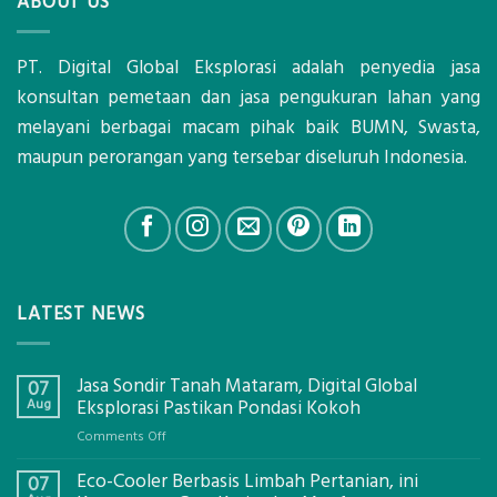
ABOUT US
PT. Digital Global Eksplorasi adalah penyedia jasa
konsultan pemetaan dan jasa pengukuran lahan yang
melayani berbagai macam pihak baik BUMN, Swasta,
maupun perorangan yang tersebar diseluruh Indonesia.
LATEST NEWS
Jasa Sondir Tanah Mataram, Digital Global
07
Aug
Eksplorasi Pastikan Pondasi Kokoh
on
Comments Off
Jasa
Eco-Cooler Berbasis Limbah Pertanian, ini
Sondir
07