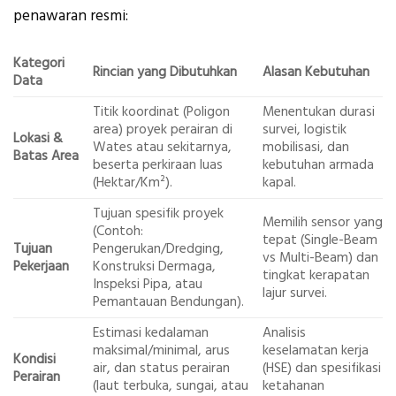
penawaran resmi:
Kategori
Rincian yang Dibutuhkan
Alasan Kebutuhan
Data
Titik koordinat (Poligon
Menentukan durasi
area) proyek perairan di
survei, logistik
Lokasi &
Wates atau sekitarnya,
mobilisasi, dan
Batas Area
beserta perkiraan luas
kebutuhan armada
(Hektar/Km²).
kapal.
Tujuan spesifik proyek
Memilih sensor yang
(Contoh:
tepat (Single-Beam
Tujuan
Pengerukan/Dredging,
vs Multi-Beam) dan
Pekerjaan
Konstruksi Dermaga,
tingkat kerapatan
Inspeksi Pipa, atau
lajur survei.
Pemantauan Bendungan).
Estimasi kedalaman
Analisis
maksimal/minimal, arus
keselamatan kerja
Kondisi
air, dan status perairan
(HSE) dan spesifikasi
Perairan
(laut terbuka, sungai, atau
ketahanan