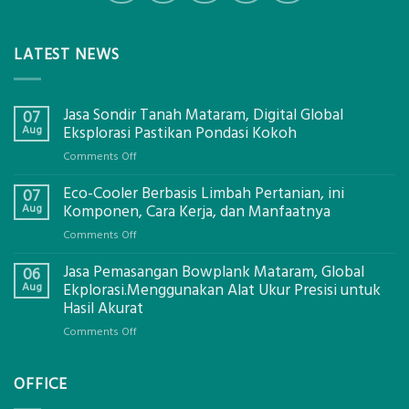
LATEST NEWS
Jasa Sondir Tanah Mataram, Digital Global
07
Aug
Eksplorasi Pastikan Pondasi Kokoh
on
Comments Off
Jasa
Eco-Cooler Berbasis Limbah Pertanian, ini
Sondir
07
Tanah
Aug
Komponen, Cara Kerja, dan Manfaatnya
Mataram,
on
Comments Off
Digital
Eco-
Global
Jasa Pemasangan Bowplank Mataram, Global
Cooler
06
Eksplorasi
Berbasis
Aug
Ekplorasi.Menggunakan Alat Ukur Presisi untuk
Pastikan
Limbah
Hasil Akurat
Pondasi
Pertanian,
Kokoh
on
Comments Off
ini
Jasa
Komponen,
Pemasangan
Cara
OFFICE
Bowplank
Kerja,
Mataram,
dan