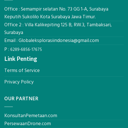
Global
Manfaatnya
Ekplorasi.Menggunakan
Office : Semampir selatan No. 73 GG 1-A, Surabaya
Alat
Keputih Sukolilo Kota Surabaya Jawa Timur.
Ukur
Office 2 : Villa Kalikepiting 125 B, RW.3, Tambaksari,
Presisi
untuk
Surabaya
Hasil
Email :
Globaleksplorasiindonesia@gmail.com
Akurat
P :
6289-6856-17675
Link Penting
Terms of Service
Privacy Policy
OUR PARTNER
KonsultanPemetaan.com
PersewaanDrone.com