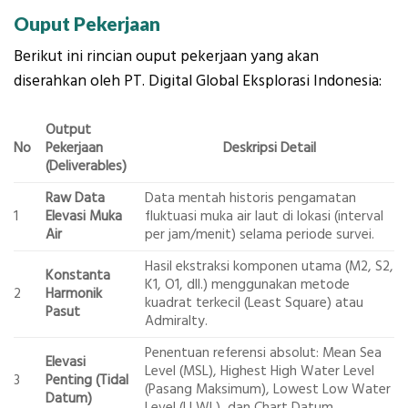
Ouput Pekerjaan
Berikut ini rincian ouput pekerjaan yang akan
diserahkan oleh PT. Digital Global Eksplorasi Indonesia:
Output
No
Pekerjaan
Deskripsi Detail
(Deliverables)
Raw Data
Data mentah historis pengamatan
1
Elevasi Muka
fluktuasi muka air laut di lokasi (interval
Air
per jam/menit) selama periode survei.
Hasil ekstraksi komponen utama (M2, S2,
Konstanta
K1, O1, dll.) menggunakan metode
2
Harmonik
kuadrat terkecil (Least Square) atau
Pasut
Admiralty.
Penentuan referensi absolut: Mean Sea
Elevasi
Level (MSL), Highest High Water Level
3
Penting (Tidal
(Pasang Maksimum), Lowest Low Water
Datum)
Level (LLWL), dan Chart Datum.