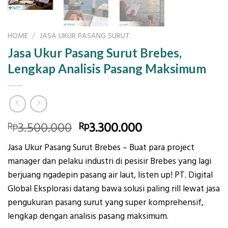
HOME
/
JASA UKUR PASANG SURUT
Jasa Ukur Pasang Surut Brebes,
Lengkap Analisis Pasang Maksimum
Original
Current
3.500.000
3.300.000
Rp
Rp
price
price
Jasa Ukur Pasang Surut Brebes – Buat para project
was:
is:
manager dan pelaku industri di pesisir Brebes yang lagi
Rp3.500.000.
Rp3.300.000.
berjuang ngadepin pasang air laut, listen up! PT. Digital
Global Eksplorasi datang bawa solusi paling rill lewat jasa
pengukuran pasang surut yang super komprehensif,
lengkap dengan analisis pasang maksimum.