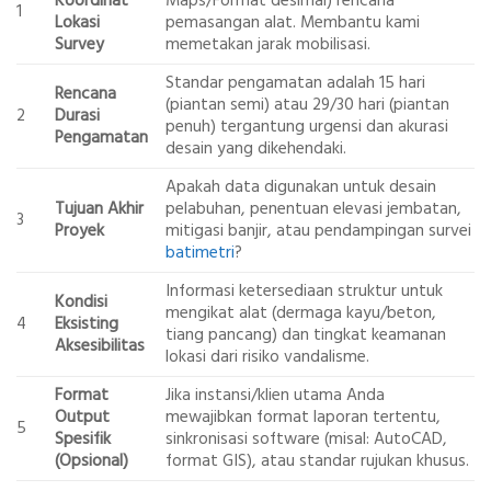
Koordinat
Maps/Format desimal) rencana
1
Lokasi
pemasangan alat. Membantu kami
Survey
memetakan jarak mobilisasi.
Standar pengamatan adalah 15 hari
Rencana
(piantan semi) atau 29/30 hari (piantan
2
Durasi
penuh) tergantung urgensi dan akurasi
Pengamatan
desain yang dikehendaki.
Apakah data digunakan untuk desain
Tujuan Akhir
pelabuhan, penentuan elevasi jembatan,
3
Proyek
mitigasi banjir, atau pendampingan survei
batimetri
?
Informasi ketersediaan struktur untuk
Kondisi
mengikat alat (dermaga kayu/beton,
4
Eksisting
tiang pancang) dan tingkat keamanan
Aksesibilitas
lokasi dari risiko vandalisme.
Format
Jika instansi/klien utama Anda
Output
mewajibkan format laporan tertentu,
5
Spesifik
sinkronisasi software (misal: AutoCAD,
(Opsional)
format GIS), atau standar rujukan khusus.