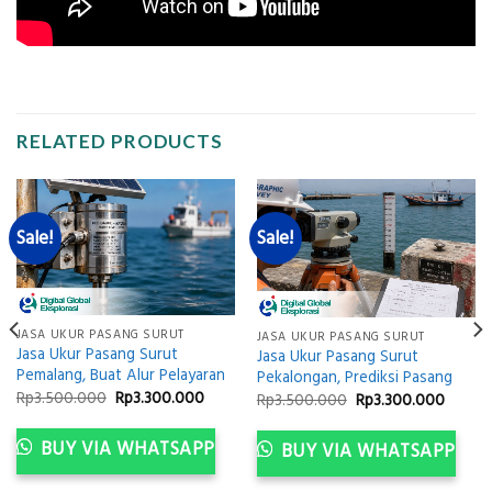
RELATED PRODUCTS
Sale!
Sale!
JASA UKUR PASANG SURUT
JASA UKUR PASANG SURUT
Jasa Ukur Pasang Surut
Jasa Ukur Pasang Surut
Pemalang, Buat Alur Pelayaran
Pekalongan, Prediksi Pasang
Original
Current
Rp
3.500.000
Rp
3.300.000
Original
Curren
ent
Rp
3.500.000
Rp
3.300.000
price
price
price
price
was:
is:
was:
is:
Rp3.500.000.
Rp3.300.000.
Rp3.500.000.
Rp3.30
300.000.
BUY VIA WHATSAPP
BUY VIA WHATSAPP