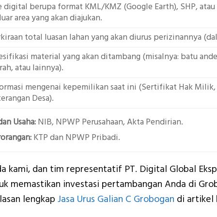
e digital berupa format KML/KMZ (Google Earth), SHP, atau 
luar area yang akan diajukan.
kiraan total luasan lahan yang akan diurus perizinannya (da
sifikasi material yang akan ditambang (misalnya: batu andes
ah, atau lainnya).
ormasi mengenai kepemilikan saat ini (Sertifikat Hak Milik, 
erangan Desa).
dan Usaha:
NIB, NPWP Perusahaan, Akta Pendirian.
rorangan:
KTP dan NPWP Pribadi.
 kami, dan tim representatif PT. Digital Global Eksp
k memastikan investasi pertambangan Anda di Grobo
jlasan lengkap
Jasa Urus Galian C Grobogan
di artikel