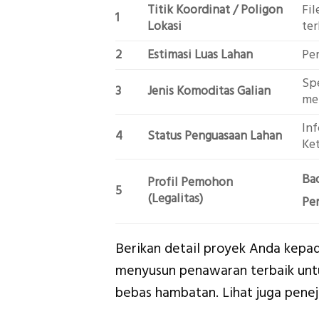
Titik Koordinat / Poligon
Fil
1
Lokasi
ter
2
Estimasi Luas Lahan
Per
Spe
3
Jenis Komoditas Galian
mer
Inf
4
Status Penguasaan Lahan
Ket
Ba
Profil Pemohon
5
(Legalitas)
Pe
Berikan detail proyek Anda kepada
menyusun penawaran terbaik untu
bebas hambatan. Lihat juga pene