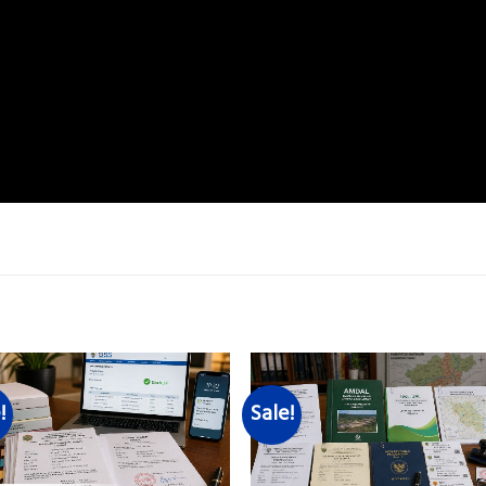
!
Sale!