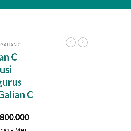
 GALIAN C
ian C
usi
gurus
Galian C
ginal
Current
.800.000
ce
price
ogan – Mau