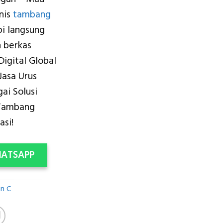
:
is:
snis
tambang
.000.000.
Rp4.800.000.
i langsung
n berkas
Digital Global
Jasa Urus
ai Solusi
 Tambang
asi!
HATSAPP
an C