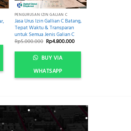
PENGURUSAN IZIN GALIAN C
Jasa Urus Izin Gallian C Batang,
r,
Tepat Waktu & Transparan
untuk Semua Jenis Galian C
urrent
rice
Original
Current
Rp
5.000.000
Rp
4.800.000
:
price
price
p4.800.000.
was:
is:
Rp5.000.000.
Rp4.800.000.
BUY VIA
WHATSAPP