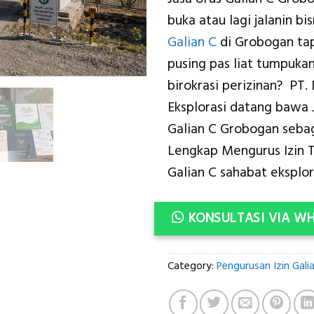
was
buka atau lagi jalanin bi
Rp5
Galian C
di Grobogan tap
pusing pas liat tumpuka
birokrasi perizinan? PT. 
Eksplorasi datang bawa 
Galian C Grobogan sebag
Lengkap Mengurus Izin
Galian C sahabat eksplor
KONSULTASI VIA W
Category:
Pengurusan Izin Gali