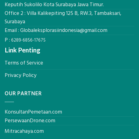
Ekplorasi
Keputih Sukolilo Kota Surabaya Jawa Timur.
Per
Solusi
m²
Office 2 : Villa Kalikepiting 125 B, RW.3, Tambaksari,
Pemetaan
untuk
Presisi
Surabaya
Rumah
Sejuk
Email :
Globaleksplorasiindonesia@gmail.com
Tanpa
P :
AC
6289-6856-17675
Link Penting
Terms of Service
Privacy Policy
OUR PARTNER
KonsultanPemetaan.com
PersewaanDrone.com
Mitracahaya.com