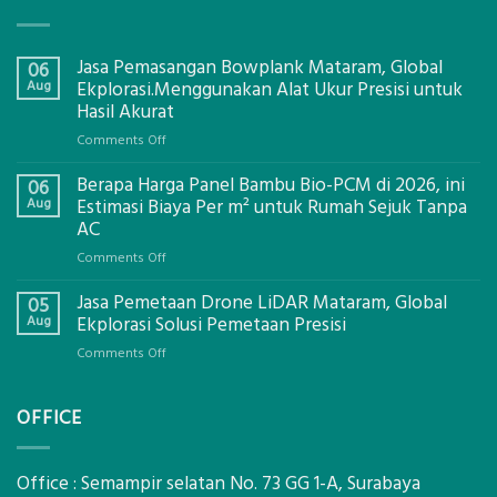
Jasa Pemasangan Bowplank Mataram, Global
06
Aug
Ekplorasi.Menggunakan Alat Ukur Presisi untuk
Hasil Akurat
on
Comments Off
Jasa
Berapa Harga Panel Bambu Bio-PCM di 2026, ini
Pemasangan
06
Bowplank
Aug
Estimasi Biaya Per m² untuk Rumah Sejuk Tanpa
Mataram,
AC
Global
on
Comments Off
Ekplorasi.Menggunakan
Berapa
Alat
Jasa Pemetaan Drone LiDAR Mataram, Global
Harga
05
Ukur
Panel
Aug
Ekplorasi Solusi Pemetaan Presisi
Presisi
Bambu
untuk
on
Comments Off
Bio-
Hasil
Jasa
PCM
Akurat
Pemetaan
di
OFFICE
Drone
2026,
LiDAR
ini
Mataram,
Estimasi
Global
Office : Semampir selatan No. 73 GG 1-A, Surabaya
Biaya