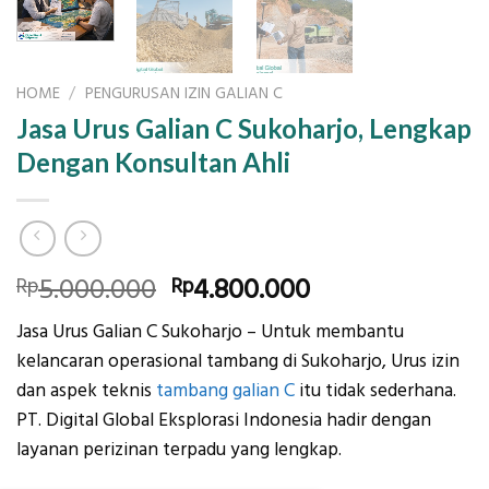
HOME
/
PENGURUSAN IZIN GALIAN C
Jasa Urus Galian C Sukoharjo, Lengkap
Dengan Konsultan Ahli
Original
Current
5.000.000
4.800.000
Rp
Rp
price
price
Jasa Urus Galian C Sukoharjo – Untuk membantu
was:
is:
kelancaran operasional tambang di Sukoharjo, Urus izin
Rp5.000.000.
Rp4.800.000.
dan aspek teknis
tambang galian C
itu tidak sederhana.
PT. Digital Global Eksplorasi Indonesia hadir dengan
layanan perizinan terpadu yang lengkap.