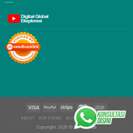
ABOUT
OUR STORES
BLOG
CONTACT
FAQ
Copyright 2026 ©
UX Themes