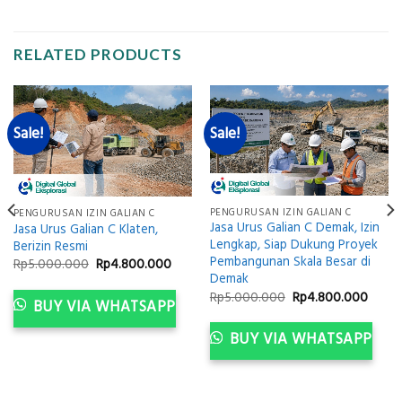
RELATED PRODUCTS
Sale!
Sale!
PENGURUSAN IZIN GALIAN C
PENGURUSAN IZIN GALIAN C
Jasa Urus Galian C Demak, Izin
Jasa Urus Galian C Klaten,
Lengkap, Siap Dukung Proyek
Berizin Resmi
Pembangunan Skala Besar di
Original
Current
Rp
5.000.000
Rp
4.800.000
price
price
Demak
ent
was:
is:
e
Original
Curre
Rp
5.000.000
Rp
4.800.000
Rp5.000.000.
Rp4.800.000.
BUY VIA WHATSAPP
price
price
.800.000.
was:
is:
Rp5.000.000.
Rp4.8
BUY VIA WHATSAPP