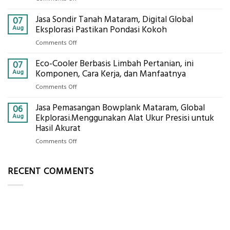
Mataram,
Cara
Konsultasi
Jasa Sondir Tanah Mataram, Digital Global
Menentukan
07
Lengkap
Produktivitas
Aug
Eksplorasi Pastikan Pondasi Kokoh
Dengan
Alat
Global
on
Comments Off
Berat
Eksplorasi
Jasa
untuk
Eco-Cooler Berbasis Limbah Pertanian, ini
Sondir
07
AHSP
Tanah
Aug
Komponen, Cara Kerja, dan Manfaatnya
Tambang
Mataram,
Galian
on
Comments Off
Digital
C
Eco-
Global
Jasa Pemasangan Bowplank Mataram, Global
Cooler
06
Eksplorasi
Berbasis
Aug
Ekplorasi.Menggunakan Alat Ukur Presisi untuk
Pastikan
Limbah
Hasil Akurat
Pondasi
Pertanian,
Kokoh
on
Comments Off
ini
Jasa
Komponen,
Pemasangan
Cara
RECENT COMMENTS
Bowplank
Kerja,
Mataram,
dan
Global
Manfaatnya
Ekplorasi.Menggunakan
Alat
Ukur
Presisi