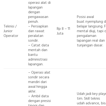
operasi alat di
lapangan
dengan
pengawasan
Posisi awal
penuh.
buat nyemplung 
Teknisi /
– Persiapkan
belajar langsung. F
Rp 8 – 11
Junior
dan rawat
mental diuji, tapi
Juta
Operator
peralatan
pengalaman
sondir.
lapangan real dan
– Catat data
tunjangan dasar.
mentah dan
bantu
administrasi
lapangan.
– Operasi alat
sondir secara
mandiri dari
awal hingga
akhir.
Udah jadi key playe
– Ambil data
tim. Skill teknis
dengan presisi
udah advance, bis
tinggi dan