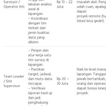
Surveyor /
Rp 13 – 22
masalah alat. Peng
lakukan analisis
Operator Inti
Juta
udah cuan, apalagi
awal di
dapat
lapangan.
proyek remote (t
– Koordinasi
lokasi bisa gede!).
dengan tim
terkait dan
jamin kualitas
data yang
dikirim.
– Pimpin dan
atur kerja satu
tim survey di
lapangan.
– Pastikan
Naik ke level man
target, jadwal,
lapangan. Tanggu
Team Leader
dan mutu data
Rp 20 –
jawab bertambah,
/ Site
tercapai.
30 Juta
orang dan operasi.
Supervisor
– Verifikasi
dapat bonus kiner
laporan hasil uji
proyek.
dan jadi
penghubung