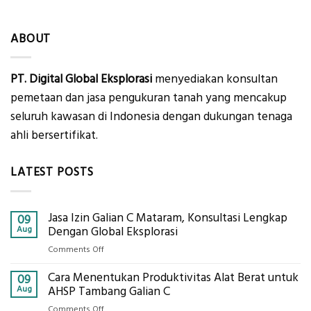
ABOUT
PT. Digital Global Eksplorasi
menyediakan konsultan
pemetaan dan jasa pengukuran tanah yang mencakup
seluruh kawasan di Indonesia dengan dukungan tenaga
ahli bersertifikat.
LATEST POSTS
Jasa Izin Galian C Mataram, Konsultasi Lengkap
09
Aug
Dengan Global Eksplorasi
on
Comments Off
Jasa
Cara Menentukan Produktivitas Alat Berat untuk
Izin
09
Galian
Aug
AHSP Tambang Galian C
C
on
Comments Off