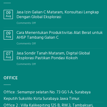
Jasa Izin Galian C Mataram, Konsultasi Lengkap
09
Aug
Dengan Global Eksplorasi
on
Comments Off
Jasa
Cara Menentukan Produktivitas Alat Berat untuk
Izin
09
Galian
Aug
AHSP Tambang Galian C
C
on
Comments Off
Mataram,
Cara
Konsultasi
Jasa Sondir Tanah Mataram, Digital Global
Menentukan
07
Lengkap
Produktivitas
Aug
Eksplorasi Pastikan Pondasi Kokoh
Dengan
Alat
Global
on
Comments Off
Berat
Eksplorasi
Jasa
untuk
Sondir
AHSP
OFFICE
Tanah
Tambang
Mataram,
Galian
Digital
C
Global
Office : Semampir selatan No. 73 GG 1-A, Surabaya
Eksplorasi
Keputih Sukolilo Kota Surabaya Jawa Timur.
Pastikan
Office 2 : Villa Kalikepiting 125 B, RW.3, Tambaksari,
Pondasi