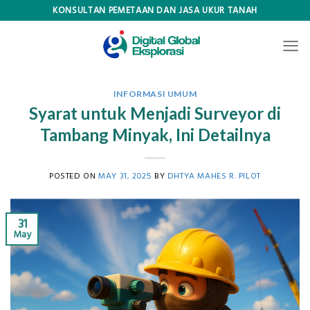
Skip
KONSULTAN PEMETAAN DAN JASA UKUR TANAH
to
content
INFORMASI UMUM
Syarat untuk Menjadi Surveyor di
Tambang Minyak, Ini Detailnya
POSTED ON
MAY 31, 2025
BY
DHTYA MAHES R. PILOT
31
May