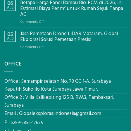
Berapa Harga Panel Bambu Bio-PCM di 2026, ini
Pemasangan
06
Bowplank
Aug
Estimasi Biaya Per m² untuk Rumah Sejuk Tanpa
Mataram,
AC
Global
on
Comments Off
Ekplorasi.Menggunakan
Berapa
Alat
Jasa Pemetaan Drone LiDAR Mataram, Global
Harga
05
Ukur
Panel
Aug
Ekplorasi Solusi Pemetaan Presisi
Presisi
Bambu
untuk
on
Comments Off
Bio-
Hasil
Jasa
PCM
Akurat
Pemetaan
di
OFFICE
Drone
2026,
LiDAR
ini
Mataram,
Estimasi
Global
Office : Semampir selatan No. 73 GG 1-A, Surabaya
Biaya
Ekplorasi
Keputih Sukolilo Kota Surabaya Jawa Timur.
Per
Solusi
m²
Office 2 : Villa Kalikepiting 125 B, RW.3, Tambaksari,
Pemetaan
untuk
Presisi
Surabaya
Rumah
Sejuk
Email :
Globaleksplorasiindonesia@gmail.com
Tanpa
P :
AC
6289-6856-17675