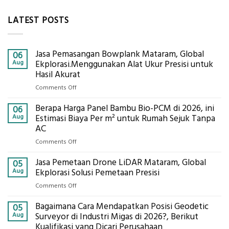
LATEST POSTS
Jasa Pemasangan Bowplank Mataram, Global
06
Aug
Ekplorasi.Menggunakan Alat Ukur Presisi untuk
Hasil Akurat
on
Comments Off
Jasa
Berapa Harga Panel Bambu Bio-PCM di 2026, ini
Pemasangan
06
Bowplank
Aug
Estimasi Biaya Per m² untuk Rumah Sejuk Tanpa
Mataram,
AC
Global
on
Comments Off
Ekplorasi.Menggunakan
Berapa
Alat
Jasa Pemetaan Drone LiDAR Mataram, Global
Harga
05
Ukur
Panel
Aug
Ekplorasi Solusi Pemetaan Presisi
Presisi
Bambu
untuk
on
Comments Off
Bio-
Hasil
Jasa
PCM
Akurat
Bagaimana Cara Mendapatkan Posisi Geodetic
Pemetaan
05
di
Drone
Aug
Surveyor di Industri Migas di 2026?, Berikut
2026,
LiDAR
Kualifikasi yang Dicari Perusahaan
ini