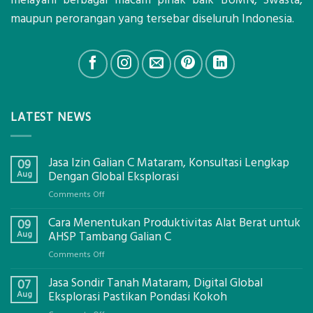
maupun perorangan yang tersebar diseluruh Indonesia.
LATEST NEWS
Jasa Izin Galian C Mataram, Konsultasi Lengkap
09
Aug
Dengan Global Eksplorasi
on
Comments Off
Jasa
Cara Menentukan Produktivitas Alat Berat untuk
Izin
09
Galian
Aug
AHSP Tambang Galian C
C
on
Comments Off
Mataram,
Cara
Konsultasi
Jasa Sondir Tanah Mataram, Digital Global
Menentukan
07
Lengkap
Produktivitas
Aug
Eksplorasi Pastikan Pondasi Kokoh
Dengan
Alat