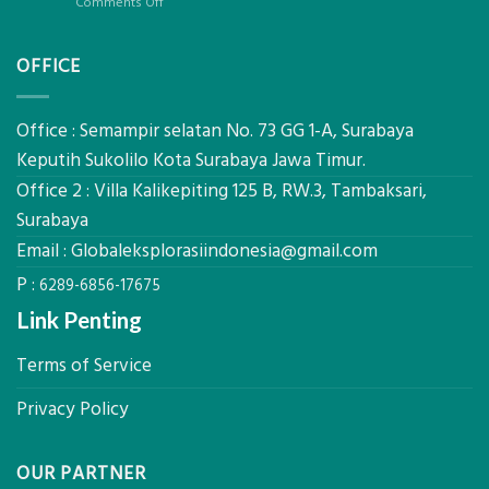
Global
on
Comments Off
Berat
Eksplorasi
Jasa
untuk
Sondir
AHSP
OFFICE
Tanah
Tambang
Mataram,
Galian
Digital
C
Global
Office : Semampir selatan No. 73 GG 1-A, Surabaya
Eksplorasi
Keputih Sukolilo Kota Surabaya Jawa Timur.
Pastikan
Office 2 : Villa Kalikepiting 125 B, RW.3, Tambaksari,
Pondasi
Kokoh
Surabaya
Email :
Globaleksplorasiindonesia@gmail.com
P :
6289-6856-17675
Link Penting
Terms of Service
Privacy Policy
OUR PARTNER