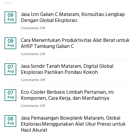
Jasa Izin Galian C Mataram, Konsultasi Lengkap
09
Aug
Dengan Global Eksplorasi
on
Comments Off
Jasa
Cara Menentukan Produktivitas Alat Berat untuk
Izin
09
Galian
Aug
AHSP Tambang Galian C
C
on
Comments Off
Mataram,
Cara
Konsultasi
Jasa Sondir Tanah Mataram, Digital Global
Menentukan
07
Lengkap
Produktivitas
Aug
Eksplorasi Pastikan Pondasi Kokoh
Dengan
Alat
Global
on
Comments Off
Berat
Eksplorasi
Jasa
untuk
Eco-Cooler Berbasis Limbah Pertanian, ini
Sondir
07
AHSP
Tanah
Aug
Komponen, Cara Kerja, dan Manfaatnya
Tambang
Mataram,
Galian
on
Comments Off
Digital
C
Eco-
Global
Jasa Pemasangan Bowplank Mataram, Global
Cooler
06
Eksplorasi
Berbasis
Aug
Ekplorasi.Menggunakan Alat Ukur Presisi untuk
Pastikan
Limbah
Hasil Akurat
Pondasi
Pertanian,