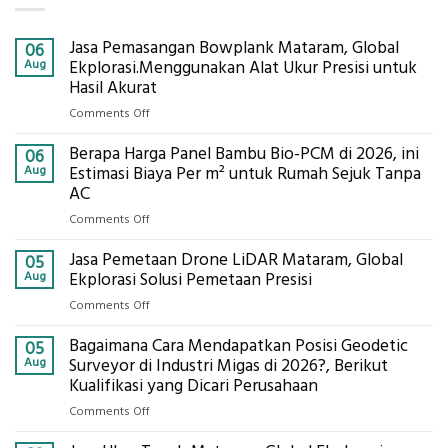
Jasa Pemasangan Bowplank Mataram, Global
06
Aug
Ekplorasi.Menggunakan Alat Ukur Presisi untuk
Hasil Akurat
on
Comments Off
Jasa
Berapa Harga Panel Bambu Bio-PCM di 2026, ini
Pemasangan
06
Bowplank
Aug
Estimasi Biaya Per m² untuk Rumah Sejuk Tanpa
Mataram,
AC
Global
on
Comments Off
Ekplorasi.Menggunakan
Berapa
Alat
Jasa Pemetaan Drone LiDAR Mataram, Global
Harga
05
Ukur
Panel
Aug
Ekplorasi Solusi Pemetaan Presisi
Presisi
Bambu
untuk
on
Comments Off
Bio-
Hasil
Jasa
PCM
Akurat
Bagaimana Cara Mendapatkan Posisi Geodetic
Pemetaan
05
di
Drone
Aug
Surveyor di Industri Migas di 2026?, Berikut
2026,
LiDAR
Kualifikasi yang Dicari Perusahaan
ini
Mataram,
Estimasi
on
Comments Off
Global
Biaya
Bagaimana
Ekplorasi
Per