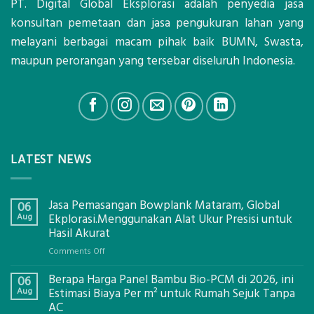
PT. Digital Global Eksplorasi adalah penyedia jasa
konsultan pemetaan dan jasa pengukuran lahan yang
melayani berbagai macam pihak baik BUMN, Swasta,
maupun perorangan yang tersebar diseluruh Indonesia.
LATEST NEWS
Jasa Pemasangan Bowplank Mataram, Global
06
Aug
Ekplorasi.Menggunakan Alat Ukur Presisi untuk
Hasil Akurat
on
Comments Off
Jasa
Berapa Harga Panel Bambu Bio-PCM di 2026, ini
Pemasangan
06
Bowplank
Aug
Estimasi Biaya Per m² untuk Rumah Sejuk Tanpa
Mataram,
AC