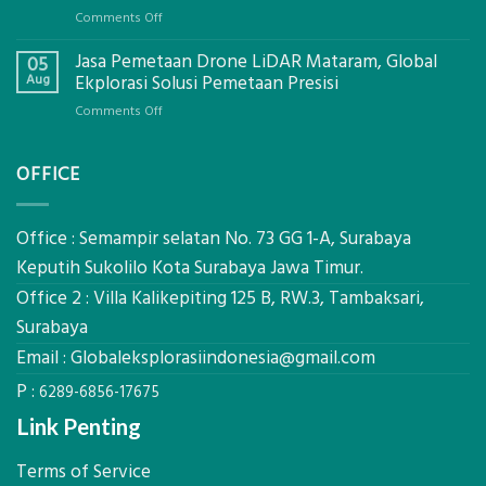
Global
on
Comments Off
Ekplorasi.Menggunakan
Berapa
Alat
Jasa Pemetaan Drone LiDAR Mataram, Global
Harga
05
Ukur
Panel
Aug
Ekplorasi Solusi Pemetaan Presisi
Presisi
Bambu
untuk
on
Comments Off
Bio-
Hasil
Jasa
PCM
Akurat
Pemetaan
di
OFFICE
Drone
2026,
LiDAR
ini
Mataram,
Estimasi
Global
Office : Semampir selatan No. 73 GG 1-A, Surabaya
Biaya
Ekplorasi
Keputih Sukolilo Kota Surabaya Jawa Timur.
Per
Solusi
m²
Office 2 : Villa Kalikepiting 125 B, RW.3, Tambaksari,
Pemetaan
untuk
Presisi
Surabaya
Rumah
Sejuk
Email :
Globaleksplorasiindonesia@gmail.com
Tanpa
P :
AC
6289-6856-17675
Link Penting
Terms of Service