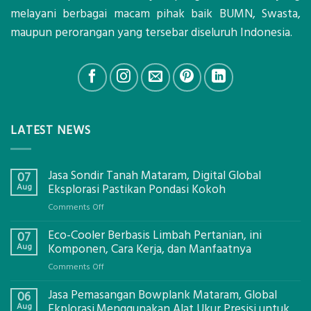
melayani berbagai macam pihak baik BUMN, Swasta,
maupun perorangan yang tersebar diseluruh Indonesia.
LATEST NEWS
Jasa Sondir Tanah Mataram, Digital Global
07
Aug
Eksplorasi Pastikan Pondasi Kokoh
on
Comments Off
Jasa
Eco-Cooler Berbasis Limbah Pertanian, ini
Sondir
07
Tanah
Aug
Komponen, Cara Kerja, dan Manfaatnya
Mataram,
on
Comments Off
Digital
Eco-
Global
Jasa Pemasangan Bowplank Mataram, Global
Cooler
06
Eksplorasi
Berbasis
Aug
Ekplorasi.Menggunakan Alat Ukur Presisi untuk