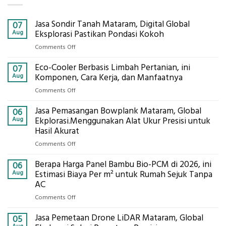
Jasa Sondir Tanah Mataram, Digital Global
07
Aug
Eksplorasi Pastikan Pondasi Kokoh
on
Comments Off
Jasa
Eco-Cooler Berbasis Limbah Pertanian, ini
Sondir
07
Tanah
Aug
Komponen, Cara Kerja, dan Manfaatnya
Mataram,
on
Comments Off
Digital
Eco-
Global
Jasa Pemasangan Bowplank Mataram, Global
Cooler
06
Eksplorasi
Berbasis
Aug
Ekplorasi.Menggunakan Alat Ukur Presisi untuk
Pastikan
Limbah
Hasil Akurat
Pondasi
Pertanian,
Kokoh
on
Comments Off
ini
Jasa
Komponen,
Berapa Harga Panel Bambu Bio-PCM di 2026, ini
Pemasangan
06
Cara
Bowplank
Aug
Estimasi Biaya Per m² untuk Rumah Sejuk Tanpa
Kerja,
Mataram,
AC
dan
Global
Manfaatnya
on
Comments Off
Ekplorasi.Menggunakan
Berapa
Alat
Jasa Pemetaan Drone LiDAR Mataram, Global
Harga
05
Ukur
Panel