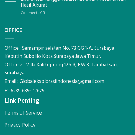
Pastikan
Limbah
Hasil Akurat
Pondasi
Pertanian,
Kokoh
on
Comments Off
ini
Jasa
Komponen,
Pemasangan
Cara
OFFICE
Bowplank
Kerja,
Mataram,
dan
Global
Manfaatnya
Ekplorasi.Menggunakan
Office : Semampir selatan No. 73 GG 1-A, Surabaya
Alat
Keputih Sukolilo Kota Surabaya Jawa Timur.
Ukur
Office 2 : Villa Kalikepiting 125 B, RW.3, Tambaksari,
Presisi
untuk
Surabaya
Hasil
Email :
Globaleksplorasiindonesia@gmail.com
Akurat
P :
6289-6856-17675
Link Penting
Terms of Service
Privacy Policy