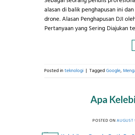
Sebagai seorang penulis profesiona
alasan di balik penghapusan ini d
drone. Alasan Penghapusan DJI ole
Pertanyaan yang Sering Diajukan t
Posted in
teknologi
|
Tagged
Google
,
Meng
Apa Keleb
POSTED ON
AUGUST 9