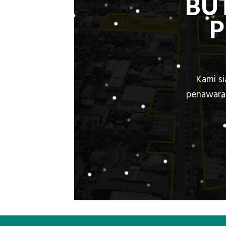
BU
Kami s
penawaran