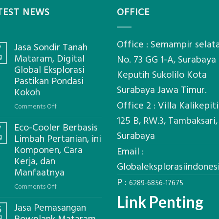
TEST NEWS
OFFICE
Office : Semampir selat
Jasa Sondir Tanah
7
g
Mataram, Digital
No. 73 GG 1-A, Surabaya
Global Eksplorasi
Keputih Sukolilo Kota
Pastikan Pondasi
Surabaya Jawa Timur.
Kokoh
Office 2 : Villa Kalikepit
on
Comments Off
Jasa
125 B, RW.3, Tambaksari,
Eco-Cooler Berbasis
Sondir
7
Surabaya
g
Limbah Pertanian, ini
Tanah
Komponen, Cara
Mataram,
Email :
Kerja, dan
Digital
Globaleksplorasiindone
Global
Manfaatnya
P :
Eksplorasi
6289-6856-17675
on
Comments Off
Pastikan
Eco-
Link Penting
Pondasi
Jasa Pemasangan
Cooler
6
Kokoh
g
Berbasis