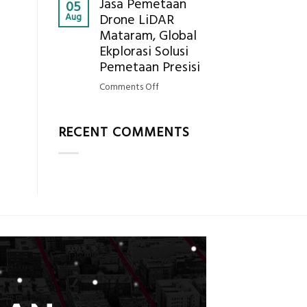
Jasa Pemetaan
Harga
05
Hasil
Aug
Drone LiDAR
Panel
Akurat
Mataram, Global
Bambu
Ekplorasi Solusi
Bio-
PCM
Pemetaan Presisi
di
on
Comments Off
2026,
Jasa
ini
Pemetaan
Estimasi
RECENT COMMENTS
Drone
Biaya
LiDAR
Per
Mataram,
m²
Global
untuk
Ekplorasi
Rumah
Solusi
Sejuk
Pemetaan
Tanpa
Presisi
AC