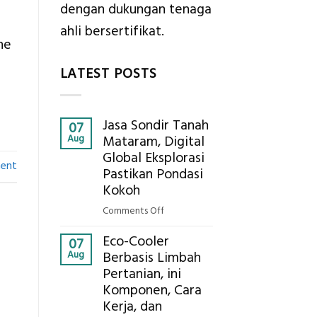
dengan dukungan tenaga
ahli bersertifikat.
ne
LATEST POSTS
Jasa Sondir Tanah
07
Aug
Mataram, Digital
Global Eksplorasi
ent
Pastikan Pondasi
Kokoh
on
Comments Off
Jasa
Eco-Cooler
Sondir
07
Aug
Berbasis Limbah
Tanah
Pertanian, ini
Mataram,
Komponen, Cara
Digital
Global
Kerja, dan