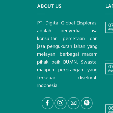
ABOUT US
LA
PT. Digital Global Eksplorasi
0
Au
adalah penyedia jasa
konsultan pemetaan dan
jasa pengukuran lahan yang
melayani berbagai macam
pihak baik BUMN, Swasta,
0
maupun perorangan yang
Au
tersebar diseluruh
Indonesia.
0
Au