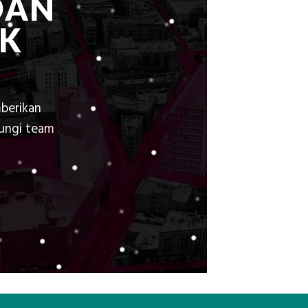
DAN
K
berikan
bungi team