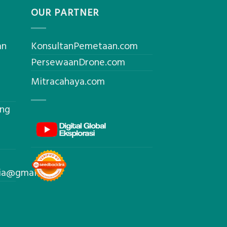
OUR PARTNER
an
KonsultanPemetaan.com
PersewaanDrone.com
Mitracahaya.com
ing
sia@gmail.com