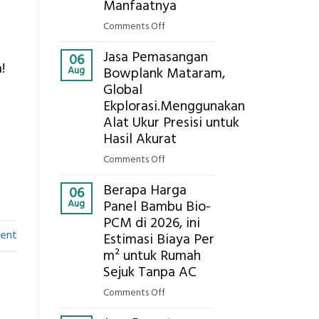
Eksplorasi
Manfaatnya
Pastikan
on
Comments Off
Pondasi
Eco-
Kokoh
Jasa Pemasangan
Cooler
06
!
Aug
Bowplank Mataram,
Berbasis
Global
Limbah
Ekplorasi.Menggunakan
Pertanian,
ini
Alat Ukur Presisi untuk
Komponen,
Hasil Akurat
Cara
on
Comments Off
Kerja,
Jasa
dan
Berapa Harga
Pemasangan
06
Manfaatnya
Aug
Panel Bambu Bio-
Bowplank
PCM di 2026, ini
Mataram,
ent
Estimasi Biaya Per
Global
Ekplorasi.Menggunakan
m² untuk Rumah
Alat
Sejuk Tanpa AC
Ukur
on
Comments Off
Presisi
Berapa
untuk