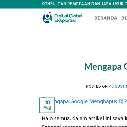
Skip
KONSULTAN PEMETAAN DAN JASA UKUR 
to
BERANDA
B
content
Mengapa G
POSTED ON
AUGUST 1
10
Aug
Halo semua, dalam artikel ini say