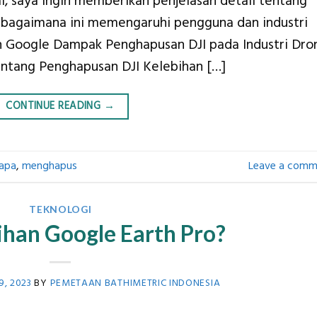
l, saya ingin memberikan penjelasan detail tentang
an bagaimana ini memengaruhi pengguna dan industri
h Google Dampak Penghapusan DJI pada Industri Dro
entang Penghapusan DJI Kelebihan […]
CONTINUE READING
→
apa
,
menghapus
Leave a comm
TEKNOLOGI
ihan Google Earth Pro?
, 2023
BY
PEMETAAN BATHIMETRIC INDONESIA