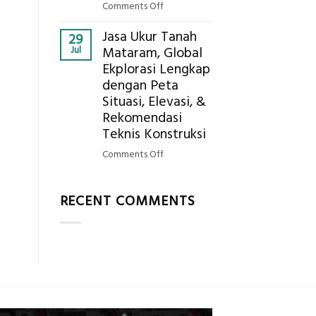
AC
on
Comments Off
Bagaimana
Jasa Ukur Tanah
Cara
29
Jul
Mataram, Global
Mendapatkan
Ekplorasi Lengkap
Posisi
dengan Peta
Geodetic
Surveyor
Situasi, Elevasi, &
di
Rekomendasi
Industri
Teknis Konstruksi
Migas
on
Comments Off
di
Jasa
2026?,
Ukur
Berikut
RECENT COMMENTS
Tanah
Kualifikasi
Mataram,
yang
Global
Dicari
Ekplorasi
Perusahaan
Lengkap
dengan
Peta
Situasi,