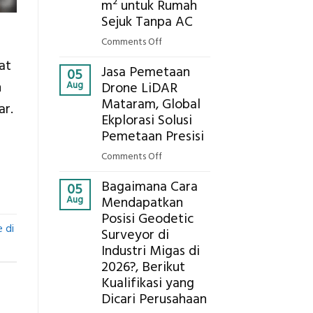
Ekplorasi.Menggunakan
m² untuk Rumah
Alat
Sejuk Tanpa AC
Ukur
on
Comments Off
Presisi
Berapa
at
untuk
Jasa Pemetaan
Harga
05
Hasil
n
Aug
Drone LiDAR
Panel
Akurat
Mataram, Global
Bambu
ar.
Ekplorasi Solusi
Bio-
PCM
Pemetaan Presisi
di
on
Comments Off
2026,
Jasa
ini
Bagaimana Cara
Pemetaan
05
Estimasi
Aug
Mendapatkan
Drone
Biaya
Posisi Geodetic
LiDAR
Per
 di
Surveyor di
Mataram,
m²
Global
Industri Migas di
untuk
Ekplorasi
2026?, Berikut
Rumah
Solusi
Kualifikasi yang
Sejuk
Pemetaan
Dicari Perusahaan
Tanpa
Presisi