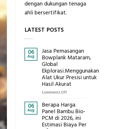
dengan dukungan tenaga
ahli bersertifikat.
LATEST POSTS
Jasa Pemasangan
06
Aug
Bowplank Mataram,
Global
Ekplorasi.Menggunakan
Alat Ukur Presisi untuk
Hasil Akurat
on
Comments Off
Jasa
Berapa Harga
Pemasangan
06
Aug
Panel Bambu Bio-
Bowplank
PCM di 2026, ini
Mataram,
Estimasi Biaya Per
Global