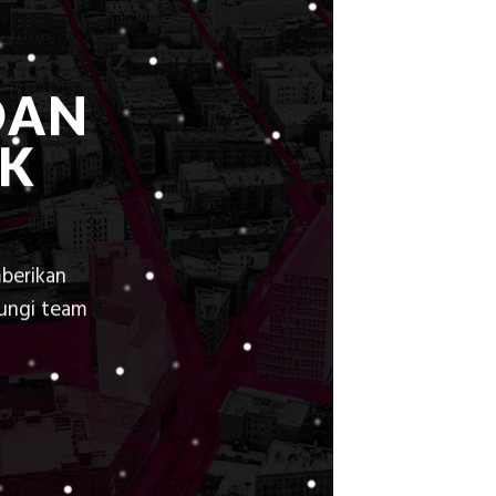
Elevasi,
&
Rekomendasi
Teknis
DAN
Konstruksi
K
berikan
bungi team