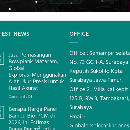
TEST NEWS
OFFICE
Office : Semampir selat
Jasa Pemasangan
6
g
Bowplank Mataram,
No. 73 GG 1-A, Surabaya
Global
Keputih Sukolilo Kota
Ekplorasi.Menggunakan
Surabaya Jawa Timur.
Alat Ukur Presisi untuk
Hasil Akurat
Office 2 : Villa Kalikepit
on
Comments Off
125 B, RW.3, Tambaksari,
Jasa
Surabaya
Berapa Harga Panel
Pemasangan
6
g
Bambu Bio-PCM di
Bowplank
Email :
2026, ini Estimasi
Mataram,
Globaleksplorasiindone
Biaya Per m² untuk
Global