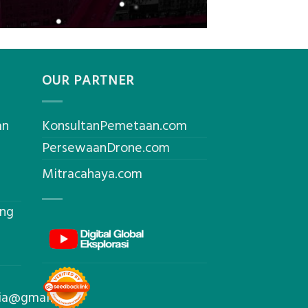
OUR PARTNER
an
KonsultanPemetaan.com
PersewaanDrone.com
Mitracahaya.com
ing
sia@gmail.com