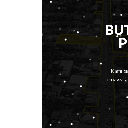
BU
Kami s
penawaran