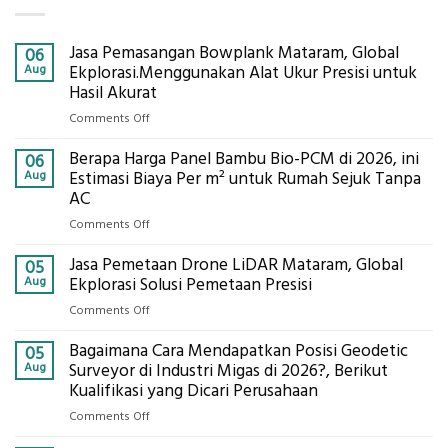
Jasa Pemasangan Bowplank Mataram, Global
06
Aug
Ekplorasi.Menggunakan Alat Ukur Presisi untuk
Hasil Akurat
on
Comments Off
Jasa
Berapa Harga Panel Bambu Bio-PCM di 2026, ini
Pemasangan
06
Bowplank
Aug
Estimasi Biaya Per m² untuk Rumah Sejuk Tanpa
Mataram,
AC
Global
on
Comments Off
Ekplorasi.Menggunakan
Berapa
Alat
Jasa Pemetaan Drone LiDAR Mataram, Global
Harga
05
Ukur
Panel
Aug
Ekplorasi Solusi Pemetaan Presisi
Presisi
Bambu
untuk
on
Comments Off
Bio-
Hasil
Jasa
PCM
Akurat
Bagaimana Cara Mendapatkan Posisi Geodetic
Pemetaan
05
di
Drone
Aug
Surveyor di Industri Migas di 2026?, Berikut
2026,
LiDAR
Kualifikasi yang Dicari Perusahaan
ini
Mataram,
Estimasi
on
Comments Off
Global
Biaya
Bagaimana
Ekplorasi