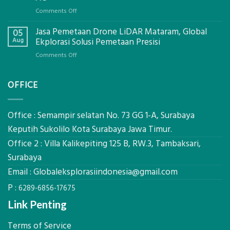
Global
on
Comments Off
Ekplorasi.Menggunakan
Berapa
Alat
Jasa Pemetaan Drone LiDAR Mataram, Global
Harga
05
Ukur
Panel
Aug
Ekplorasi Solusi Pemetaan Presisi
Presisi
Bambu
untuk
on
Comments Off
Bio-
Hasil
Jasa
PCM
Akurat
Pemetaan
di
OFFICE
Drone
2026,
LiDAR
ini
Mataram,
Estimasi
Global
Office : Semampir selatan No. 73 GG 1-A, Surabaya
Biaya
Ekplorasi
Keputih Sukolilo Kota Surabaya Jawa Timur.
Per
Solusi
m²
Office 2 : Villa Kalikepiting 125 B, RW.3, Tambaksari,
Pemetaan
untuk
Presisi
Surabaya
Rumah
Sejuk
Email :
Globaleksplorasiindonesia@gmail.com
Tanpa
P :
AC
6289-6856-17675
Link Penting
Terms of Service