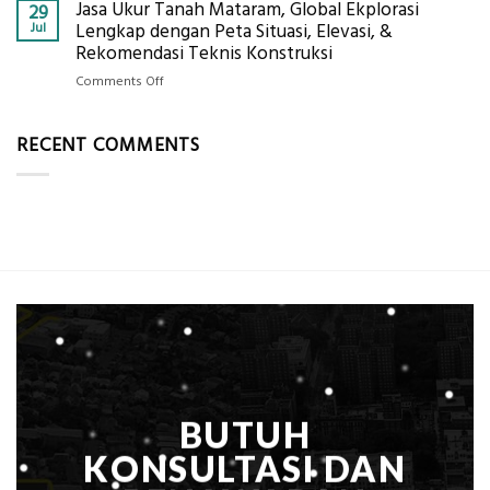
Per
Jasa Ukur Tanah Mataram, Global Ekplorasi
Cara
29
Solusi
m²
Mendapatkan
Jul
Lengkap dengan Peta Situasi, Elevasi, &
Pemetaan
untuk
Posisi
Rekomendasi Teknis Konstruksi
Presisi
Rumah
Geodetic
on
Comments Off
Sejuk
Surveyor
Jasa
Tanpa
di
Ukur
AC
Industri
RECENT COMMENTS
Tanah
Migas
Mataram,
di
Global
2026?,
Ekplorasi
Berikut
Lengkap
Kualifikasi
dengan
yang
Peta
Dicari
Situasi,
Perusahaan
Elevasi,
&
Rekomendasi
Teknis
Konstruksi
BUTUH
KONSULTASI DAN