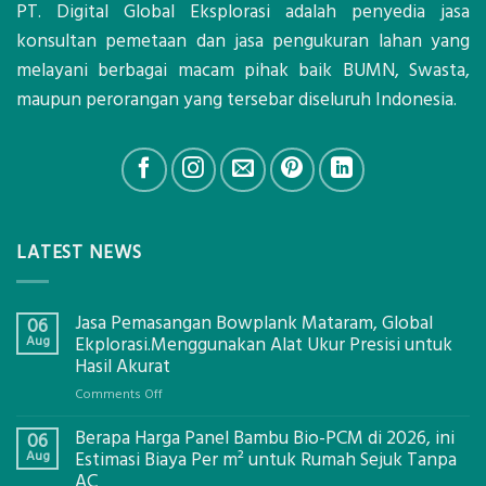
PT. Digital Global Eksplorasi adalah penyedia jasa
konsultan pemetaan dan jasa pengukuran lahan yang
melayani berbagai macam pihak baik BUMN, Swasta,
maupun perorangan yang tersebar diseluruh Indonesia.
LATEST NEWS
Jasa Pemasangan Bowplank Mataram, Global
06
Aug
Ekplorasi.Menggunakan Alat Ukur Presisi untuk
Hasil Akurat
on
Comments Off
Jasa
Berapa Harga Panel Bambu Bio-PCM di 2026, ini
Pemasangan
06
Bowplank
Aug
Estimasi Biaya Per m² untuk Rumah Sejuk Tanpa
Mataram,
AC