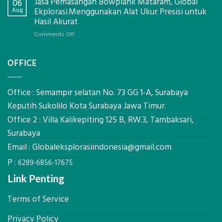
Jasa Pemasangan Bowplank Mataram, Global
Cooler
06
Eksplorasi
Berbasis
Aug
Ekplorasi.Menggunakan Alat Ukur Presisi untuk
Pastikan
Limbah
Hasil Akurat
Pondasi
Pertanian,
Kokoh
on
Comments Off
ini
Jasa
Komponen,
Pemasangan
Cara
OFFICE
Bowplank
Kerja,
Mataram,
dan
Global
Manfaatnya
Ekplorasi.Menggunakan
Office : Semampir selatan No. 73 GG 1-A, Surabaya
Alat
Keputih Sukolilo Kota Surabaya Jawa Timur.
Ukur
Office 2 : Villa Kalikepiting 125 B, RW.3, Tambaksari,
Presisi
untuk
Surabaya
Hasil
Email :
Globaleksplorasiindonesia@gmail.com
Akurat
P :
6289-6856-17675
Link Penting
Terms of Service
Privacy Policy