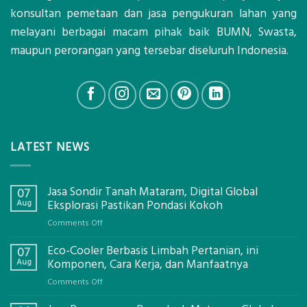
konsultan pemetaan dan jasa pengukuran lahan yang
melayani berbagai macam pihak baik BUMN, Swasta,
maupun perorangan yang tersebar diseluruh Indonesia.
LATEST NEWS
Jasa Sondir Tanah Mataram, Digital Global
07
Aug
Eksplorasi Pastikan Pondasi Kokoh
on
Comments Off
Jasa
Eco-Cooler Berbasis Limbah Pertanian, ini
Sondir
07
Tanah
Aug
Komponen, Cara Kerja, dan Manfaatnya
Mataram,
on
Comments Off
Digital
Eco-
Global