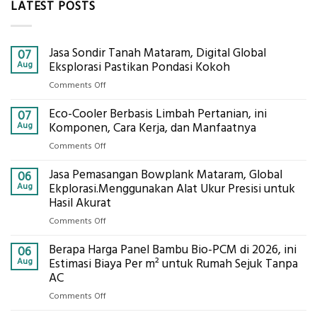
LATEST POSTS
Jasa Sondir Tanah Mataram, Digital Global
07
Aug
Eksplorasi Pastikan Pondasi Kokoh
on
Comments Off
Jasa
Eco-Cooler Berbasis Limbah Pertanian, ini
Sondir
07
Tanah
Aug
Komponen, Cara Kerja, dan Manfaatnya
Mataram,
on
Comments Off
Digital
Eco-
Global
Jasa Pemasangan Bowplank Mataram, Global
Cooler
06
Eksplorasi
Berbasis
Aug
Ekplorasi.Menggunakan Alat Ukur Presisi untuk
Pastikan
Limbah
Hasil Akurat
Pondasi
Pertanian,
Kokoh
on
Comments Off
ini
Jasa
Komponen,
Berapa Harga Panel Bambu Bio-PCM di 2026, ini
Pemasangan
06
Cara
Bowplank
Aug
Estimasi Biaya Per m² untuk Rumah Sejuk Tanpa
Kerja,
Mataram,
AC
dan
Global
Manfaatnya
on
Comments Off
Ekplorasi.Menggunakan
Berapa
Alat