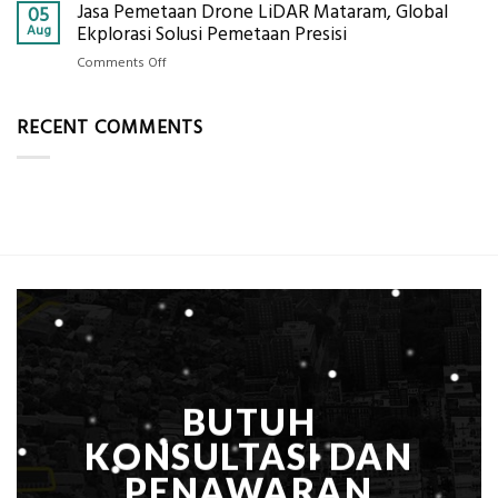
Jasa Pemetaan Drone LiDAR Mataram, Global
Harga
05
Ukur
Panel
Aug
Ekplorasi Solusi Pemetaan Presisi
Presisi
Bambu
untuk
on
Comments Off
Bio-
Hasil
Jasa
PCM
Akurat
Pemetaan
di
RECENT COMMENTS
Drone
2026,
LiDAR
ini
Mataram,
Estimasi
Global
Biaya
Ekplorasi
Per
Solusi
m²
Pemetaan
untuk
Presisi
Rumah
Sejuk
Tanpa
AC
BUTUH
KONSULTASI DAN
PENAWARAN