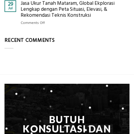
Per
Jasa Ukur Tanah Mataram, Global Ekplorasi
Cara
29
Solusi
m²
Mendapatkan
Jul
Lengkap dengan Peta Situasi, Elevasi, &
Pemetaan
untuk
Posisi
Rekomendasi Teknis Konstruksi
Presisi
Rumah
Geodetic
on
Comments Off
Sejuk
Surveyor
Jasa
Tanpa
di
Ukur
AC
Industri
RECENT COMMENTS
Tanah
Migas
Mataram,
di
Global
2026?,
Ekplorasi
Berikut
Lengkap
Kualifikasi
dengan
yang
Peta
Dicari
Situasi,
Perusahaan
Elevasi,
&
Rekomendasi
Teknis
Konstruksi
BUTUH
KONSULTASI DAN