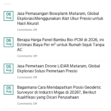
Jasa Pemasangan Bowplank Mataram, Global
06
Aug
Ekplorasi.Menggunakan Alat Ukur Presisi untuk
Hasil Akurat
on
Comments Off
Jasa
Berapa Harga Panel Bambu Bio-PCM di 2026, ini
Pemasangan
06
Bowplank
Aug
Estimasi Biaya Per m² untuk Rumah Sejuk Tanpa
Mataram,
AC
Global
on
Comments Off
Ekplorasi.Menggunakan
Berapa
Alat
Jasa Pemetaan Drone LiDAR Mataram, Global
Harga
05
Ukur
Panel
Aug
Ekplorasi Solusi Pemetaan Presisi
Presisi
Bambu
untuk
on
Comments Off
Bio-
Hasil
Jasa
PCM
Akurat
Bagaimana Cara Mendapatkan Posisi Geodetic
Pemetaan
05
di
Drone
Aug
Surveyor di Industri Migas di 2026?, Berikut
2026,
LiDAR
Kualifikasi yang Dicari Perusahaan
ini
Mataram,
Estimasi
on
Comments Off
Global
Biaya
Bagaimana
Ekplorasi