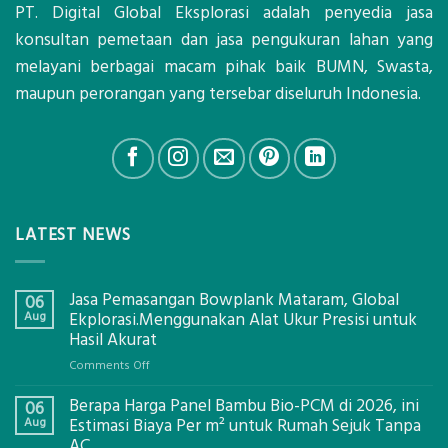
PT. Digital Global Eksplorasi adalah penyedia jasa
konsultan pemetaan dan jasa pengukuran lahan yang
melayani berbagai macam pihak baik BUMN, Swasta,
maupun perorangan yang tersebar diseluruh Indonesia.
LATEST NEWS
Jasa Pemasangan Bowplank Mataram, Global
06
Aug
Ekplorasi.Menggunakan Alat Ukur Presisi untuk
Hasil Akurat
on
Comments Off
Jasa
Berapa Harga Panel Bambu Bio-PCM di 2026, ini
Pemasangan
06
Bowplank
Aug
Estimasi Biaya Per m² untuk Rumah Sejuk Tanpa
Mataram,
AC