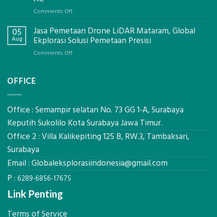
Global
on
Comments Off
Ekplorasi.Menggunakan
Berapa
Alat
Jasa Pemetaan Drone LiDAR Mataram, Global
Harga
05
Ukur
Panel
Aug
Ekplorasi Solusi Pemetaan Presisi
Presisi
Bambu
untuk
on
Comments Off
Bio-
Hasil
Jasa
PCM
Akurat
Pemetaan
di
OFFICE
Drone
2026,
LiDAR
ini
Mataram,
Estimasi
Global
Office : Semampir selatan No. 73 GG 1-A, Surabaya
Biaya
Ekplorasi
Keputih Sukolilo Kota Surabaya Jawa Timur.
Per
Solusi
m²
Office 2 : Villa Kalikepiting 125 B, RW.3, Tambaksari,
Pemetaan
untuk
Presisi
Surabaya
Rumah
Sejuk
Email :
Globaleksplorasiindonesia@gmail.com
Tanpa
P :
AC
6289-6856-17675
Link Penting
Terms of Service