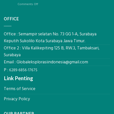
Geodetic
on
Comments Off
Surveyor
Jasa
di
Ukur
Industri
OFFICE
Tanah
Migas
Mataram,
di
Global
2026?,
Ekplorasi
Office : Semampir selatan No. 73 GG 1-A, Surabaya
Berikut
Lengkap
Kualifikasi
Keputih Sukolilo Kota Surabaya Jawa Timur.
dengan
yang
Office 2 : Villa Kalikepiting 125 B, RW.3, Tambaksari,
Peta
Dicari
Situasi,
Surabaya
Perusahaan
Elevasi,
Email :
Globaleksplorasiindonesia@gmail.com
&
Rekomendasi
P :
6289-6856-17675
Teknis
Konstruksi
Link Penting
Terms of Service
Privacy Policy