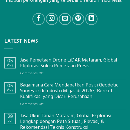
maupun perorangan yang tersebar diseluruh Indonesia.
LATEST NEWS
Jasa Pemetaan Drone LiDAR Mataram, Global
05
Aug
Ekplorasi Solusi Pemetaan Presisi
on
Comments Off
Jasa
Bagaimana Cara Mendapatkan Posisi Geodetic
Pemetaan
05
Drone
Aug
Surveyor di Industri Migas di 2026?, Berikut
LiDAR
Kualifikasi yang Dicari Perusahaan
Mataram,
on
Comments Off
Global
Bagaimana
Ekplorasi
Jasa Ukur Tanah Mataram, Global Ekplorasi
Cara
29
Solusi
Mendapatkan
Jul
Lengkap dengan Peta Situasi, Elevasi, &
Pemetaan
Posisi
Rekomendasi Teknis Konstruksi
Presisi