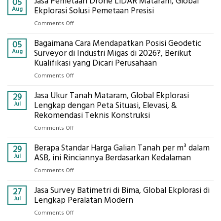
Jasa Pemetaan Drone LiDAR Mataram, Global
05
Aug
Ekplorasi Solusi Pemetaan Presisi
on
Comments Off
Jasa
Bagaimana Cara Mendapatkan Posisi Geodetic
Pemetaan
05
Drone
Aug
Surveyor di Industri Migas di 2026?, Berikut
LiDAR
Kualifikasi yang Dicari Perusahaan
Mataram,
on
Comments Off
Global
Bagaimana
Ekplorasi
Jasa Ukur Tanah Mataram, Global Ekplorasi
Cara
29
Solusi
Mendapatkan
Jul
Lengkap dengan Peta Situasi, Elevasi, &
Pemetaan
Posisi
Rekomendasi Teknis Konstruksi
Presisi
Geodetic
on
Comments Off
Surveyor
Jasa
di
Berapa Standar Harga Galian Tanah per m³ dalam
Ukur
29
Industri
Tanah
Jul
ASB, ini Rinciannya Berdasarkan Kedalaman
Migas
Mataram,
di
on
Comments Off
Global
2026?,
Berapa
Ekplorasi
Berikut
Jasa Survey Batimetri di Bima, Global Ekplorasi di
Standar
27
Lengkap
Kualifikasi
Harga
Jul
Lengkap Peralatan Modern
dengan
yang
Galian
Peta
on
Comments Off
Dicari
Tanah