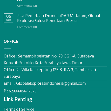
Global
on
Comments Off
Ekplorasi.Menggunakan
Berapa
Alat
Jasa Pemetaan Drone LiDAR Mataram, Global
Harga
05
Ukur
Panel
Aug
Ekplorasi Solusi Pemetaan Presisi
Presisi
Bambu
untuk
on
Comments Off
Bio-
Hasil
Jasa
PCM
Akurat
Pemetaan
di
OFFICE
Drone
2026,
LiDAR
ini
Mataram,
Estimasi
Global
Office : Semampir selatan No. 73 GG 1-A, Surabaya
Biaya
Ekplorasi
Keputih Sukolilo Kota Surabaya Jawa Timur.
Per
Solusi
m²
Office 2 : Villa Kalikepiting 125 B, RW.3, Tambaksari,
Pemetaan
untuk
Presisi
Surabaya
Rumah
Sejuk
Email :
Globaleksplorasiindonesia@gmail.com
Tanpa
P :
AC
6289-6856-17675
Link Penting
Terms of Service