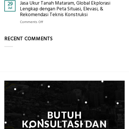
Per
Jasa Ukur Tanah Mataram, Global Ekplorasi
Cara
29
Solusi
m²
Mendapatkan
Jul
Lengkap dengan Peta Situasi, Elevasi, &
Pemetaan
untuk
Posisi
Rekomendasi Teknis Konstruksi
Presisi
Rumah
Geodetic
on
Comments Off
Sejuk
Surveyor
Jasa
Tanpa
di
Ukur
AC
Industri
RECENT COMMENTS
Tanah
Migas
Mataram,
di
Global
2026?,
Ekplorasi
Berikut
Lengkap
Kualifikasi
dengan
yang
Peta
Dicari
Situasi,
Perusahaan
Elevasi,
&
Rekomendasi
Teknis
Konstruksi
BUTUH
KONSULTASI DAN