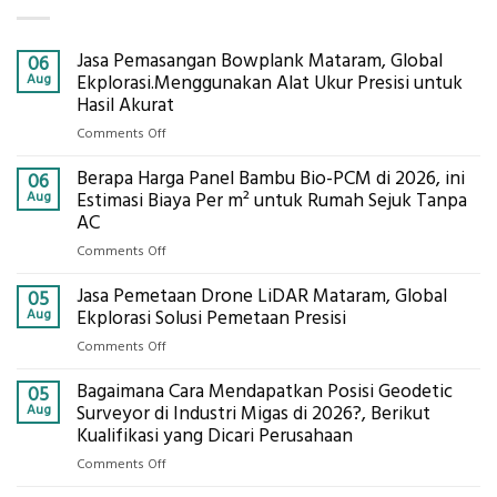
Jasa Pemasangan Bowplank Mataram, Global
06
Aug
Ekplorasi.Menggunakan Alat Ukur Presisi untuk
Hasil Akurat
on
Comments Off
Jasa
Berapa Harga Panel Bambu Bio-PCM di 2026, ini
Pemasangan
06
Bowplank
Aug
Estimasi Biaya Per m² untuk Rumah Sejuk Tanpa
Mataram,
AC
Global
on
Comments Off
Ekplorasi.Menggunakan
Berapa
Alat
Jasa Pemetaan Drone LiDAR Mataram, Global
Harga
05
Ukur
Panel
Aug
Ekplorasi Solusi Pemetaan Presisi
Presisi
Bambu
untuk
on
Comments Off
Bio-
Hasil
Jasa
PCM
Akurat
Bagaimana Cara Mendapatkan Posisi Geodetic
Pemetaan
05
di
Drone
Aug
Surveyor di Industri Migas di 2026?, Berikut
2026,
LiDAR
Kualifikasi yang Dicari Perusahaan
ini
Mataram,
Estimasi
on
Comments Off
Global
Biaya
Bagaimana
Ekplorasi