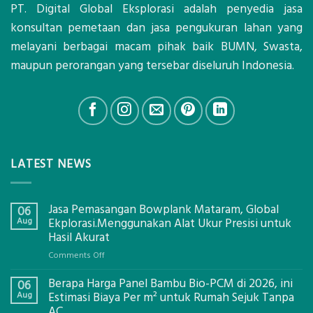
PT. Digital Global Eksplorasi adalah penyedia jasa
konsultan pemetaan dan jasa pengukuran lahan yang
melayani berbagai macam pihak baik BUMN, Swasta,
maupun perorangan yang tersebar diseluruh Indonesia.
LATEST NEWS
Jasa Pemasangan Bowplank Mataram, Global
06
Aug
Ekplorasi.Menggunakan Alat Ukur Presisi untuk
Hasil Akurat
on
Comments Off
Jasa
Berapa Harga Panel Bambu Bio-PCM di 2026, ini
Pemasangan
06
Bowplank
Aug
Estimasi Biaya Per m² untuk Rumah Sejuk Tanpa
Mataram,
AC