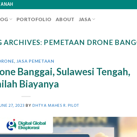
TANAH
LOG
PORTOFOLIO
ABOUT
JASA
G ARCHIVES:
PEMETAAN DRONE BANG
DRONE
,
JASA PEMETAAN
one Banggai, Sulawesi Tengah,
nilah Biayanya
UNE 27, 2023
BY
DHTYA MAHES R. PILOT