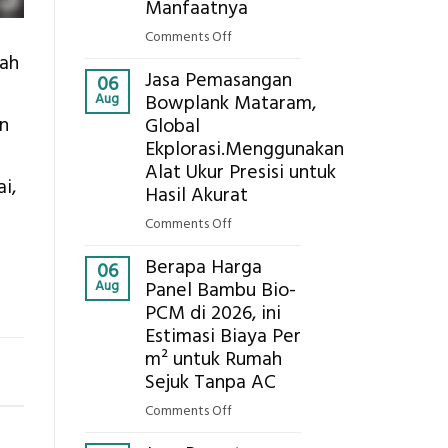
Eksplorasi
Manfaatnya
Pastikan
on
Comments Off
Pondasi
Eco-
lah
Kokoh
Jasa Pemasangan
Cooler
06
Aug
Bowplank Mataram,
Berbasis
an
Global
Limbah
Ekplorasi.Menggunakan
Pertanian,
ini
Alat Ukur Presisi untuk
i,
Komponen,
Hasil Akurat
Cara
on
Comments Off
Kerja,
Jasa
dan
Berapa Harga
Pemasangan
06
Manfaatnya
Aug
Panel Bambu Bio-
Bowplank
PCM di 2026, ini
Mataram,
Estimasi Biaya Per
Global
Ekplorasi.Menggunakan
m² untuk Rumah
Alat
Sejuk Tanpa AC
Ukur
on
Comments Off
Presisi
Berapa
untuk