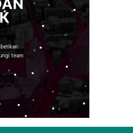
DAN
K
berikan
bungi team