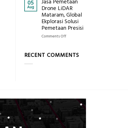
Jasa Pemetaan
Harga
05
Hasil
Aug
Drone LiDAR
Panel
Akurat
Mataram, Global
Bambu
Ekplorasi Solusi
Bio-
PCM
Pemetaan Presisi
di
on
Comments Off
2026,
Jasa
ini
Pemetaan
Estimasi
RECENT COMMENTS
Drone
Biaya
LiDAR
Per
Mataram,
m²
Global
untuk
Ekplorasi
Rumah
Solusi
Sejuk
Pemetaan
Tanpa
Presisi
AC