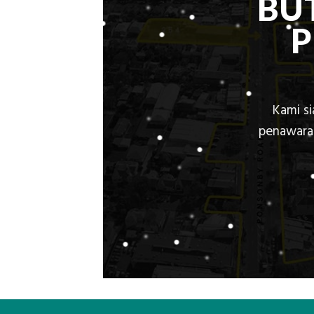
BU
Kami s
penawaran