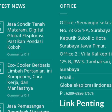
TEST NEWS
OFFICE
Office : Semampir selat
Jasa Sondir Tanah
7
g
Mataram, Digital
No. 73 GG 1-A, Surabaya
Global Eksplorasi
Keputih Sukolilo Kota
Pastikan Pondasi
Surabaya Jawa Timur.
Kokoh
Office 2 : Villa Kalikepit
on
Comments Off
Jasa
125 B, RW.3, Tambaksari,
Eco-Cooler Berbasis
Sondir
7
Surabaya
g
Limbah Pertanian, ini
Tanah
Komponen, Cara
Mataram,
Email :
Kerja, dan
Digital
Globaleksplorasiindone
Global
Manfaatnya
P :
Eksplorasi
6289-6856-17675
on
Comments Off
Pastikan
Eco-
Link Penting
Pondasi
Jasa Pemasangan
Cooler
6
Kokoh
g
Berbasis