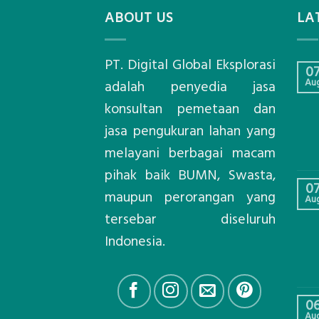
ABOUT US
LA
PT. Digital Global Eksplorasi
0
Au
adalah penyedia jasa
konsultan pemetaan dan
jasa pengukuran lahan yang
melayani berbagai macam
pihak baik BUMN, Swasta,
0
maupun perorangan yang
Au
tersebar diseluruh
Indonesia.
0
Au