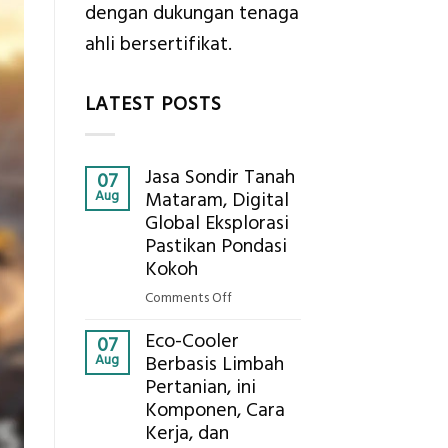
dengan dukungan tenaga
ahli bersertifikat.
LATEST POSTS
Jasa Sondir Tanah
07
Aug
Mataram, Digital
Global Eksplorasi
Pastikan Pondasi
Kokoh
on
Comments Off
Jasa
Eco-Cooler
Sondir
07
Aug
Berbasis Limbah
Tanah
Pertanian, ini
Mataram,
Komponen, Cara
Digital
Global
Kerja, dan