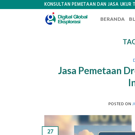
Skip
KONSULTAN PEMETAAN DAN JASA UKUR 
to
BERANDA
B
content
TA
Jasa Pemetaan Dr
I
POSTED ON
J
27