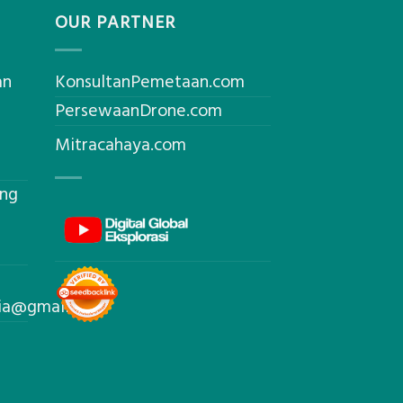
OUR PARTNER
an
KonsultanPemetaan.com
PersewaanDrone.com
Mitracahaya.com
ing
sia@gmail.com