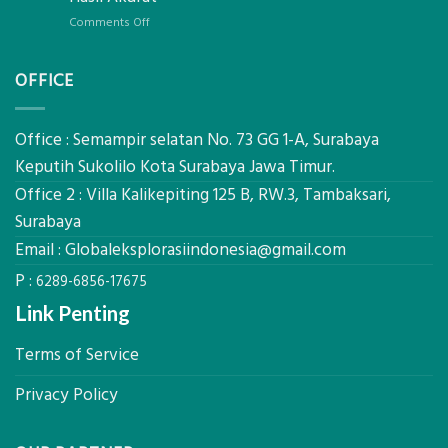
Pondasi
Pertanian,
Kokoh
on
Comments Off
ini
Jasa
Komponen,
Pemasangan
Cara
OFFICE
Bowplank
Kerja,
Mataram,
dan
Global
Manfaatnya
Ekplorasi.Menggunakan
Office : Semampir selatan No. 73 GG 1-A, Surabaya
Alat
Keputih Sukolilo Kota Surabaya Jawa Timur.
Ukur
Office 2 : Villa Kalikepiting 125 B, RW.3, Tambaksari,
Presisi
untuk
Surabaya
Hasil
Email :
Globaleksplorasiindonesia@gmail.com
Akurat
P :
6289-6856-17675
Link Penting
Terms of Service
Privacy Policy