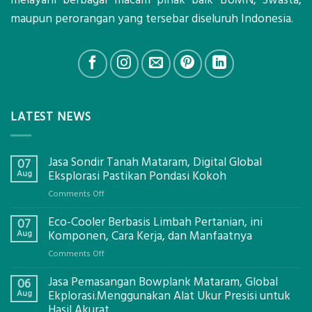
maupun perorangan yang tersebar diseluruh Indonesia.
LATEST NEWS
Jasa Sondir Tanah Mataram, Digital Global
07
Aug
Eksplorasi Pastikan Pondasi Kokoh
on
Comments Off
Jasa
Eco-Cooler Berbasis Limbah Pertanian, ini
Sondir
07
Tanah
Aug
Komponen, Cara Kerja, dan Manfaatnya
Mataram,
on
Comments Off
Digital
Eco-
Global
Jasa Pemasangan Bowplank Mataram, Global
Cooler
06
Eksplorasi
Berbasis
Aug
Ekplorasi.Menggunakan Alat Ukur Presisi untuk
Pastikan
Limbah
Hasil Akurat