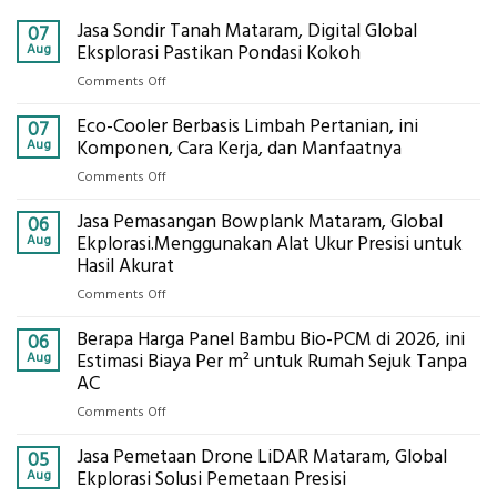
Jasa Sondir Tanah Mataram, Digital Global
07
Aug
Eksplorasi Pastikan Pondasi Kokoh
on
Comments Off
Jasa
Eco-Cooler Berbasis Limbah Pertanian, ini
Sondir
07
Tanah
Aug
Komponen, Cara Kerja, dan Manfaatnya
Mataram,
on
Comments Off
Digital
Eco-
Global
Jasa Pemasangan Bowplank Mataram, Global
Cooler
06
Eksplorasi
Berbasis
Aug
Ekplorasi.Menggunakan Alat Ukur Presisi untuk
Pastikan
Limbah
Hasil Akurat
Pondasi
Pertanian,
Kokoh
on
Comments Off
ini
Jasa
Komponen,
Berapa Harga Panel Bambu Bio-PCM di 2026, ini
Pemasangan
06
Cara
Bowplank
Aug
Estimasi Biaya Per m² untuk Rumah Sejuk Tanpa
Kerja,
Mataram,
AC
dan
Global
Manfaatnya
on
Comments Off
Ekplorasi.Menggunakan
Berapa
Alat
Jasa Pemetaan Drone LiDAR Mataram, Global
Harga
05
Ukur
Panel
Aug
Ekplorasi Solusi Pemetaan Presisi
Presisi
Bambu