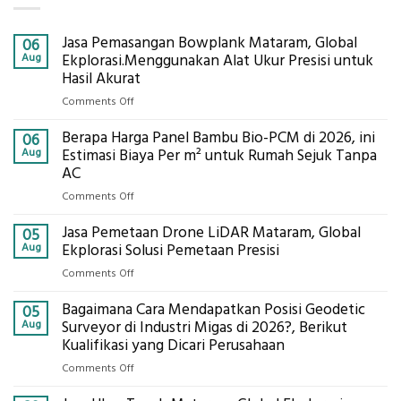
Jasa Pemasangan Bowplank Mataram, Global
06
Aug
Ekplorasi.Menggunakan Alat Ukur Presisi untuk
Hasil Akurat
on
Comments Off
Jasa
Berapa Harga Panel Bambu Bio-PCM di 2026, ini
Pemasangan
06
Bowplank
Aug
Estimasi Biaya Per m² untuk Rumah Sejuk Tanpa
Mataram,
AC
Global
on
Comments Off
Ekplorasi.Menggunakan
Berapa
Alat
Jasa Pemetaan Drone LiDAR Mataram, Global
Harga
05
Ukur
Panel
Aug
Ekplorasi Solusi Pemetaan Presisi
Presisi
Bambu
untuk
on
Comments Off
Bio-
Hasil
Jasa
PCM
Akurat
Bagaimana Cara Mendapatkan Posisi Geodetic
Pemetaan
05
di
Drone
Aug
Surveyor di Industri Migas di 2026?, Berikut
2026,
LiDAR
Kualifikasi yang Dicari Perusahaan
ini
Mataram,
Estimasi
on
Comments Off
Global
Biaya
Bagaimana
Ekplorasi
Per