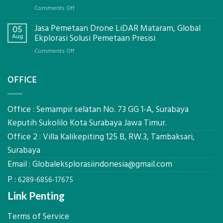
Global
on
Comments Off
Ekplorasi.Menggunakan
Berapa
Alat
Jasa Pemetaan Drone LiDAR Mataram, Global
Harga
05
Ukur
Panel
Aug
Ekplorasi Solusi Pemetaan Presisi
Presisi
Bambu
untuk
on
Comments Off
Bio-
Hasil
Jasa
PCM
Akurat
Pemetaan
di
OFFICE
Drone
2026,
LiDAR
ini
Mataram,
Estimasi
Global
Office : Semampir selatan No. 73 GG 1-A, Surabaya
Biaya
Ekplorasi
Keputih Sukolilo Kota Surabaya Jawa Timur.
Per
Solusi
m²
Office 2 : Villa Kalikepiting 125 B, RW.3, Tambaksari,
Pemetaan
untuk
Presisi
Surabaya
Rumah
Sejuk
Email :
Globaleksplorasiindonesia@gmail.com
Tanpa
P :
AC
6289-6856-17675
Link Penting
Terms of Service