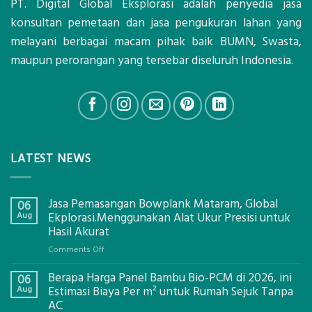
PT. Digital Global Eksplorasi adalah penyedia jasa
konsultan pemetaan dan jasa pengukuran lahan yang
melayani berbagai macam pihak baik BUMN, Swasta,
maupun perorangan yang tersebar diseluruh Indonesia.
LATEST NEWS
Jasa Pemasangan Bowplank Mataram, Global
06
Aug
Ekplorasi.Menggunakan Alat Ukur Presisi untuk
Hasil Akurat
on
Comments Off
Jasa
Berapa Harga Panel Bambu Bio-PCM di 2026, ini
Pemasangan
06
Bowplank
Aug
Estimasi Biaya Per m² untuk Rumah Sejuk Tanpa
Mataram,
AC