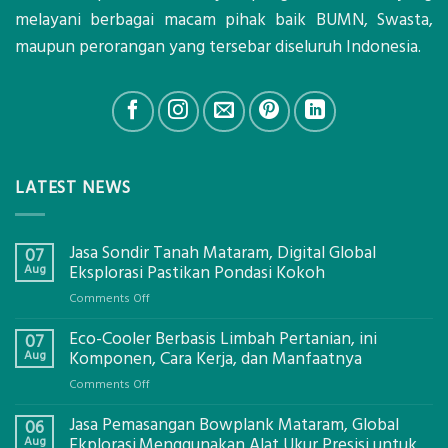
melayani berbagai macam pihak baik BUMN, Swasta,
maupun perorangan yang tersebar diseluruh Indonesia.
LATEST NEWS
Jasa Sondir Tanah Mataram, Digital Global
07
Aug
Eksplorasi Pastikan Pondasi Kokoh
on
Comments Off
Jasa
Eco-Cooler Berbasis Limbah Pertanian, ini
Sondir
07
Tanah
Aug
Komponen, Cara Kerja, dan Manfaatnya
Mataram,
on
Comments Off
Digital
Eco-
Global
Jasa Pemasangan Bowplank Mataram, Global
Cooler
06
Eksplorasi
Berbasis
Aug
Ekplorasi.Menggunakan Alat Ukur Presisi untuk