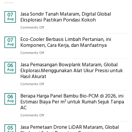
Jasa Sondir Tanah Mataram, Digital Global
07
Aug
Eksplorasi Pastikan Pondasi Kokoh
on
Comments Off
Jasa
Eco-Cooler Berbasis Limbah Pertanian, ini
Sondir
07
Tanah
Aug
Komponen, Cara Kerja, dan Manfaatnya
Mataram,
on
Comments Off
Digital
Eco-
Global
Jasa Pemasangan Bowplank Mataram, Global
Cooler
06
Eksplorasi
Berbasis
Aug
Ekplorasi.Menggunakan Alat Ukur Presisi untuk
Pastikan
Limbah
Hasil Akurat
Pondasi
Pertanian,
Kokoh
on
Comments Off
ini
Jasa
Komponen,
Berapa Harga Panel Bambu Bio-PCM di 2026, ini
Pemasangan
06
Cara
Bowplank
Aug
Estimasi Biaya Per m² untuk Rumah Sejuk Tanpa
Kerja,
Mataram,
AC
dan
Global
Manfaatnya
on
Comments Off
Ekplorasi.Menggunakan
Berapa
Alat
Jasa Pemetaan Drone LiDAR Mataram, Global
Harga
05
Ukur
Panel