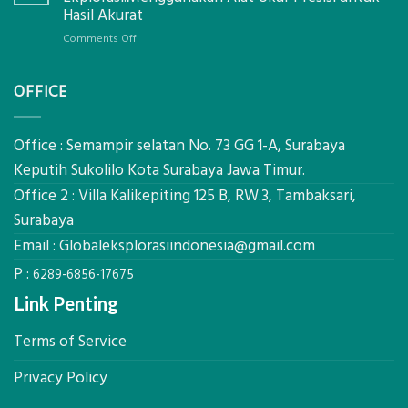
Pastikan
Limbah
Hasil Akurat
Pondasi
Pertanian,
Kokoh
on
Comments Off
ini
Jasa
Komponen,
Pemasangan
Cara
OFFICE
Bowplank
Kerja,
Mataram,
dan
Global
Manfaatnya
Ekplorasi.Menggunakan
Office : Semampir selatan No. 73 GG 1-A, Surabaya
Alat
Keputih Sukolilo Kota Surabaya Jawa Timur.
Ukur
Office 2 : Villa Kalikepiting 125 B, RW.3, Tambaksari,
Presisi
untuk
Surabaya
Hasil
Email :
Globaleksplorasiindonesia@gmail.com
Akurat
P :
6289-6856-17675
Link Penting
Terms of Service
Privacy Policy