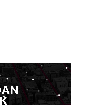
DAN
K