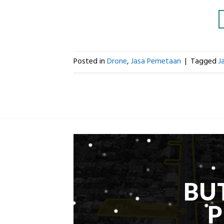
Posted in
Drone
,
Jasa Pemetaan
|
Tagged
J
BU