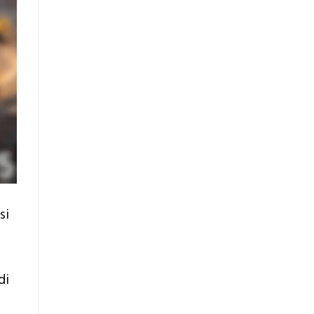
si
di