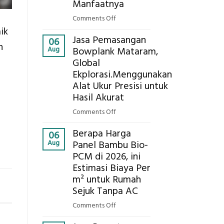
Eksplorasi
Manfaatnya
Pastikan
on
Comments Off
Pondasi
Eco-
ik
Kokoh
Jasa Pemasangan
Cooler
06
n
Aug
Bowplank Mataram,
Berbasis
Global
Limbah
Ekplorasi.Menggunakan
Pertanian,
ini
Alat Ukur Presisi untuk
Komponen,
Hasil Akurat
Cara
on
Comments Off
Kerja,
Jasa
dan
Berapa Harga
Pemasangan
06
Manfaatnya
Aug
Panel Bambu Bio-
Bowplank
PCM di 2026, ini
Mataram,
Estimasi Biaya Per
Global
Ekplorasi.Menggunakan
m² untuk Rumah
Alat
Sejuk Tanpa AC
Ukur
on
Comments Off
Presisi
Berapa
untuk