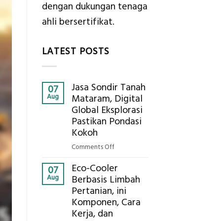
dengan dukungan tenaga
ahli bersertifikat.
LATEST POSTS
Jasa Sondir Tanah
07
Aug
Mataram, Digital
Global Eksplorasi
Pastikan Pondasi
Kokoh
on
Comments Off
Jasa
Eco-Cooler
Sondir
07
Aug
Berbasis Limbah
Tanah
Pertanian, ini
Mataram,
Komponen, Cara
Digital
Global
Kerja, dan