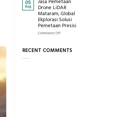
Jasa Pemetaan
Harga
05
Hasil
Aug
Drone LiDAR
Panel
Akurat
Mataram, Global
Bambu
Ekplorasi Solusi
Bio-
PCM
Pemetaan Presisi
di
on
Comments Off
2026,
Jasa
ini
Pemetaan
Estimasi
RECENT COMMENTS
Drone
Biaya
LiDAR
Per
Mataram,
m²
Global
untuk
Ekplorasi
Rumah
Solusi
Sejuk
Pemetaan
Tanpa
Presisi
AC