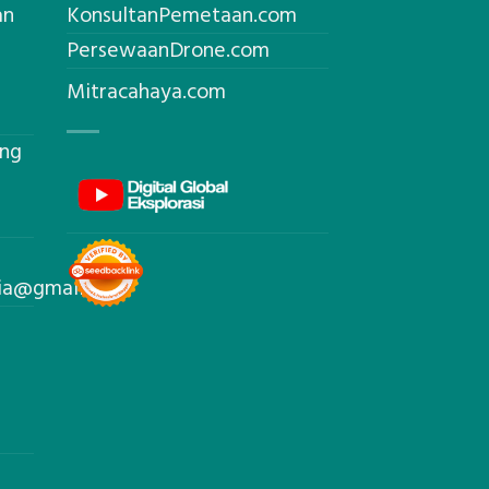
an
KonsultanPemetaan.com
PersewaanDrone.com
Mitracahaya.com
ing
sia@gmail.com