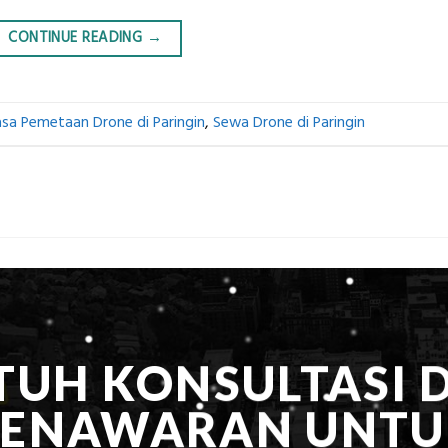
CONTINUE READING
→
asa Pemetaan Drone di Paringin
,
Sewa Drone di Paringin
TUH KONSULTASI 
PENAWARAN UNTU