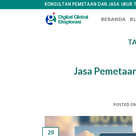
Skip
KONSULTAN PEMETAAN DAN JASA UKUR 
to
BERANDA
B
content
T
Jasa Pemetaan
POSTED O
29