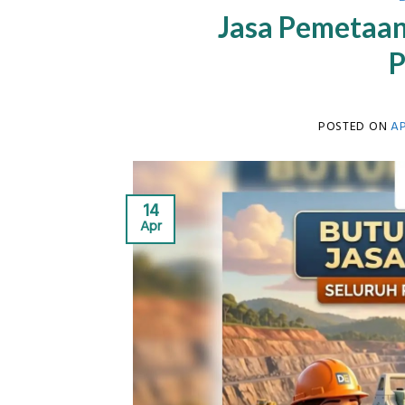
Jasa Pemetaan 
P
POSTED ON
AP
14
Apr