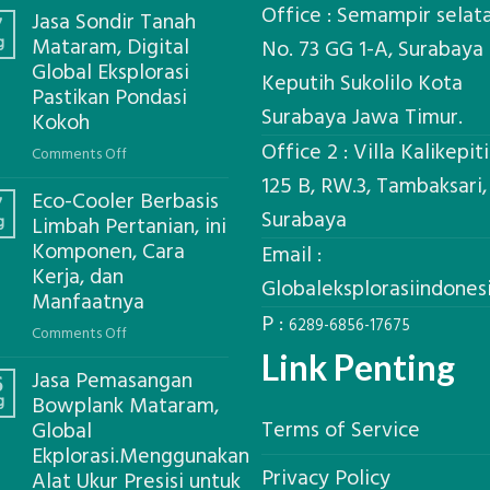
Office : Semampir selat
Jasa Sondir Tanah
7
g
Mataram, Digital
No. 73 GG 1-A, Surabaya
Global Eksplorasi
Keputih Sukolilo Kota
Pastikan Pondasi
Surabaya Jawa Timur.
Kokoh
Office 2 : Villa Kalikepit
on
Comments Off
Jasa
125 B, RW.3, Tambaksari,
Eco-Cooler Berbasis
Sondir
7
Surabaya
g
Limbah Pertanian, ini
Tanah
Komponen, Cara
Mataram,
Email :
Kerja, dan
Digital
Globaleksplorasiindone
Global
Manfaatnya
P :
Eksplorasi
6289-6856-17675
on
Comments Off
Pastikan
Eco-
Link Penting
Pondasi
Jasa Pemasangan
Cooler
6
Kokoh
g
Bowplank Mataram,
Berbasis
Terms of Service
Global
Limbah
Ekplorasi.Menggunakan
Pertanian,
Privacy Policy
ini
Alat Ukur Presisi untuk