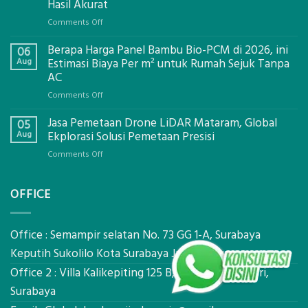
Hasil Akurat
on
Comments Off
Jasa
Berapa Harga Panel Bambu Bio-PCM di 2026, ini
Pemasangan
06
Bowplank
Aug
Estimasi Biaya Per m² untuk Rumah Sejuk Tanpa
Mataram,
AC
Global
on
Comments Off
Ekplorasi.Menggunakan
Berapa
Alat
Jasa Pemetaan Drone LiDAR Mataram, Global
Harga
05
Ukur
Panel
Aug
Ekplorasi Solusi Pemetaan Presisi
Presisi
Bambu
untuk
on
Comments Off
Bio-
Hasil
Jasa
PCM
Akurat
Pemetaan
di
OFFICE
Drone
2026,
LiDAR
ini
Mataram,
Estimasi
Global
Office : Semampir selatan No. 73 GG 1-A, Surabaya
Biaya
Ekplorasi
Keputih Sukolilo Kota Surabaya Jawa Timur.
Per
Solusi
m²
Office 2 : Villa Kalikepiting 125 B, RW.3, Tambaksari,
Pemetaan
untuk
Presisi
Surabaya
Rumah
Sejuk