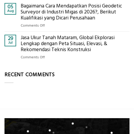
PCM
Akurat
Bagaimana Cara Mendapatkan Posisi Geodetic
Pemetaan
05
di
Drone
Aug
Surveyor di Industri Migas di 2026?, Berikut
2026,
LiDAR
Kualifikasi yang Dicari Perusahaan
ini
Mataram,
Estimasi
on
Comments Off
Global
Biaya
Bagaimana
Ekplorasi
Per
Jasa Ukur Tanah Mataram, Global Ekplorasi
Cara
29
Solusi
m²
Mendapatkan
Jul
Lengkap dengan Peta Situasi, Elevasi, &
Pemetaan
untuk
Posisi
Rekomendasi Teknis Konstruksi
Presisi
Rumah
Geodetic
on
Comments Off
Sejuk
Surveyor
Jasa
Tanpa
di
Ukur
AC
Industri
RECENT COMMENTS
Tanah
Migas
Mataram,
di
Global
2026?,
Ekplorasi
Berikut
Lengkap
Kualifikasi
dengan
yang
Peta
Dicari
Situasi,
Perusahaan
Elevasi,
&
Rekomendasi