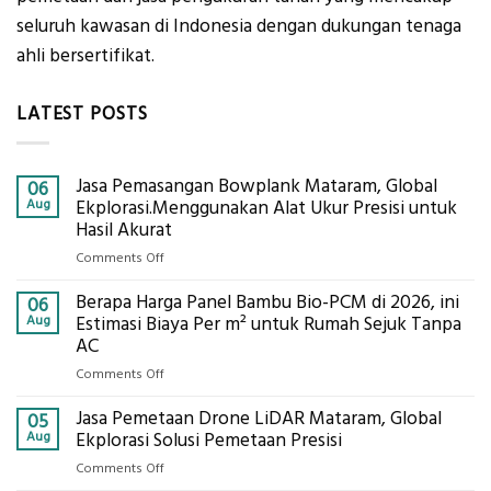
seluruh kawasan di Indonesia dengan dukungan tenaga
ahli bersertifikat.
LATEST POSTS
Jasa Pemasangan Bowplank Mataram, Global
06
Aug
Ekplorasi.Menggunakan Alat Ukur Presisi untuk
Hasil Akurat
on
Comments Off
Jasa
Berapa Harga Panel Bambu Bio-PCM di 2026, ini
Pemasangan
06
Bowplank
Aug
Estimasi Biaya Per m² untuk Rumah Sejuk Tanpa
Mataram,
AC
Global
on
Comments Off
Ekplorasi.Menggunakan
Berapa
Alat
Jasa Pemetaan Drone LiDAR Mataram, Global
Harga
05
Ukur
Panel
Aug
Ekplorasi Solusi Pemetaan Presisi
Presisi
Bambu
untuk
on
Comments Off
Bio-
Hasil
Jasa