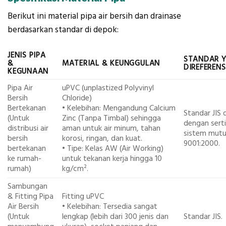
Berikut ini material pipa air bersih dan drainase
berdasarkan standar di depok:
JENIS PIPA
STANDAR 
&
MATERIAL & KEUNGGULAN
DIREFEREN
KEGUNAAN
Pipa Air
uPVC (unplastized Polyvinyl
Bersih
Chloride)
Bertekanan
• Kelebihan: Mengandung Calcium
Standar JIS 
(Untuk
Zinc (Tanpa Timbal) sehingga
dengan serti
distribusi air
aman untuk air minum, tahan
sistem mutu
bersih
korosi, ringan, dan kuat.
9001:2000.
bertekanan
• Tipe: Kelas AW (Air Working)
ke rumah-
untuk tekanan kerja hingga 10
rumah)
kg/cm².
Sambungan
& Fitting Pipa
Fitting uPVC
Air Bersih
• Kelebihan: Tersedia sangat
(Untuk
lengkap (lebih dari 300 jenis dan
Standar JIS.