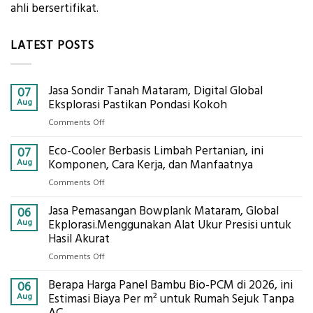
ahli bersertifikat.
LATEST POSTS
Jasa Sondir Tanah Mataram, Digital Global
07
Aug
Eksplorasi Pastikan Pondasi Kokoh
on
Comments Off
Jasa
Eco-Cooler Berbasis Limbah Pertanian, ini
Sondir
07
Tanah
Aug
Komponen, Cara Kerja, dan Manfaatnya
Mataram,
on
Comments Off
Digital
Eco-
Global
Jasa Pemasangan Bowplank Mataram, Global
Cooler
06
Eksplorasi
Berbasis
Aug
Ekplorasi.Menggunakan Alat Ukur Presisi untuk
Pastikan
Limbah
Hasil Akurat
Pondasi
Pertanian,
Kokoh
on
Comments Off
ini
Jasa
Komponen,
Berapa Harga Panel Bambu Bio-PCM di 2026, ini
Pemasangan
06
Cara
Bowplank
Aug
Estimasi Biaya Per m² untuk Rumah Sejuk Tanpa
Kerja,
Mataram,