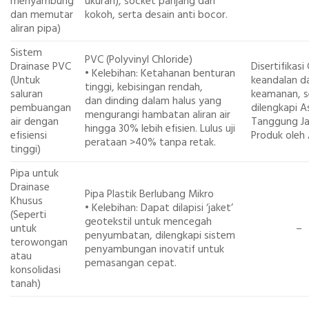
menyambung
ukuran), socket panjang dan
dan memutar
kokoh, serta desain anti bocor.
aliran pipa)
Sistem
PVC (Polyvinyl Chloride)
Drainase PVC
Disertifikasi
• Kelebihan: Ketahanan benturan
(Untuk
keandalan d
tinggi, kebisingan rendah,
saluran
keamanan, s
dan dinding dalam halus yang
pembuangan
dilengkapi A
mengurangi hambatan aliran air
air dengan
Tanggung J
hingga 30% lebih efisien. Lulus uji
efisiensi
Produk oleh A
perataan >40% tanpa retak.
tinggi)
Pipa untuk
Drainase
Pipa Plastik Berlubang Mikro
Khusus
• Kelebihan: Dapat dilapisi ‘jaket’
(Seperti
geotekstil untuk mencegah
untuk
–
penyumbatan, dilengkapi sistem
terowongan
penyambungan inovatif untuk
atau
pemasangan cepat.
konsolidasi
tanah)