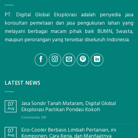
PT. Digital Global Eksplorasi adalah penyedia jasa
konsultan pemetaan dan jasa pengukuran lahan yang
melayani berbagai macam pihak baik BUMN, Swasta,
maupun perorangan yang tersebar diseluruh Indonesia.
LATEST NEWS
Jasa Sondir Tanah Mataram, Digital Global
07
Aug
Eksplorasi Pastikan Pondasi Kokoh
on
Comments Off
Jasa
Eco-Cooler Berbasis Limbah Pertanian, ini
Sondir
07
Tanah
Aug
Komponen, Cara Kerja, dan Manfaatnya