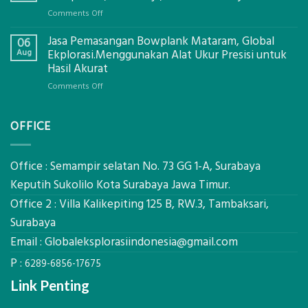
Mataram,
on
Comments Off
Digital
Eco-
Global
Jasa Pemasangan Bowplank Mataram, Global
Cooler
06
Eksplorasi
Berbasis
Aug
Ekplorasi.Menggunakan Alat Ukur Presisi untuk
Pastikan
Limbah
Hasil Akurat
Pondasi
Pertanian,
Kokoh
on
Comments Off
ini
Jasa
Komponen,
Pemasangan
Cara
OFFICE
Bowplank
Kerja,
Mataram,
dan
Global
Manfaatnya
Ekplorasi.Menggunakan
Office : Semampir selatan No. 73 GG 1-A, Surabaya
Alat
Keputih Sukolilo Kota Surabaya Jawa Timur.
Ukur
Office 2 : Villa Kalikepiting 125 B, RW.3, Tambaksari,
Presisi
untuk
Surabaya
Hasil
Email :
Globaleksplorasiindonesia@gmail.com
Akurat
P :
6289-6856-17675
Link Penting