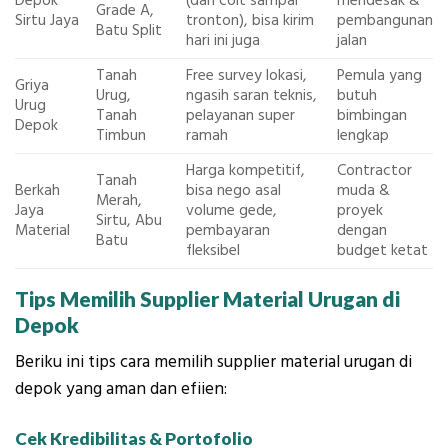
Depok
(dari colt sampai
mendesak &
Grade A,
Sirtu Jaya
tronton), bisa kirim
pembangunan
Batu Split
hari ini juga
jalan
Tanah
Free survey lokasi,
Pemula yang
Griya
Urug,
ngasih saran teknis,
butuh
Urug
Tanah
pelayanan super
bimbingan
Depok
Timbun
ramah
lengkap
Harga kompetitif,
Contractor
Tanah
Berkah
bisa nego asal
muda &
Merah,
Jaya
volume gede,
proyek
Sirtu, Abu
Material
pembayaran
dengan
Batu
fleksibel
budget ketat
Tips Memilih Supplier Material Urugan di
Depok
Beriku ini tips cara memilih supplier material urugan di
depok yang aman dan efiien:
Cek Kredibilitas & Portofolio