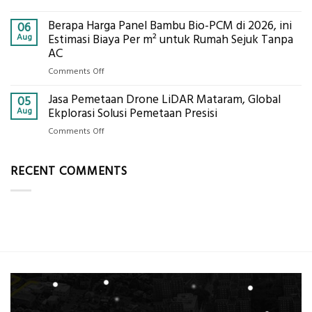
ini
Jasa
Komponen,
Berapa Harga Panel Bambu Bio-PCM di 2026, ini
Pemasangan
06
Cara
Bowplank
Aug
Estimasi Biaya Per m² untuk Rumah Sejuk Tanpa
Kerja,
Mataram,
AC
dan
Global
Manfaatnya
on
Comments Off
Ekplorasi.Menggunakan
Berapa
Alat
Jasa Pemetaan Drone LiDAR Mataram, Global
Harga
05
Ukur
Panel
Aug
Ekplorasi Solusi Pemetaan Presisi
Presisi
Bambu
untuk
on
Comments Off
Bio-
Hasil
Jasa
PCM
Akurat
Pemetaan
di
RECENT COMMENTS
Drone
2026,
LiDAR
ini
Mataram,
Estimasi
Global
Biaya
Ekplorasi
Per
Solusi
m²
Pemetaan
untuk
Presisi
Rumah
Sejuk
Tanpa
AC