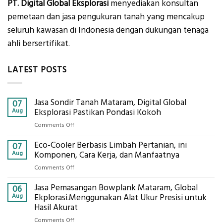
PT. Digital Global Eksplorasi
menyediakan konsultan
pemetaan dan jasa pengukuran tanah yang mencakup
seluruh kawasan di Indonesia dengan dukungan tenaga
ahli bersertifikat.
LATEST POSTS
Jasa Sondir Tanah Mataram, Digital Global
07
Aug
Eksplorasi Pastikan Pondasi Kokoh
on
Comments Off
Jasa
Eco-Cooler Berbasis Limbah Pertanian, ini
Sondir
07
Tanah
Aug
Komponen, Cara Kerja, dan Manfaatnya
Mataram,
on
Comments Off
Digital
Eco-
Global
Jasa Pemasangan Bowplank Mataram, Global
Cooler
06
Eksplorasi
Berbasis
Aug
Ekplorasi.Menggunakan Alat Ukur Presisi untuk
Pastikan
Limbah
Hasil Akurat
Pondasi
Pertanian,
Kokoh
on
Comments Off