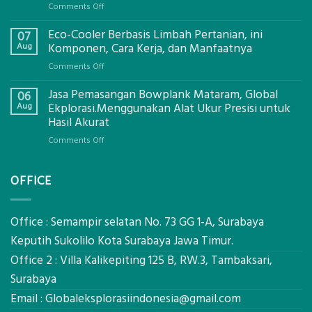
on
Comments Off
Jasa
Eco-Cooler Berbasis Limbah Pertanian, ini
Sondir
07
Tanah
Aug
Komponen, Cara Kerja, dan Manfaatnya
Mataram,
on
Comments Off
Digital
Eco-
Global
Jasa Pemasangan Bowplank Mataram, Global
Cooler
06
Eksplorasi
Berbasis
Aug
Ekplorasi.Menggunakan Alat Ukur Presisi untuk
Pastikan
Limbah
Hasil Akurat
Pondasi
Pertanian,
Kokoh
on
Comments Off
ini
Jasa
Komponen,
Pemasangan
Cara
OFFICE
Bowplank
Kerja,
Mataram,
dan
Global
Manfaatnya
Ekplorasi.Menggunakan
Office : Semampir selatan No. 73 GG 1-A, Surabaya
Alat
Keputih Sukolilo Kota Surabaya Jawa Timur.
Ukur
Office 2 : Villa Kalikepiting 125 B, RW.3, Tambaksari,
Presisi
untuk
Surabaya
Hasil
Email :
Globaleksplorasiindonesia@gmail.com
Akurat