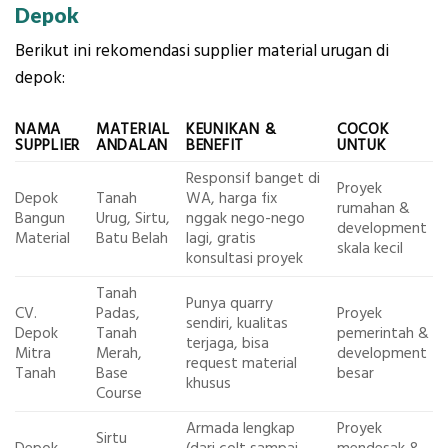
Depok
Berikut ini rekomendasi supplier material urugan di
depok:
NAMA
MATERIAL
KEUNIKAN &
COCOK
SUPPLIER
ANDALAN
BENEFIT
UNTUK
Responsif banget di
Proyek
Depok
Tanah
WA, harga fix
rumahan &
Bangun
Urug, Sirtu,
nggak nego-nego
development
Material
Batu Belah
lagi, gratis
skala kecil
konsultasi proyek
Tanah
Punya quarry
CV.
Padas,
Proyek
sendiri, kualitas
Depok
Tanah
pemerintah &
terjaga, bisa
Mitra
Merah,
development
request material
Tanah
Base
besar
khusus
Course
Armada lengkap
Proyek
Sirtu