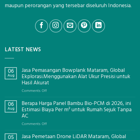
maupun perorangan yang tersebar diseluruh Indonesia.
LATEST NEWS
Jasa Pemasangan Bowplank Mataram, Global
06
Aug
Ekplorasi.Menggunakan Alat Ukur Presisi untuk
Hasil Akurat
on
Comments Off
Jasa
Berapa Harga Panel Bambu Bio-PCM di 2026, ini
Pemasangan
06
Bowplank
Aug
Estimasi Biaya Per m² untuk Rumah Sejuk Tanpa
Mataram,
AC
Global
on
Comments Off
Ekplorasi.Menggunakan
Berapa
Alat
Jasa Pemetaan Drone LiDAR Mataram, Global
Harga
05
Ukur