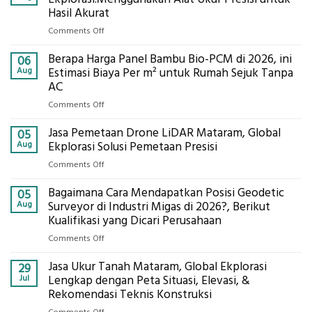
Hasil Akurat
on
Comments Off
Jasa
Berapa Harga Panel Bambu Bio-PCM di 2026, ini
Pemasangan
06
Bowplank
Aug
Estimasi Biaya Per m² untuk Rumah Sejuk Tanpa
Mataram,
AC
Global
on
Comments Off
Ekplorasi.Menggunakan
Berapa
Alat
Jasa Pemetaan Drone LiDAR Mataram, Global
Harga
05
Ukur
Panel
Aug
Ekplorasi Solusi Pemetaan Presisi
Presisi
Bambu
untuk
on
Comments Off
Bio-
Hasil
Jasa
PCM
Akurat
Bagaimana Cara Mendapatkan Posisi Geodetic
Pemetaan
05
di
Drone
Aug
Surveyor di Industri Migas di 2026?, Berikut
2026,
LiDAR
Kualifikasi yang Dicari Perusahaan
ini
Mataram,
Estimasi
on
Comments Off
Global
Biaya
Bagaimana
Ekplorasi
Per
Jasa Ukur Tanah Mataram, Global Ekplorasi
Cara
29
Solusi
m²
Mendapatkan
Jul
Lengkap dengan Peta Situasi, Elevasi, &
Pemetaan
untuk
Posisi
Rekomendasi Teknis Konstruksi
Presisi
Rumah
Geodetic
on