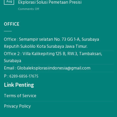
Panel
Aug
Ekplorasi Solusi Pemetaan Presisi
Presisi
Bambu
untuk
on
Comments Off
Bio-
Hasil
Jasa
PCM
Akurat
Pemetaan
di
OFFICE
Drone
2026,
LiDAR
ini
Mataram,
Estimasi
Global
Office : Semampir selatan No. 73 GG 1-A, Surabaya
Biaya
Ekplorasi
Keputih Sukolilo Kota Surabaya Jawa Timur.
Per
Solusi
m²
Office 2 : Villa Kalikepiting 125 B, RW.3, Tambaksari,
Pemetaan
untuk
Presisi
Surabaya
Rumah
Sejuk
Email :
Globaleksplorasiindonesia@gmail.com
Tanpa
P :
AC
6289-6856-17675
Link Penting
Terms of Service
Privacy Policy