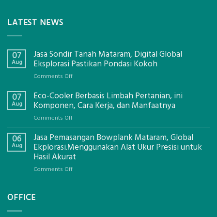
LATEST NEWS
Jasa Sondir Tanah Mataram, Digital Global
07
Aug
Eksplorasi Pastikan Pondasi Kokoh
on
Comments Off
Jasa
Eco-Cooler Berbasis Limbah Pertanian, ini
Sondir
07
Tanah
Aug
Komponen, Cara Kerja, dan Manfaatnya
Mataram,
on
Comments Off
Digital
Eco-
Global
Jasa Pemasangan Bowplank Mataram, Global
Cooler
06
Eksplorasi
Berbasis
Aug
Ekplorasi.Menggunakan Alat Ukur Presisi untuk
Pastikan
Limbah
Hasil Akurat
Pondasi
Pertanian,
Kokoh
on
Comments Off
ini
Jasa
Komponen,
Pemasangan
Cara
OFFICE
Bowplank
Kerja,
Mataram,
dan
Global