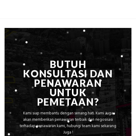
Global
Biaya
Ekplorasi
Per
Solusi
m²
Pemetaan
untuk
Presisi
Rumah
Sejuk
Tanpa
AC
BUTUH
KONSULTASI DAN
PENAWARAN
UNTUK
PEMETAAN?
Kami siap membantu dengan senang hati. Kami Juga
akan memberikan penawaran terbaik dan negosisasi
terhadap penawaran kami, hubungi team kami sekarang
Juga !