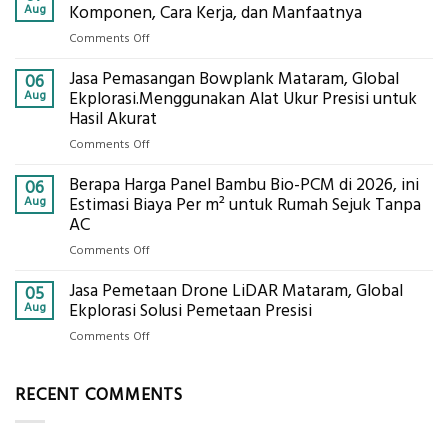
Tanah
Aug
Komponen, Cara Kerja, dan Manfaatnya
Mataram,
on
Comments Off
Digital
Eco-
Global
Jasa Pemasangan Bowplank Mataram, Global
Cooler
06
Eksplorasi
Berbasis
Aug
Ekplorasi.Menggunakan Alat Ukur Presisi untuk
Pastikan
Limbah
Hasil Akurat
Pondasi
Pertanian,
Kokoh
on
Comments Off
ini
Jasa
Komponen,
Berapa Harga Panel Bambu Bio-PCM di 2026, ini
Pemasangan
06
Cara
Bowplank
Aug
Estimasi Biaya Per m² untuk Rumah Sejuk Tanpa
Kerja,
Mataram,
AC
dan
Global
Manfaatnya
on
Comments Off
Ekplorasi.Menggunakan
Berapa
Alat
Jasa Pemetaan Drone LiDAR Mataram, Global
Harga
05
Ukur
Panel
Aug
Ekplorasi Solusi Pemetaan Presisi
Presisi
Bambu
untuk
on
Comments Off
Bio-
Hasil
Jasa
PCM
Akurat
Pemetaan
di
RECENT COMMENTS
Drone
2026,
LiDAR
ini
Mataram,
Estimasi