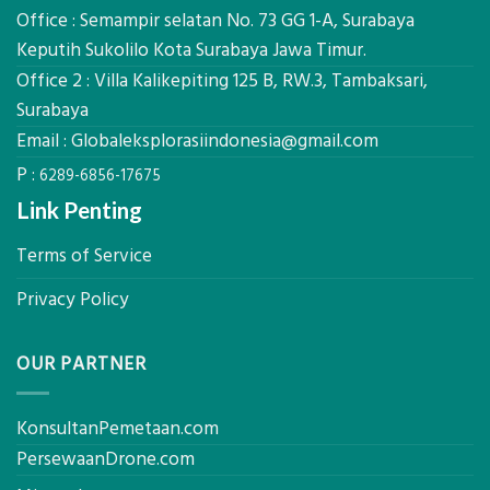
Manfaatnya
Ekplorasi.Menggunakan
Office : Semampir selatan No. 73 GG 1-A, Surabaya
Alat
Keputih Sukolilo Kota Surabaya Jawa Timur.
Ukur
Office 2 : Villa Kalikepiting 125 B, RW.3, Tambaksari,
Presisi
untuk
Surabaya
Hasil
Email :
Globaleksplorasiindonesia@gmail.com
Akurat
P :
6289-6856-17675
Link Penting
Terms of Service
Privacy Policy
OUR PARTNER
KonsultanPemetaan.com
PersewaanDrone.com