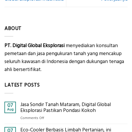
ABOUT
PT. Digital Global Eksplorasi
menyediakan konsultan
pemetaan dan jasa pengukuran tanah yang mencakup
seluruh kawasan di Indonesia dengan dukungan tenaga
ahli bersertifikat.
LATEST POSTS
Jasa Sondir Tanah Mataram, Digital Global
07
Aug
Eksplorasi Pastikan Pondasi Kokoh
on
Comments Off
Jasa
Eco-Cooler Berbasis Limbah Pertanian, ini
Sondir
07