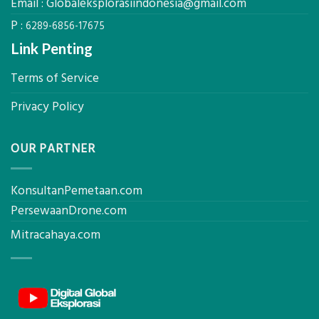
Email :
Globaleksplorasiindonesia@gmail.com
Akurat
P :
6289-6856-17675
Link Penting
Terms of Service
Privacy Policy
OUR PARTNER
KonsultanPemetaan.com
PersewaanDrone.com
Mitracahaya.com