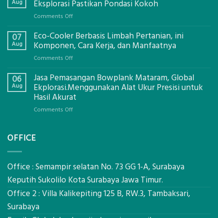
Aug
Eksplorasi Pastikan Pondasi Kokoh
on
Comments Off
Jasa
Eco-Cooler Berbasis Limbah Pertanian, ini
Sondir
07
Tanah
Aug
Komponen, Cara Kerja, dan Manfaatnya
Mataram,
on
Comments Off
Digital
Eco-
Global
Jasa Pemasangan Bowplank Mataram, Global
Cooler
06
Eksplorasi
Berbasis
Aug
Ekplorasi.Menggunakan Alat Ukur Presisi untuk
Pastikan
Limbah
Hasil Akurat
Pondasi
Pertanian,
Kokoh
on
Comments Off
ini
Jasa
Komponen,
Pemasangan
Cara
OFFICE
Bowplank
Kerja,
Mataram,
dan
Global
Manfaatnya
Ekplorasi.Menggunakan
Office : Semampir selatan No. 73 GG 1-A, Surabaya
Alat
Keputih Sukolilo Kota Surabaya Jawa Timur.
Ukur
Office 2 : Villa Kalikepiting 125 B, RW.3, Tambaksari,
Presisi
untuk
Surabaya
Hasil