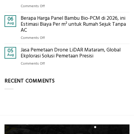
Pertanian,
Kokoh
on
Comments Off
ini
Jasa
Komponen,
Berapa Harga Panel Bambu Bio-PCM di 2026, ini
Pemasangan
06
Cara
Bowplank
Aug
Estimasi Biaya Per m² untuk Rumah Sejuk Tanpa
Kerja,
Mataram,
AC
dan
Global
Manfaatnya
on
Comments Off
Ekplorasi.Menggunakan
Berapa
Alat
Jasa Pemetaan Drone LiDAR Mataram, Global
Harga
05
Ukur
Panel
Aug
Ekplorasi Solusi Pemetaan Presisi
Presisi
Bambu
untuk
on
Comments Off
Bio-
Hasil
Jasa
PCM
Akurat
Pemetaan
di
RECENT COMMENTS
Drone
2026,
LiDAR
ini
Mataram,
Estimasi
Global
Biaya
Ekplorasi
Per
Solusi
m²
Pemetaan
untuk
Presisi
Rumah
Sejuk