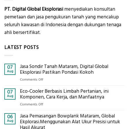
PT. Digital Global Eksplorasi
menyediakan konsultan
pemetaan dan jasa pengukuran tanah yang mencakup
seluruh kawasan di Indonesia dengan dukungan tenaga
ahli bersertifikat.
LATEST POSTS
Jasa Sondir Tanah Mataram, Digital Global
07
Aug
Eksplorasi Pastikan Pondasi Kokoh
on
Comments Off
Jasa
Eco-Cooler Berbasis Limbah Pertanian, ini
Sondir
07
Tanah
Aug
Komponen, Cara Kerja, dan Manfaatnya
Mataram,
on
Comments Off
Digital
Eco-
Global
Jasa Pemasangan Bowplank Mataram, Global
Cooler
06
Eksplorasi
Berbasis
Aug
Ekplorasi.Menggunakan Alat Ukur Presisi untuk
Pastikan
Limbah
Hasil Akurat
Pondasi